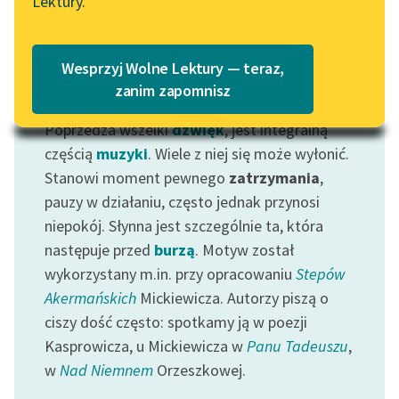
Lektury.
Katalog
Blog
Katalog w formacie PDF
Wesprzyj Wolne Lektury — teraz,
Lektury szkolne i klasyka
zanim zapomnisz
Motyw: Cisza
literatury do słuchania dla
Poprzedza wszelki
dźwięk
, jest integralną
uczennic i uczniów z
niepełnosprawnościami
częścią
muzyki
. Wiele z niej się może wyłonić.
Stanowi moment pewnego
zatrzymania
,
E-kolekcja lektur
pauzy w działaniu, często jednak przynosi
szkolnych i literatury do
niepokój. Słynna jest szczególnie ta, która
słuchania dla uczennic i
następuje przed
burzą
. Motyw został
uczniów z
wykorzystany m.in. przy opracowaniu
Stepów
niepełnosprawnościami
Akermańskich
Mickiewicza. Autorzy piszą o
Feministyczne inspiracje.
ciszy dość często: spotkamy ją w poezji
Popularyzacja
Kasprowicza, u Mickiewicza w
Panu Tadeuszu
,
skandynawskiej literatury
w
Nad Niemnem
Orzeszkowej.
feministycznej