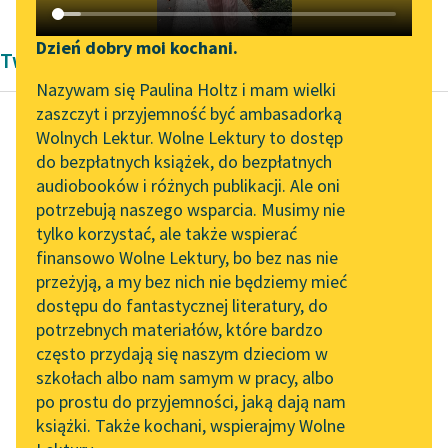
Katalog DAISY
Zgłoś brak utworu
Podkasty o książkach
Dzień dobry moi kochani.
Twórczość Włodzimierza Perzyńskiego
Aktualności
Narzędzia
Nazywam się Paulina Holtz i mam wielki
zaszczyt i przyjemność być ambasadorką
„Prokurator Alicja Horn”
Mapa Wolnych Lektur
Wolnych Lektur. Wolne Lektury to dostęp
do słuchania
do bezpłatnych książek, do bezpłatnych
Włodzimierz Perzyński
Leśmianator
audiobooków i różnych publikacji. Ale oni
Przebudzenie
Byliśmy częścią AI Impact
potrzebują naszego wsparcia. Musimy nie
Przewodnik dla piszących i
Lab
tylko korzystać, ale także wspierać
czytających
Śni mi się słomą kryta
finansowo Wolne Lektury, bo bez nas nie
Zapraszamy na spotkanie
strzecha
przeżyją, a my bez nich nie będziemy mieć
online z tłumaczkami
Drzemiąca w cichej
dostępu do fantastycznej literatury, do
literatury skandynawskiej
API
wiosce starej;
potrzebnych materiałów, które bardzo
Śni mi się duże...
Spotkanie z Katarzyną
OAI-PMH
często przydają się naszym dzieciom w
Tunkiel w Oslo
szkołach albo nam samym w pracy, albo
Widget Wolnych Lektur
Czytaj więcej
po prostu do przyjemności, jaką dają nam
102. lata temu zmarł
książki. Także kochani, wspierajmy Wolne
Przypisy
Joseph Conrad