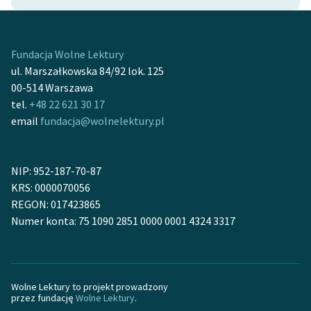
Ręce pełne poezji
Kolekcje edukacyjne
twórców przechodzących
Fundacja Wolne Lektury
do domeny publicznej,
ul. Marszałkowska 84/92 lok. 125
lektur szkolnych oraz
00-514 Warszawa
Starego Testamentu
tel.
+48 22 621 30 17
email
fundacja@wolnelektury.pl
Odkurzamy bohaterów
Szkoła Poezji Wolnych
NIP: 952-187-70-87
Lektur
KRS: 0000070056
O nas
REGON: 017423865
Numer konta: 75 1090 2851 0000 0001 4324 3317
Kontakt
O projekcie
Wolne Lektury to projekt prowadzony
Zespół
przez fundację
Wolne Lektury
.