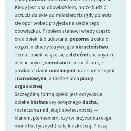
Ręce pełne poezji
Kiedy jest ona obowiązkiem, może budzić
uczucia dalekie od miłosierdzia (gdy pojawia
Kolekcje edukacyjne
twórców przechodzących
się opór wobec przyjęcia na siebie tego
do domeny publicznej,
obowiązku). Problem stanowi wtedy często
lektur szkolnych oraz
brak opieki lub udawana,
pozorna
troska o
Starego Testamentu
kogoś, niekiedy skrywająca
okrucieństwo
.
Temat opieki wiąże się z
dziećmi
chcianymi i
Odkurzamy bohaterów
niechcianymi,
sierotami
i sierocińcami; z
Szkoła Poezji Wolnych
powinnościami
rodzinnymi
oraz społecznymi
Lektur
i
narodowymi
, a także z ideą
pracy
O nas
organicznej
.
Szczególną formą opieki jest oczywiście
Kontakt
opieka
bóstwa
czy potężnego
ducha
,
roztaczana nad jakąś społecznością —
O projekcie
klanem, plemieniem, czy (w przypadku religii
Zespół
monoteistycznych) całą ludzkością. Pieczę