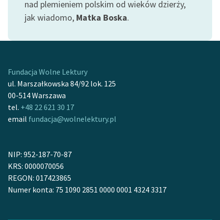
nad plemieniem polskim od wieków dzierży,
jak wiadomo,
Matka Boska
.
Zasady wykorzystania
Wolnych Lektur
Logotypy
Materiały promocyjne
Fundacja Wolne Lektury
ul. Marszałkowska 84/92 lok. 125
Polityka prywatności
00-514 Warszawa
tel.
+48 22 621 30 17
Regulamin biblioteki
email
fundacja@wolnelektury.pl
Dane fundacji i
sprawozdania finansowe
NIP: 952-187-70-87
Regulamin darowizn
KRS: 0000070056
REGON: 017423865
Informacja o treściach
Numer konta: 75 1090 2851 0000 0001 4324 3317
wrażliwych
Deklaracja dostępności