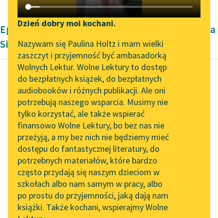
Katalog DAISY
Zgłoś brak utworu
Podkasty o książkach
Dzień dobry moi kochani.
Epika Dwudziestolecie międzywojenne Wacława
Aktualności
Narzędzia
Sieroszewskiego
Nazywam się Paulina Holtz i mam wielki
zaszczyt i przyjemność być ambasadorką
„Prokurator Alicja Horn”
Mapa Wolnych Lektur
Wolnych Lektur. Wolne Lektury to dostęp
do słuchania
do bezpłatnych książek, do bezpłatnych
Leśmianator
audiobooków i różnych publikacji. Ale oni
Wacław Sieroszewski
Byliśmy częścią AI Impact
potrzebują naszego wsparcia. Musimy nie
Przewodnik dla piszących i
Wrażenia z Anglii
Lab
tylko korzystać, ale także wspierać
czytających
finansowo Wolne Lektury, bo bez nas nie
Zapraszamy na spotkanie
Ochronki okazały się
przeżyją, a my bez nich nie będziemy mieć
online z tłumaczkami
nieszczególne. W paru
dostępu do fantastycznej literatury, do
literatury skandynawskiej
API
widnych i czystych
potrzebnych materiałów, które bardzo
pokoikach starego,
Spotkanie z Katarzyną
OAI-PMH
często przydają się naszym dzieciom w
Tunkiel w Oslo
ciemnego domu
szkołach albo nam samym w pracy, albo
Widget Wolnych Lektur
bawiło się...
po prostu do przyjemności, jaką dają nam
102. lata temu zmarł
książki. Także kochani, wspierajmy Wolne
Przypisy
Joseph Conrad
Czytaj więcej