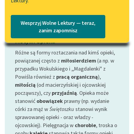
Lektury.
Katalog
Blog
Katalog w formacie PDF
Wesprzyj Wolne Lektury — teraz,
Lektury szkolne i klasyka
zanim zapomnisz
literatury do słuchania dla
Motyw: Opieka
uczennic i uczniów z
niepełnosprawnościami
Różne są formy roztaczania nad kimś opieki,
powiązanej często z
miłosierdziem
(a np. w
E-kolekcja lektur
przypadku Wokulskiego i ,,Magdalenki" z
szkolnych i literatury do
Powiśla również z
pracą organiczną
),
słuchania dla uczennic i
miłością
(od macierzyńskiej i ojcowskiej
uczniów z
niepełnosprawnościami
począwszy), czy
przyjaźnią
. Opieka może
stanowić
obowiązek
prawny (np. wydanie
Feministyczne inspiracje.
córki za mąż w
Świętoszku
stanowi wynik
Popularyzacja
sprawowanej opieki - oraz władzy -
skandynawskiej literatury
ojcowskiej). Pielęgnacja w
chorobie
, troska o
feministycznej
osoby
kalekie
stanowią także formy opieki.