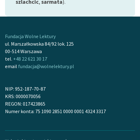
szlachcic
,
sarmata
).
Zasady wykorzystania
Wolnych Lektur
Logotypy
Fundacja Wolne Lektury
ul. Marszałkowska 84/92 lok. 125
Materiały promocyjne
00-514 Warszawa
Polityka prywatności
tel.
+48 22 621 30 17
email
fundacja@wolnelektury.pl
Regulamin biblioteki
Dane fundacji i
NIP: 952-187-70-87
sprawozdania finansowe
KRS: 0000070056
Regulamin darowizn
REGON: 017423865
Numer konta: 75 1090 2851 0000 0001 4324 3317
Informacja o treściach
wrażliwych
Deklaracja dostępności