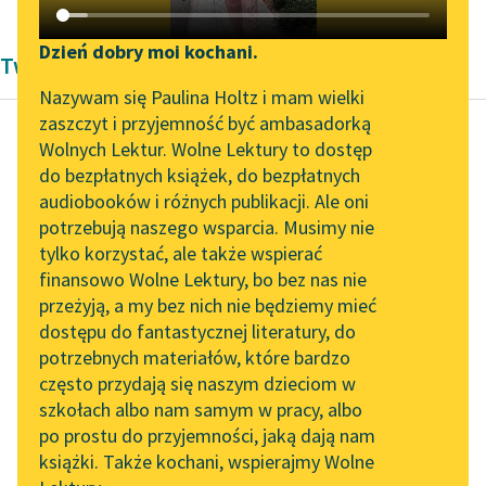
Katalog DAISY
Zgłoś brak utworu
Podkasty o książkach
Dzień dobry moi kochani.
Twórczość Stefana Witwickiego
Aktualności
Narzędzia
Nazywam się Paulina Holtz i mam wielki
zaszczyt i przyjemność być ambasadorką
„Prokurator Alicja Horn”
Mapa Wolnych Lektur
Wolnych Lektur. Wolne Lektury to dostęp
do słuchania
do bezpłatnych książek, do bezpłatnych
Stefan Witwicki
Leśmianator
audiobooków i różnych publikacji. Ale oni
Jeszcze Polska nie
Byliśmy częścią AI Impact
potrzebują naszego wsparcia. Musimy nie
Przewodnik dla piszących i
zginęła...
Lab
tylko korzystać, ale także wspierać
czytających
finansowo Wolne Lektury, bo bez nas nie
Zapraszamy na spotkanie
Czytaj więcej
przeżyją, a my bez nich nie będziemy mieć
online z tłumaczkami
dostępu do fantastycznej literatury, do
literatury skandynawskiej
API
potrzebnych materiałów, które bardzo
Spotkanie z Katarzyną
OAI-PMH
często przydają się naszym dzieciom w
Tunkiel w Oslo
szkołach albo nam samym w pracy, albo
Widget Wolnych Lektur
po prostu do przyjemności, jaką dają nam
102. lata temu zmarł
książki. Także kochani, wspierajmy Wolne
Przypisy
Joseph Conrad