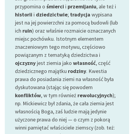
Ręce pełne poezji
przypomina o
śmierci
i
przemijaniu
, ale też i
historii
i
dziedzictwie
;
tradycja
wypisana
Kolekcje edukacyjne
jest na jej powierzchni za pomocą budowli (lub
twórców przechodzących
do domeny publicznej,
ich
ruin
) oraz właśnie rozmaicie oznaczanych
lektur szkolnych oraz
miejsc pochówku. Istotnym elementem
Starego Testamentu
znaczeniowym tego motywu, częściowo
powiązanym z tematyką dziedzictwa i
Odkurzamy bohaterów
ojczyzny
jest ziemia jako
własność
, część
Szkoła Poezji Wolnych
dziedzicznego majątku
rodziny
. Kwestia
Lektur
prawa do posiadania ziemi na własność była
O nas
dyskutowana (stając się powodem
konfliktów
, w tym również
rewolucyjnych
);
Kontakt
np. Mickiewicz był zdania, że cała ziemia jest
własnością Boga, zaś ludzie mają jedynie
O projekcie
użyczone prawa do niej — o czym z pokorą
Zespół
winni pamiętać właściciele ziemscy (zob. też: