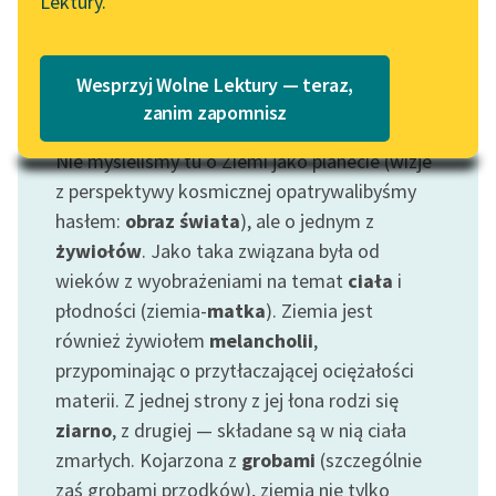
Lektury.
Katalog
Blog
Katalog w formacie PDF
Wesprzyj Wolne Lektury — teraz,
Lektury szkolne i klasyka
zanim zapomnisz
Motyw: Ziemia
literatury do słuchania dla
Nie myśleliśmy tu o Ziemi jako planecie (wizje
uczennic i uczniów z
niepełnosprawnościami
z perspektywy kosmicznej opatrywalibyśmy
hasłem:
obraz świata
), ale o jednym z
E-kolekcja lektur
żywiołów
. Jako taka związana była od
szkolnych i literatury do
wieków z wyobrażeniami na temat
ciała
i
słuchania dla uczennic i
płodności (ziemia-
matka
). Ziemia jest
uczniów z
również żywiołem
melancholii
,
niepełnosprawnościami
przypominając o przytłaczającej ociężałości
Feministyczne inspiracje.
materii. Z jednej strony z jej łona rodzi się
Popularyzacja
ziarno
, z drugiej — składane są w nią ciała
skandynawskiej literatury
zmarłych. Kojarzona z
grobami
(szczególnie
feministycznej
zaś grobami przodków), ziemia nie tylko