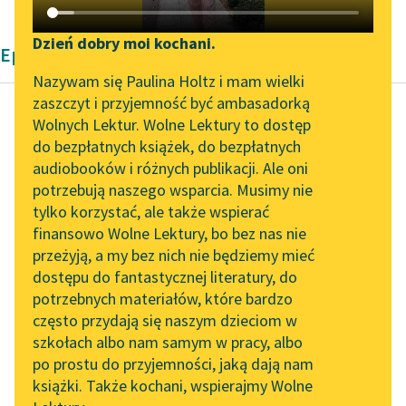
Katalog DAISY
Zgłoś brak utworu
Podkasty o książkach
Dzień dobry moi kochani.
Epika Romana Jaworskiego
Aktualności
Narzędzia
Nazywam się Paulina Holtz i mam wielki
zaszczyt i przyjemność być ambasadorką
„Prokurator Alicja Horn”
Mapa Wolnych Lektur
Wolnych Lektur. Wolne Lektury to dostęp
do słuchania
do bezpłatnych książek, do bezpłatnych
Roman Jaworski
Leśmianator
audiobooków i różnych publikacji. Ale oni
Wesele hrabiego
Byliśmy częścią AI Impact
potrzebują naszego wsparcia. Musimy nie
Przewodnik dla piszących i
Orgaza
Lab
tylko korzystać, ale także wspierać
czytających
finansowo Wolne Lektury, bo bez nas nie
Zapraszamy na spotkanie
Pajac jest dworakiem
przeżyją, a my bez nich nie będziemy mieć
online z tłumaczkami
nowej generacji, czczej
dostępu do fantastycznej literatury, do
literatury skandynawskiej
API
demokracji! Z pajaca
potrzebnych materiałów, które bardzo
człowiek z wolna się
Spotkanie z Katarzyną
OAI-PMH
często przydają się naszym dzieciom w
Tunkiel w Oslo
wykluje i...
szkołach albo nam samym w pracy, albo
Widget Wolnych Lektur
po prostu do przyjemności, jaką dają nam
102. lata temu zmarł
Czytaj więcej
książki. Także kochani, wspierajmy Wolne
Przypisy
Joseph Conrad