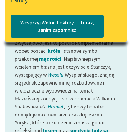
Lektury.
Katalog
Blog
Katalog w formacie PDF
Wesprzyj Wolne Lektury — teraz,
Lektury szkolne i klasyka
zanim zapomnisz
Motyw: Błazen
literatury do słuchania dla
Zwyczajowo jest to postać komplementarna
uczennic i uczniów z
niepełnosprawnościami
wobec postaci
króla
i stanowi symbol
przekornej
mądrości
. Najsławniejszym
E-kolekcja lektur
wcieleniem błazna jest oczywiście Stańczyk,
szkolnych i literatury do
występujący w
Weselu
Wyspiańskiego; znajdą
słuchania dla uczennic i
się jednak zapewne mniej rozbudowane i
uczniów z
wieloznaczne wypowiedzi na temat
niepełnosprawnościami
błazeńskiej kondycji. Np. w dramacie Williama
Feministyczne inspiracje.
Shakespeare'a
Hamlet
, tytułowy bohater
Popularyzacja
odnajduje na cmentarzu czaszkę błazna
skandynawskiej literatury
Yoryka, które to zdarzenie zmusza go do
feministycznej
refleksji nad
losem
oraz
kondycją ludzką