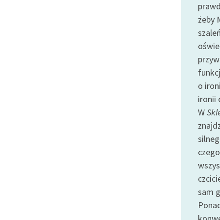
prawd
żeby 
szale
oświe
przyw
funkcj
o iron
ironii
W
Skl
znajd
silne
czego
wszys
czcici
sam g
Ponad
konwe