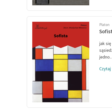
Platon
Sofis
jak si
sąsied
jedno..
Czytaj