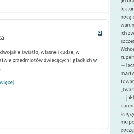
(która
oraz Starego Testamentu
lektu
Odkurzamy bohaterów
nocą 
Szkoła Poezji Wolnych Lektur
warun
ich zw
ta
szczęś
Wchod
ę dwojakie światło, własne i cudze, w
zupeł
ztwie przedmiotów świecących i gładkich w
— lecz
.
martw
towar
 więcej
„twarz
— jak
darem
księż
mu po
począ