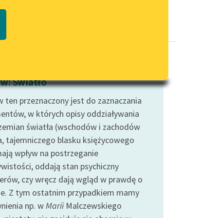
Regulamin biblioteki
macie PDF
Dane fundacji i sprawozdania
finansowe
Regulamin darowizn
Informacja o treściach
w: Światło
wrażliwych
 ten przeznaczony jest do zaznaczania
Deklaracja dostępności
entów, w których opisy oddziaływania
rzemian światła (wschodów i zachodów
a, tajemniczego blasku księżycowego
 mają wpływ na postrzeganie
ywistości, oddają stan psychiczny
erów, czy wręcz dają wgląd w prawdę o
ie. Z tym ostatnim przypadkiem mamy
ynienia np. w
Marii
Malczewskiego