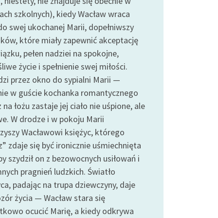
, niestety, nie znajduje się obecnie w
rach szkolnych), kiedy Wacław wraca
do swej ukochanej Marii, dopełniwszy
ków, które miały zapewnić akceptację
iązku, pełen nadziei na spokojne,
liwe życie i spełnienie swej miłości.
zi przez okno do sypialni Marii —
nie w guście kochanka romantycznego
 na łożu zastaje jej ciało nie uśpione, ale
e. W drodze i w pokoju Marii
zyszy Wacławowi księżyc, którego
” zdaje się być ironicznie uśmiechnięta
by szydził on z bezowocnych usiłowań i
nych pragnień ludzkich. Światło
yca, padając na trupa dziewczyny, daje
zór życia — Wacław stara się
tkowo ocucić Marię, a kiedy odkrywa