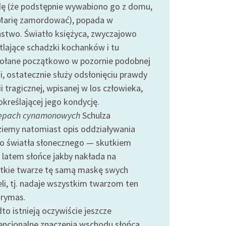
ę (że podstępnie wywabiono go z domu,
Marię zamordować), popada w
ństwo. Światło księżyca, zwyczajowo
tlające schadzki kochanków i tu
ołane początkowo w pozornie podobnej
i, ostatecznie służy odsłonięciu prawdy
ii tragicznej, wpisanej w los człowieka,
 określającej jego kondycję.
epach cynamonowych
Schulza
ziemy natomiast opis oddziaływania
go światła słonecznego — skutkiem
 latem słońce jakby nakłada na
tkie twarze tę samą maskę swych
eli, tj. nadaje wszystkim twarzom ten
rymas.
to istnieją oczywiście jeszcze
ncjonalne znaczenia wschodu słońca