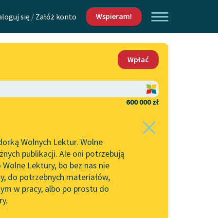
Wspieram!
aloguj się
/
Załóż konto
O nas
Wpłać
Lektur
Kontakt
O projekcie
600 000 zł
 piszących i
Zespół
dorką Wolnych Lektur. Wolne
Zasady wykorzystania
ych publikacji. Ale oni potrzebują
Wolnych Lektur
 Wolne Lektury, bo bez nas nie
Logotypy
ry, do potrzebnych materiałów,
ym w pracy, albo po prostu do
h Lektur
Materiały promocyjne
ry.
Polityka prywatności