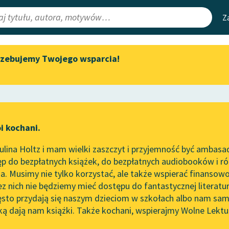
Z
rzebujemy Twojego wsparcia!
Aktualności
Narzędzia
e Lektury
Byliśmy częścią AI Impact Lab
Mapa Wolnych 
irmami
Zapraszamy na spotkanie
Leśmianator
online z tłumaczkami
ewsletter
Przewodnik dla
literatury skandynawskiej
i kochani.
czytających
Spotkanie z Katarzyną Tunkiel
lina Holtz i mam wielki zaszczyt i przyjemność być ambasa
w Oslo
p do bezpłatnych książek, do bezpłatnych audiobooków i różn
API
Wolne Lektury na 32.
. Musimy nie tylko korzystać, ale także wspierać finansowo
ce redakcyjne
Pol’and’Rock Festivalu
OAI-PMH
ez nich nie będziemy mieć dostępu do fantastycznej literatu
ęsto przydają się naszym dzieciom w szkołach albo nam sam
„Kochanek Lady Chatterley”
Widget Wolnyc
do słuchania na Wolnych
ką dają nam książki. Także kochani, wspierajmy Wolne Lektu
oru
Platon
✖
Rozprawa
✖
Lekturach
Przypisy