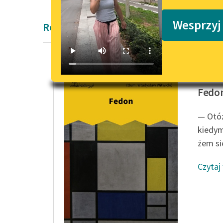
Podkasty o książkach
Wesprzyj
Rozprawa Platon
Platon
Fedo
— Otóż
kiedym
żem si
Czytaj