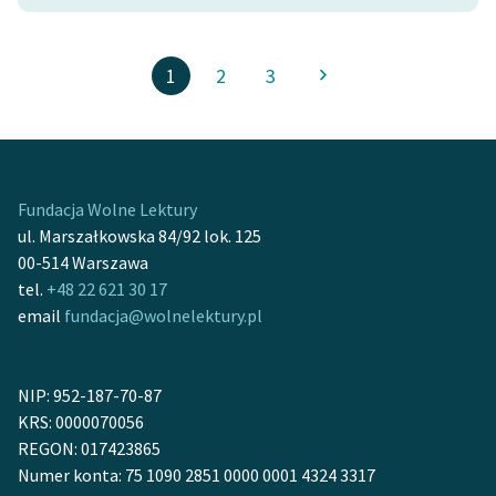
1
2
3
Fundacja Wolne Lektury
ul. Marszałkowska 84/92 lok. 125
00-514 Warszawa
tel.
+48 22 621 30 17
email
fundacja@wolnelektury.pl
NIP: 952-187-70-87
KRS: 0000070056
REGON: 017423865
Numer konta: 75 1090 2851 0000 0001 4324 3317