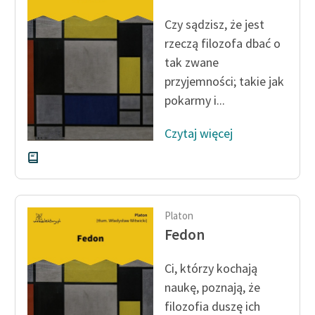
Ręce pełne poezji
Czy sądzisz, że jest
Kolekcje edukacyjne
rzeczą filozofa dbać o
twórców przechodzących
tak zwane
do domeny publicznej,
przyjemności; takie jak
lektur szkolnych oraz
pokarmy i...
Starego Testamentu
Odkurzamy bohaterów
Czytaj więcej
Szkoła Poezji Wolnych
Lektur
O nas
Platon
Fedon
Kontakt
O projekcie
Ci, którzy kochają
naukę, poznają, że
Zespół
filozofia duszę ich