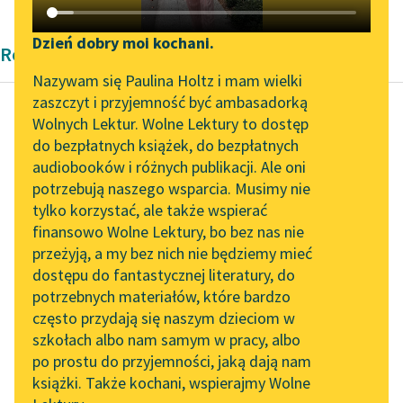
Katalog DAISY
Zgłoś brak utworu
Podkasty o książkach
Dzień dobry moi kochani.
Rozprawa Platon
Aktualności
Narzędzia
Nazywam się Paulina Holtz i mam wielki
zaszczyt i przyjemność być ambasadorką
„Prokurator Alicja Horn”
Mapa Wolnych Lektur
Wolnych Lektur. Wolne Lektury to dostęp
do słuchania
do bezpłatnych książek, do bezpłatnych
Platon
Leśmianator
audiobooków i różnych publikacji. Ale oni
Fedon
Byliśmy częścią AI Impact
potrzebują naszego wsparcia. Musimy nie
Przewodnik dla piszących i
Lab
tylko korzystać, ale także wspierać
czytających
A to był taki sen mniej
finansowo Wolne Lektury, bo bez nas nie
Zapraszamy na spotkanie
więcej. Nieraz mnie
przeżyją, a my bez nich nie będziemy mieć
online z tłumaczkami
nawiedzał w minionym
dostępu do fantastycznej literatury, do
literatury skandynawskiej
API
życiu i raz...
potrzebnych materiałów, które bardzo
Spotkanie z Katarzyną
OAI-PMH
często przydają się naszym dzieciom w
Czytaj więcej
Tunkiel w Oslo
szkołach albo nam samym w pracy, albo
Widget Wolnych Lektur
po prostu do przyjemności, jaką dają nam
102. lata temu zmarł
książki. Także kochani, wspierajmy Wolne
Przypisy
Joseph Conrad