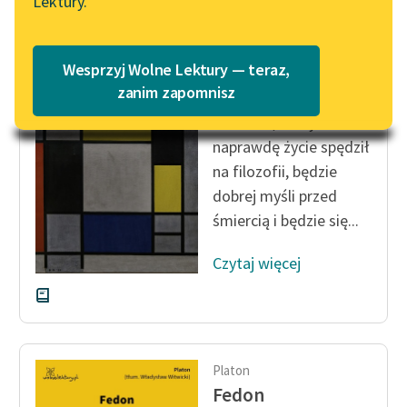
Lektury.
Katalog
Blog
Katalog w formacie PDF
Platon
Wesprzyj Wolne Lektury — teraz,
Fedon
Lektury szkolne i klasyka
zanim zapomnisz
literatury do słuchania dla
człowiek, który
uczennic i uczniów z
naprawdę życie spędził
niepełnosprawnościami
na filozofii, będzie
E-kolekcja lektur
dobrej myśli przed
szkolnych i literatury do
śmiercią i będzie się...
słuchania dla uczennic i
uczniów z
Czytaj więcej
niepełnosprawnościami
Feministyczne inspiracje.
Popularyzacja
skandynawskiej literatury
Platon
feministycznej
Fedon