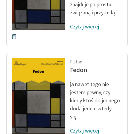
znajduje po prostu
związaną i przyrosłą...
Zasady wykorzystania
Wolnych Lektur
Czytaj więcej
Logotypy
Materiały promocyjne
Polityka prywatności
Platon
Regulamin biblioteki
Fedon
Dane fundacji i
ja nawet tego nie
sprawozdania finansowe
jestem pewny, czy
Regulamin darowizn
kiedy ktoś do jednego
doda jeden, wtedy
Informacja o treściach
się...
wrażliwych
Deklaracja dostępności
Czytaj więcej