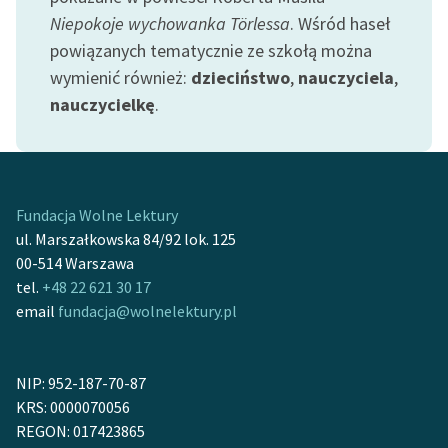
Niepokoje wychowanka Törlessa
. Wśród haseł
Zasady wykorzystania
powiązanych tematycznie ze szkołą można
Wolnych Lektur
wymienić również:
dzieciństwo
,
nauczyciela
,
nauczycielkę
.
Logotypy
Materiały promocyjne
Polityka prywatności
Fundacja Wolne Lektury
Regulamin biblioteki
ul. Marszałkowska 84/92 lok. 125
00-514 Warszawa
Dane fundacji i
tel.
+48 22 621 30 17
sprawozdania finansowe
email
fundacja@wolnelektury.pl
Regulamin darowizn
Informacja o treściach
NIP: 952-187-70-87
wrażliwych
KRS: 0000070056
REGON: 017423865
Deklaracja dostępności