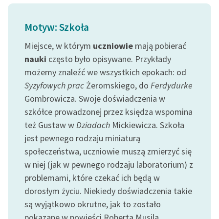
Ręce pełne poezji
Kolekcje edukacyjne
Motyw: Szkoła
twórców przechodzących
Miejsce, w którym
uczniowie
mają pobierać
do domeny publicznej,
nauki
często było opisywane. Przykłady
lektur szkolnych oraz
możemy znaleźć we wszystkich epokach: od
Starego Testamentu
Syzyfowych prac
Żeromskiego, do
Ferdydurke
Odkurzamy bohaterów
Gombrowicza. Swoje doświadczenia w
Szkoła Poezji Wolnych
szkółce prowadzonej przez księdza wspomina
Lektur
też Gustaw w
Dziadach
Mickiewicza. Szkoła
jest pewnego rodzaju miniaturą
O nas
społeczeństwa, uczniowie muszą zmierzyć się
w niej (jak w pewnego rodzaju laboratorium) z
Kontakt
problemami, które czekać ich będą w
O projekcie
dorosłym życiu. Niekiedy doświadczenia takie
Zespół
są wyjątkowo okrutne, jak to zostało
pokazane w powieści Roberta Musila