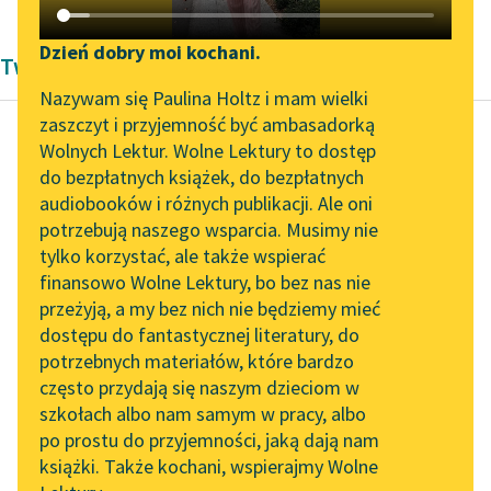
Katalog DAISY
Zgłoś brak utworu
Podkasty o książkach
Dzień dobry moi kochani.
Twórczość Paweł Beręsewicz
Aktualności
Narzędzia
Nazywam się Paulina Holtz i mam wielki
zaszczyt i przyjemność być ambasadorką
„Prokurator Alicja Horn”
Mapa Wolnych Lektur
Wolnych Lektur. Wolne Lektury to dostęp
do słuchania
do bezpłatnych książek, do bezpłatnych
Paweł Beręsewicz
Leśmianator
audiobooków i różnych publikacji. Ale oni
Czy lubił pan
Byliśmy częścią AI Impact
potrzebują naszego wsparcia. Musimy nie
Przewodnik dla piszących i
chodzić do szkoły?
Lab
tylko korzystać, ale także wspierać
czytających
finansowo Wolne Lektury, bo bez nas nie
Zapraszamy na spotkanie
Tutaj odpowiedź
przeżyją, a my bez nich nie będziemy mieć
online z tłumaczkami
będzie szybka:
dostępu do fantastycznej literatury, do
literatury skandynawskiej
API
gdy lodowaty wicher
potrzebnych materiałów, które bardzo
powiał
Spotkanie z Katarzyną
OAI-PMH
często przydają się naszym dzieciom w
Tunkiel w Oslo
i naszą panią zmogła
szkołach albo nam samym w pracy, albo
Widget Wolnych Lektur
grypka,
po prostu do przyjemności, jaką dają nam
102. lata temu zmarł
książki. Także kochani, wspierajmy Wolne
nie bardzo...
Przypisy
Joseph Conrad