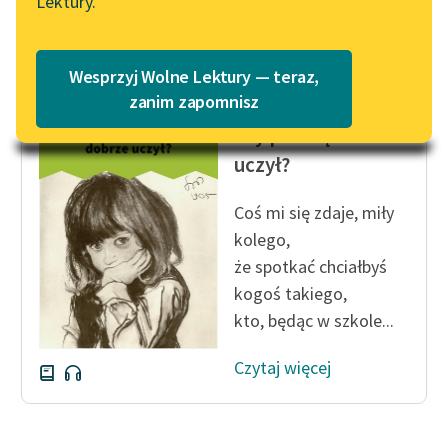
Lektury.
Katalog
Czytaj więcej
Blog
Katalog w formacie PDF
Wesprzyj Wolne Lektury — teraz,
Lektury szkolne i klasyka
zanim zapomnisz
Paweł Beręsewicz
literatury do słuchania dla
Czy pan się dobrze
uczennic i uczniów z
uczył?
niepełnosprawnościami
E-kolekcja lektur
Coś mi się zdaje, miły
szkolnych i literatury do
kolego,
słuchania dla uczennic i
że spotkać chciałbyś
uczniów z
kogoś takiego,
niepełnosprawnościami
kto, będąc w szkole...
Feministyczne inspiracje.
Czytaj więcej
Popularyzacja
skandynawskiej literatury
feministycznej