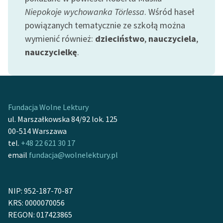
Niepokoje wychowanka Törlessa
. Wśród haseł
Zasady wykorzystania
powiązanych tematycznie ze szkołą można
Wolnych Lektur
wymienić również:
dzieciństwo
,
nauczyciela
,
nauczycielkę
.
Logotypy
Materiały promocyjne
Polityka prywatności
Fundacja Wolne Lektury
Regulamin biblioteki
ul. Marszałkowska 84/92 lok. 125
00-514 Warszawa
Dane fundacji i
tel.
+48 22 621 30 17
sprawozdania finansowe
email
fundacja@wolnelektury.pl
Regulamin darowizn
Informacja o treściach
NIP: 952-187-70-87
wrażliwych
KRS: 0000070056
REGON: 017423865
Deklaracja dostępności