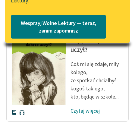
Lektury.
Katalog
Czytaj więcej
Blog
Katalog w formacie PDF
Wesprzyj Wolne Lektury — teraz,
Lektury szkolne i klasyka
zanim zapomnisz
Paweł Beręsewicz
literatury do słuchania dla
Czy pan się dobrze
uczennic i uczniów z
uczył?
niepełnosprawnościami
E-kolekcja lektur
Coś mi się zdaje, miły
szkolnych i literatury do
kolego,
słuchania dla uczennic i
że spotkać chciałbyś
uczniów z
kogoś takiego,
niepełnosprawnościami
kto, będąc w szkole...
Feministyczne inspiracje.
Czytaj więcej
Popularyzacja
skandynawskiej literatury
feministycznej