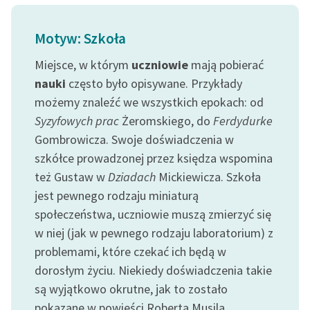
Ręce pełne poezji
Kolekcje edukacyjne
Motyw: Szkoła
twórców przechodzących
Miejsce, w którym
uczniowie
mają pobierać
do domeny publicznej,
nauki
często było opisywane. Przykłady
lektur szkolnych oraz
możemy znaleźć we wszystkich epokach: od
Starego Testamentu
Syzyfowych prac
Żeromskiego, do
Ferdydurke
Odkurzamy bohaterów
Gombrowicza. Swoje doświadczenia w
Szkoła Poezji Wolnych
szkółce prowadzonej przez księdza wspomina
Lektur
też Gustaw w
Dziadach
Mickiewicza. Szkoła
jest pewnego rodzaju miniaturą
O nas
społeczeństwa, uczniowie muszą zmierzyć się
w niej (jak w pewnego rodzaju laboratorium) z
Kontakt
problemami, które czekać ich będą w
O projekcie
dorosłym życiu. Niekiedy doświadczenia takie
Zespół
są wyjątkowo okrutne, jak to zostało
pokazane w powieści Roberta Musila