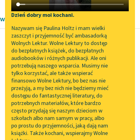
Katalog DAISY
Zgłoś brak utworu
Podkasty o książkach
Dzień dobry moi kochani.
wiersze Paweł Beręsewicz
Aktualności
Narzędzia
Nazywam się Paulina Holtz i mam wielki
zaszczyt i przyjemność być ambasadorką
„Prokurator Alicja Horn”
Mapa Wolnych Lektur
Wolnych Lektur. Wolne Lektury to dostęp
do słuchania
do bezpłatnych książek, do bezpłatnych
Paweł Beręsewicz
Leśmianator
audiobooków i różnych publikacji. Ale oni
Czy lubił pan
Byliśmy częścią AI Impact
potrzebują naszego wsparcia. Musimy nie
Przewodnik dla piszących i
chodzić do szkoły?
Lab
tylko korzystać, ale także wspierać
czytających
finansowo Wolne Lektury, bo bez nas nie
Zapraszamy na spotkanie
Tutaj odpowiedź
przeżyją, a my bez nich nie będziemy mieć
online z tłumaczkami
będzie szybka:
dostępu do fantastycznej literatury, do
literatury skandynawskiej
API
gdy lodowaty wicher
potrzebnych materiałów, które bardzo
powiał
Spotkanie z Katarzyną
OAI-PMH
często przydają się naszym dzieciom w
Tunkiel w Oslo
i naszą panią zmogła
szkołach albo nam samym w pracy, albo
Widget Wolnych Lektur
grypka,
po prostu do przyjemności, jaką dają nam
102. lata temu zmarł
książki. Także kochani, wspierajmy Wolne
nie bardzo...
Przypisy
Joseph Conrad