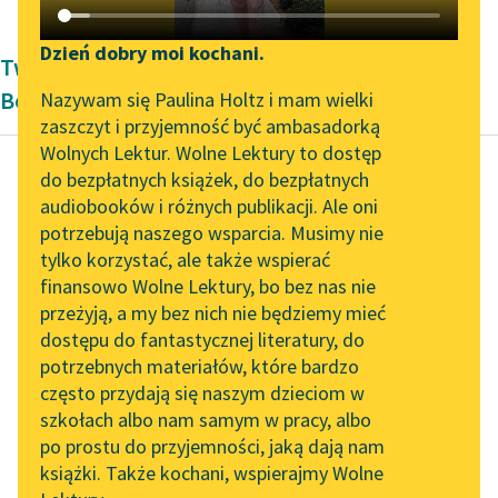
Katalog DAISY
Zgłoś brak utworu
Podkasty o książkach
Dzień dobry moi kochani.
Twórczość okresu współczesności Paweł
Aktualności
Narzędzia
Beręsewicz
Nazywam się Paulina Holtz i mam wielki
zaszczyt i przyjemność być ambasadorką
„Prokurator Alicja Horn”
Mapa Wolnych Lektur
Wolnych Lektur. Wolne Lektury to dostęp
do słuchania
do bezpłatnych książek, do bezpłatnych
Leśmianator
audiobooków i różnych publikacji. Ale oni
Paweł Beręsewicz
Byliśmy częścią AI Impact
potrzebują naszego wsparcia. Musimy nie
Przewodnik dla piszących i
Czy lubił pan
Lab
tylko korzystać, ale także wspierać
czytających
chodzić do szkoły?
finansowo Wolne Lektury, bo bez nas nie
Zapraszamy na spotkanie
przeżyją, a my bez nich nie będziemy mieć
online z tłumaczkami
Tutaj odpowiedź
dostępu do fantastycznej literatury, do
literatury skandynawskiej
API
będzie szybka:
potrzebnych materiałów, które bardzo
Spotkanie z Katarzyną
OAI-PMH
gdy lodowaty wicher
często przydają się naszym dzieciom w
Tunkiel w Oslo
powiał
szkołach albo nam samym w pracy, albo
Widget Wolnych Lektur
po prostu do przyjemności, jaką dają nam
i naszą panią zmogła
102. lata temu zmarł
książki. Także kochani, wspierajmy Wolne
Przypisy
grypka,
Joseph Conrad