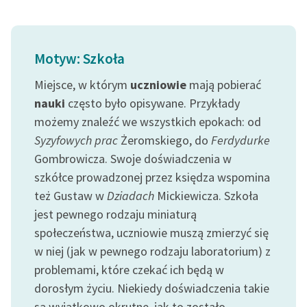
Ręce pełne poezji
Kolekcje edukacyjne
twórców przechodzących
Motyw: Szkoła
do domeny publicznej,
Miejsce, w którym
uczniowie
mają pobierać
lektur szkolnych oraz
Starego Testamentu
nauki
często było opisywane. Przykłady
możemy znaleźć we wszystkich epokach: od
Odkurzamy bohaterów
Syzyfowych prac
Żeromskiego, do
Ferdydurke
Szkoła Poezji Wolnych
Gombrowicza. Swoje doświadczenia w
Lektur
szkółce prowadzonej przez księdza wspomina
też Gustaw w
Dziadach
Mickiewicza. Szkoła
O nas
jest pewnego rodzaju miniaturą
Kontakt
społeczeństwa, uczniowie muszą zmierzyć się
w niej (jak w pewnego rodzaju laboratorium) z
O projekcie
problemami, które czekać ich będą w
Zespół
dorosłym życiu. Niekiedy doświadczenia takie
są wyjątkowo okrutne, jak to zostało