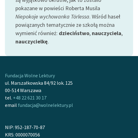
pokazane w powieści Roberta Musila
Zasady wykorzystania
Niepokoje wychowanka Törlessa
. Wśród haseł
Wolnych Lektur
powiązanych tematycznie ze szkołą można
Logotypy
wymienić również:
dzieciństwo
,
nauczyciela
,
nauczycielkę
.
Materiały promocyjne
Polityka prywatności
Regulamin biblioteki
Fundacja Wolne Lektury
Dane fundacji i
ul. Marszałkowska 84/92 lok. 125
sprawozdania finansowe
00-514 Warszawa
tel.
+48 22 621 30 17
Regulamin darowizn
email
fundacja@wolnelektury.pl
Informacja o treściach
wrażliwych
NIP: 952-187-70-87
Deklaracja dostępności
KRS: 0000070056