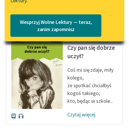
Lektury.
nie bardzo...
Katalog
Blog
Czytaj więcej
Katalog w formacie PDF
Wesprzyj Wolne Lektury — teraz,
Lektury szkolne i klasyka
zanim zapomnisz
literatury do słuchania dla
Paweł Beręsewicz
uczennic i uczniów z
Czy pan się dobrze
niepełnosprawnościami
uczył?
E-kolekcja lektur
szkolnych i literatury do
Coś mi się zdaje, miły
słuchania dla uczennic i
kolego,
uczniów z
że spotkać chciałbyś
niepełnosprawnościami
kogoś takiego,
Feministyczne inspiracje.
kto, będąc w szkole...
Popularyzacja
skandynawskiej literatury
Czytaj więcej
feministycznej