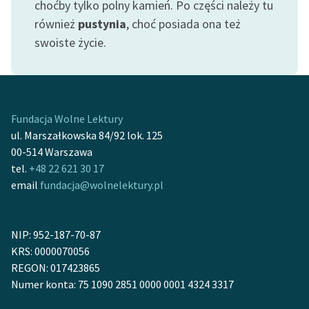
choćby tylko polny kamień. Po części należy tu
feministycznej
również
pustynia
, choć posiada ona też
Ręce pełne poezji
swoiste życie.
Kolekcje edukacyjne
twórców przechodzących
do domeny publicznej,
lektur szkolnych oraz
Fundacja Wolne Lektury
Starego Testamentu
ul. Marszałkowska 84/92 lok. 125
00-514 Warszawa
Odkurzamy bohaterów
tel.
+48 22 621 30 17
email
fundacja@wolnelektury.pl
Szkoła Poezji Wolnych
Lektur
O nas
NIP: 952-187-70-87
KRS: 0000070056
Kontakt
REGON: 017423865
Numer konta: 75 1090 2851 0000 0001 4324 3317
O projekcie