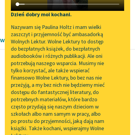
Katalog DAISY
Zgłoś brak utworu
Podkasty o książkach
Dzień dobry moi kochani.
Otto zur Linde
✖
Wiersz
✖
Modernizm
✖
Aktualności
Narzędzia
Nazywam się Paulina Holtz i mam wielki
zaszczyt i przyjemność być ambasadorką
wiersze Modernizm Ottona zur Linde
Spotkanie z Katarzyną
Mapa Wolnych Lektur
Wolnych Lektur. Wolne Lektury to dostęp
Tunkiel w Oslo
do bezpłatnych książek, do bezpłatnych
Leśmianator
audiobooków i różnych publikacji. Ale oni
Wolne Lektury na 32.
potrzebują naszego wsparcia. Musimy nie
Przewodnik dla piszących i
Pol’and’Rock Festivalu
tylko korzystać, ale także wspierać
Otto zur Linde
czytających
finansowo Wolne Lektury, bo bez nas nie
Krzewom nad moją
„Kochanek Lady
przeżyją, a my bez nich nie będziemy mieć
Chatterley” do słuchania
drogą
dostępu do fantastycznej literatury, do
na Wolnych Lekturach
API
potrzebnych materiałów, które bardzo
Krzewom nad moją
Nowy audiobook –
OAI-PMH
często przydają się naszym dzieciom w
drogą
„Marzenie o Oriencie”
szkołach albo nam samym w pracy, albo
Widget Wolnych Lektur
Opadły uschłe pączki,
Sophie Elkan
po prostu do przyjemności, jaką dają nam
Dzieci czekać nie
książki. Także kochani, wspierajmy Wolne
Przypisy
Kolekcja Nadwyraz.com x
mogą,