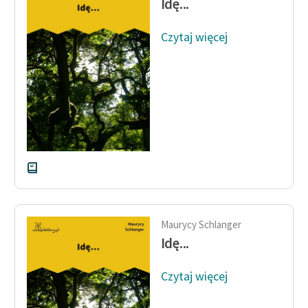
Idę...
feministycznej
Czytaj więcej
Ręce pełne poezji
Kolekcje edukacyjne
twórców przechodzących
do domeny publicznej,
lektur szkolnych oraz
Starego Testamentu
Odkurzamy bohaterów
Szkoła Poezji Wolnych
Lektur
Maurycy Schlanger
O nas
Idę...
Kontakt
Czytaj więcej
O projekcie