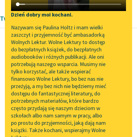
Katalog DAISY
Zgłoś brak utworu
Podkasty o książkach
Dzień dobry moi kochani.
Twórczość Maurycy Schlanger
Aktualności
Narzędzia
Nazywam się Paulina Holtz i mam wielki
zaszczyt i przyjemność być ambasadorką
Spotkanie z Katarzyną
Mapa Wolnych Lektur
Wolnych Lektur. Wolne Lektury to dostęp
Tunkiel w Oslo
do bezpłatnych książek, do bezpłatnych
Maurycy Schlanger
Leśmianator
audiobooków i różnych publikacji. Ale oni
Idę...
Wolne Lektury na 32.
potrzebują naszego wsparcia. Musimy nie
Przewodnik dla piszących i
Pol’and’Rock Festivalu
tylko korzystać, ale także wspierać
czytających
Wiem na pewno,
finansowo Wolne Lektury, bo bez nas nie
„Kochanek Lady
że dla mnie jest wicher,
przeżyją, a my bez nich nie będziemy mieć
Chatterley” do słuchania
co szlocha,
dostępu do fantastycznej literatury, do
na Wolnych Lekturach
API
co panem jest nocy
potrzebnych materiałów, które bardzo
jesiennej...
Nowy audiobook –
OAI-PMH
często przydają się naszym dzieciom w
„Marzenie o Oriencie”
szkołach albo nam samym w pracy, albo
Widget Wolnych Lektur
Czytaj więcej
Sophie Elkan
po prostu do przyjemności, jaką dają nam
książki. Także kochani, wspierajmy Wolne
Przypisy
Kolekcja Nadwyraz.com x