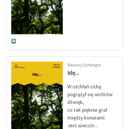
Zespół
Zasady wykorzystania
Wolnych Lektur
Logotypy
Materiały promocyjne
Maurycy Schlanger
Polityka prywatności
Idę...
Regulamin biblioteki
W otchłań cichą
Dane fundacji i
pogrążył się wichrów
sprawozdania finansowe
dźwięk,
Regulamin darowizn
co tak pięknie grał
między konarami.
Informacja o treściach
Jest wieczór...
wrażliwych