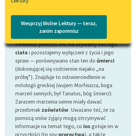
Lektury.
Katalog
Blog
Katalog w formacie PDF
Wesprzyj Wolne Lektury — teraz,
Lektury szkolne i klasyka
zanim zapomnisz
Motyw: Sen
literatury do słuchania dla
Ponieważ podczas snu nie używamy naszego
uczennic i uczniów z
niepełnosprawnościami
ciała
i pozostajemy wyłączeni z życia i jego
spraw — porównywano stan ten do
śmierci
E-kolekcja lektur
(dokonującej się codziennie niejako „na
szkolnych i literatury do
próbę”). Znajduje to odzwierciedlenie w
słuchania dla uczennic i
mitologii greckiej (wujem Morfeusza, boga
uczniów z
marzeń sennych, był Tanatos, bóg śmierci).
niepełnosprawnościami
Zarazem marzenia senne miały dawać
Feministyczne inspiracje.
przedsmak
zaświatów
. Uważano też, że za
Popularyzacja
pomocą snów żyjący mogą otrzymywać
skandynawskiej literatury
informacje na temat tego, co
los
gotuje im w
feministycznej
przyszłości (to sny-
proroctwa
), a także