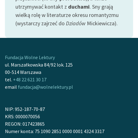
Ręce pełne poezji
utrzymywać kontakt z
duchami
. Sny grają
wielką rolę w literaturze okresu romantyzmu
Kolekcje edukacyjne
(wystarczy zajrzeć do
Dziadów
Mickiewicza).
twórców przechodzących
do domeny publicznej,
lektur szkolnych oraz
Starego Testamentu
Fundacja Wolne Lektury
Odkurzamy bohaterów
ul. Marszałkowska 84/92 lok. 125
Szkoła Poezji Wolnych
00-514 Warszawa
Lektur
tel.
+48 22 621 30 17
email
fundacja@wolnelektury.pl
O nas
Kontakt
NIP: 952-187-70-87
O projekcie
KRS: 0000070056
REGON: 017423865
Zespół
Numer konta: 75 1090 2851 0000 0001 4324 3317