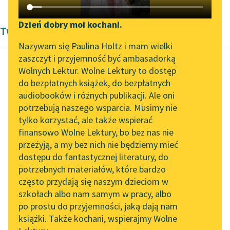
Katalog DAISY
Zgłoś brak utworu
Podkasty o książkach
Dzień dobry moi kochani.
Twórczość Maurycy Schlanger
Aktualności
Narzędzia
Nazywam się Paulina Holtz i mam wielki
zaszczyt i przyjemność być ambasadorką
„Prokurator Alicja Horn”
Mapa Wolnych Lektur
Wolnych Lektur. Wolne Lektury to dostęp
do słuchania
do bezpłatnych książek, do bezpłatnych
Maurycy Schlanger
Leśmianator
audiobooków i różnych publikacji. Ale oni
Idę...
Byliśmy częścią AI Impact
potrzebują naszego wsparcia. Musimy nie
Przewodnik dla piszących i
Lab
tylko korzystać, ale także wspierać
czytających
Zasypiam. Bo dobrze
finansowo Wolne Lektury, bo bez nas nie
Zapraszamy na spotkanie
jest spać, gdy deszcz
przeżyją, a my bez nich nie będziemy mieć
online z tłumaczkami
dzwoni.
dostępu do fantastycznej literatury, do
literatury skandynawskiej
API
Przed chwilą czytałem
potrzebnych materiałów, które bardzo
jakiś ckliwy romans.
Spotkanie z Katarzyną
OAI-PMH
często przydają się naszym dzieciom w
Jesień...
Tunkiel w Oslo
szkołach albo nam samym w pracy, albo
Widget Wolnych Lektur
po prostu do przyjemności, jaką dają nam
102. lata temu zmarł
Czytaj więcej
książki. Także kochani, wspierajmy Wolne
Przypisy
Joseph Conrad