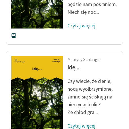
będzie nam posłaniem.
Zespół
Niech się noc...
Czytaj więcej
Zasady wykorzystania
Wolnych Lektur
Logotypy
Materiały promocyjne
Maurycy Schlanger
Idę...
Polityka prywatności
Regulamin biblioteki
Czy wiecie, że cienie,
nocą wyolbrzymione,
Dane fundacji i
zimno się ściskają na
sprawozdania finansowe
pierzynach ulic?
Regulamin darowizn
Że chłód gra...
Informacja o treściach
Czytaj więcej
wrażliwych