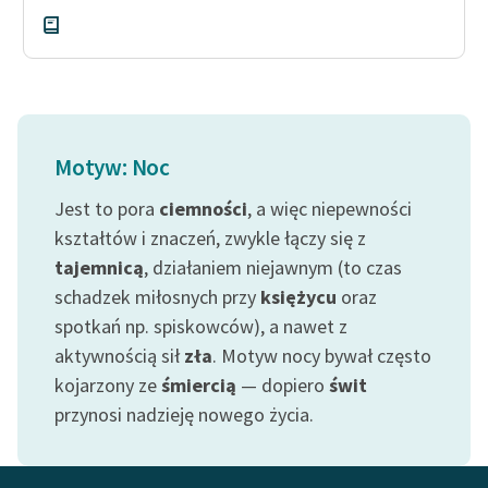
Deklaracja dostępności
Motyw: Noc
Jest to pora
ciemności
, a więc niepewności
kształtów i znaczeń, zwykle łączy się z
tajemnicą
, działaniem niejawnym (to czas
schadzek miłosnych przy
księżycu
oraz
spotkań np. spiskowców), a nawet z
aktywnością sił
zła
. Motyw nocy bywał często
kojarzony ze
śmiercią
— dopiero
świt
przynosi nadzieję nowego życia.