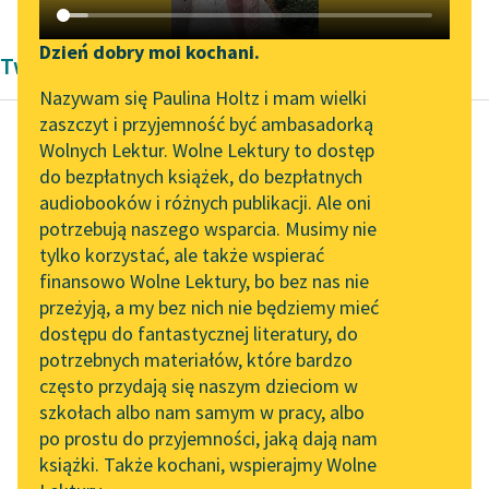
Katalog DAISY
Zgłoś brak utworu
Podkasty o książkach
Dzień dobry moi kochani.
Twórczość Maurycy Schlanger
Aktualności
Narzędzia
Nazywam się Paulina Holtz i mam wielki
zaszczyt i przyjemność być ambasadorką
Spotkanie z Katarzyną
Mapa Wolnych Lektur
Wolnych Lektur. Wolne Lektury to dostęp
Tunkiel w Oslo
do bezpłatnych książek, do bezpłatnych
Maurycy Schlanger
Leśmianator
audiobooków i różnych publikacji. Ale oni
Idę...
Wolne Lektury na 32.
potrzebują naszego wsparcia. Musimy nie
Przewodnik dla piszących i
Pol’and’Rock Festivalu
tylko korzystać, ale także wspierać
czytających
Wiem na pewno,
finansowo Wolne Lektury, bo bez nas nie
„Kochanek Lady
że dla mnie jest wicher,
przeżyją, a my bez nich nie będziemy mieć
Chatterley” do słuchania
co szlocha,
dostępu do fantastycznej literatury, do
na Wolnych Lekturach
API
co panem jest nocy
potrzebnych materiałów, które bardzo
jesiennej...
Nowy audiobook –
OAI-PMH
często przydają się naszym dzieciom w
„Marzenie o Oriencie”
szkołach albo nam samym w pracy, albo
Widget Wolnych Lektur
Czytaj więcej
Sophie Elkan
po prostu do przyjemności, jaką dają nam
książki. Także kochani, wspierajmy Wolne
Przypisy
Kolekcja Nadwyraz.com x