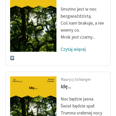
feministycznej
Smutno jest w noc
Ręce pełne poezji
bezgwiaździstą.
Coś nam brakuje, a nie
Kolekcje edukacyjne
wiemy co.
twórców przechodzących
Mrok jest czarny...
do domeny publicznej,
lektur szkolnych oraz
Czytaj więcej
Starego Testamentu
Odkurzamy bohaterów
Szkoła Poezji Wolnych
Lektur
Maurycy Schlanger
Idę...
O nas
Noc będzie jasna.
Kontakt
Świat będzie spał.
O projekcie
Trumna srebrnej nocy