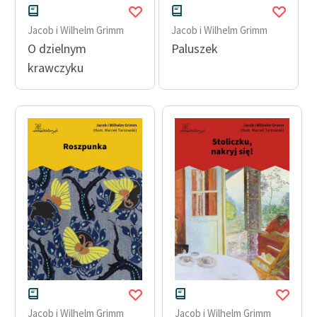
Zespół
Jacob i Wilhelm Grimm
Jacob i Wilhelm Grimm
O dzielnym
Paluszek
Zasady wykorzystania
krawczyku
Wolnych Lektur
Logotypy
Materiały promocyjne
Polityka prywatności
Regulamin biblioteki
Dane fundacji i
sprawozdania finansowe
Regulamin darowizn
Informacja o treściach
wrażliwych
Jacob i Wilhelm Grimm
Jacob i Wilhelm Grimm