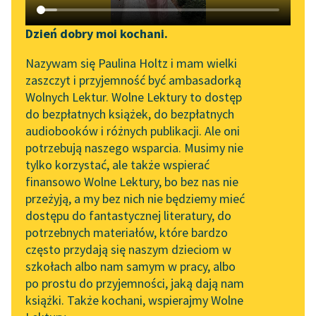
Katalog DAISY
Sortuj:
Zgłoś brak utworu
Podkasty o książkach
Dzień dobry moi kochani.
Aktualności
Twórczość Marceli Tarnowski
Narzędzia
Nazywam się Paulina Holtz i mam wielki
zaszczyt i przyjemność być ambasadorką
Zapraszamy na spotkanie
Mapa Wolnych Lektur
Wolnych Lektur. Wolne Lektury to dostęp
online z tłumaczkami
do bezpłatnych książek, do bezpłatnych
Leśmianator
literatury skandynawskiej
audiobooków i różnych publikacji. Ale oni
Tłumaczenia
potrzebują naszego wsparcia. Musimy nie
Przewodnik dla piszących i
Spotkanie z Katarzyną
tylko korzystać, ale także wspierać
czytających
Tunkiel w Oslo
finansowo Wolne Lektury, bo bez nas nie
przeżyją, a my bez nich nie będziemy mieć
Wolne Lektury na 32.
dostępu do fantastycznej literatury, do
Pol’and’Rock Festivalu
API
potrzebnych materiałów, które bardzo
„Kochanek Lady
OAI-PMH
często przydają się naszym dzieciom w
Chatterley” do słuchania
szkołach albo nam samym w pracy, albo
Widget Wolnych Lektur
na Wolnych Lekturach
po prostu do przyjemności, jaką dają nam
książki. Także kochani, wspierajmy Wolne
Przypisy
Nowy audiobook –