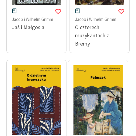
feministycznej
Ręce pełne poezji
Jacob i Wilhelm Grimm
Jacob i Wilhelm Grimm
Jaś i Małgosia
O czterech
Kolekcje edukacyjne
muzykantach z
twórców przechodzących
Bremy
do domeny publicznej,
lektur szkolnych oraz
Starego Testamentu
Odkurzamy bohaterów
Szkoła Poezji Wolnych
Lektur
O nas
Kontakt
O projekcie