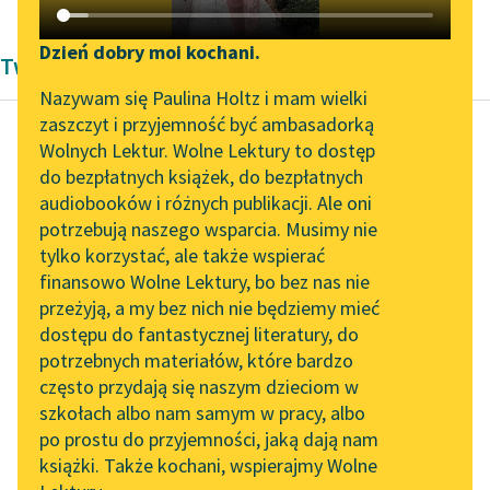
Katalog DAISY
Zgłoś brak utworu
Podkasty o książkach
Dzień dobry moi kochani.
Twórczość Modernizm Marcela Prousta
Aktualności
Narzędzia
Nazywam się Paulina Holtz i mam wielki
zaszczyt i przyjemność być ambasadorką
„Prokurator Alicja Horn”
Mapa Wolnych Lektur
Wolnych Lektur. Wolne Lektury to dostęp
do słuchania
do bezpłatnych książek, do bezpłatnych
Marcel Proust
Leśmianator
audiobooków i różnych publikacji. Ale oni
W stronę Swanna
Byliśmy częścią AI Impact
potrzebują naszego wsparcia. Musimy nie
Przewodnik dla piszących i
Lab
tylko korzystać, ale także wspierać
czytających
Ponieważ nie miałem
finansowo Wolne Lektury, bo bez nas nie
Zapraszamy na spotkanie
żadnego pojęcia o
przeżyją, a my bez nich nie będziemy mieć
online z tłumaczkami
hierarchii społecznej,
dostępu do fantastycznej literatury, do
literatury skandynawskiej
API
niepodobieństwo, jakie
potrzebnych materiałów, które bardzo
ojciec widział w tym,
Spotkanie z Katarzyną
OAI-PMH
często przydają się naszym dzieciom w
abyśmy...
Tunkiel w Oslo
szkołach albo nam samym w pracy, albo
Widget Wolnych Lektur
po prostu do przyjemności, jaką dają nam
102. lata temu zmarł
Czytaj więcej
książki. Także kochani, wspierajmy Wolne
Przypisy
Joseph Conrad