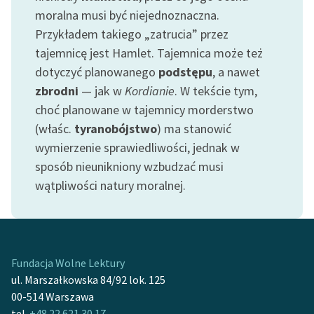
Ręce pełne poezji
moralna musi być niejednoznaczna.
Przykładem takiego „zatrucia” przez
Kolekcje edukacyjne
tajemnicę jest Hamlet. Tajemnica może też
twórców przechodzących
do domeny publicznej,
dotyczyć planowanego
podstępu
, a nawet
lektur szkolnych oraz
zbrodni
— jak w
Kordianie
. W tekście tym,
Starego Testamentu
choć planowane w tajemnicy morderstwo
(właśc.
tyranobójstwo
) ma stanowić
Odkurzamy bohaterów
wymierzenie sprawiedliwości, jednak w
Szkoła Poezji Wolnych
sposób nieunikniony wzbudzać musi
Lektur
wątpliwości natury moralnej.
O nas
Kontakt
Fundacja Wolne Lektury
O projekcie
ul. Marszałkowska 84/92 lok. 125
Zespół
00-514 Warszawa
tel.
+48 22 621 30 17