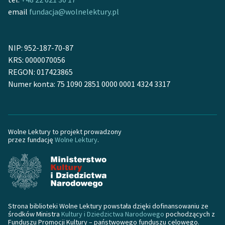
email
fundacja@wolnelektury.pl
Zasady wykorzystania
Wolnych Lektur
NIP: 952-187-70-87
Logotypy
KRS: 0000070056
REGON: 017423865
Materiały promocyjne
Numer konta: 75 1090 2851 0000 0001 4324 3317
Polityka prywatności
Regulamin biblioteki
Wolne Lektury to projekt prowadzony
Dane fundacji i
przez fundację
Wolne Lektury
.
sprawozdania finansowe
Regulamin darowizn
Informacja o treściach
wrażliwych
Strona biblioteki Wolne Lektury powstała dzięki dofinansowaniu ze
środków Ministra
Kultury i Dziedzictwa Narodowego
pochodzących z
Deklaracja dostępności
Funduszu Promocji Kultury – państwowego funduszu celowego.