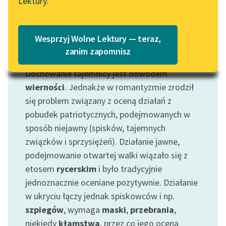
Lektury.
Katalog
Blog
Katalog w formacie PDF
Wesprzyj Wolne Lektury — teraz,
Lektury szkolne i klasyka
zanim zapomnisz
Motyw: Tajemnica
literatury do słuchania dla
Dochowanie tajemnicy jest dowodem
uczennic i uczniów z
niepełnosprawnościami
wierności
. Jednakże w romantyzmie zrodził
się problem związany z oceną działań z
E-kolekcja lektur
pobudek patriotycznych, podejmowanych w
szkolnych i literatury do
sposób niejawny (spisków, tajemnych
słuchania dla uczennic i
związków i sprzysiężeń). Działanie jawne,
uczniów z
podejmowanie otwartej walki wiązało się z
niepełnosprawnościami
etosem
rycerskim
i było tradycyjnie
Feministyczne inspiracje.
jednoznacznie oceniane pozytywnie. Działanie
Popularyzacja
w ukryciu łączy jednak spiskowców i np.
skandynawskiej literatury
szpiegów
, wymaga
maski
,
przebrania
,
feministycznej
niekiedy
kłamstwa
, przez co jego ocena