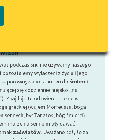
Regulamin biblioteki
macie PDF
Dane fundacji i sprawozdania
finansowe
Regulamin darowizn
Informacja o treściach
w: Sen
wrażliwych
waż podczas snu nie używamy naszego
Deklaracja dostępności
i pozostajemy wyłączeni z życia i jego
 — porównywano stan ten do
śmierci
nującej się codziennie niejako „na
”). Znajduje to odzwierciedlenie w
ogii greckiej (wujem Morfeusza, boga
ń sennych, był Tanatos, bóg śmierci).
em marzenia senne miały dawać
dsmak
zaświatów
. Uważano też, że za