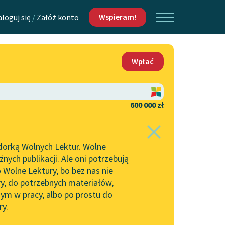
Wspieram!
aloguj się
/
Załóż konto
O nas
Wpłać
Lektur
Kontakt
O projekcie
600 000 zł
 piszących i
Zespół
dorką Wolnych Lektur. Wolne
Zasady wykorzystania
ych publikacji. Ale oni potrzebują
Wolnych Lektur
 Wolne Lektury, bo bez nas nie
Logotypy
ry, do potrzebnych materiałów,
ym w pracy, albo po prostu do
h Lektur
Materiały promocyjne
ry.
Polityka prywatności