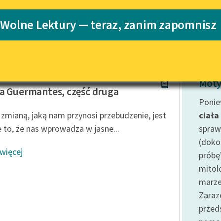
Katalog
 Wolne Lektury — teraz, zanim zapomnisz
Katalog w for
Lektury szkolne i klasyka
literatury do słuchania dla
uczennic i uczniów z
niepełnosprawnościami
Proust
E-kolekcja lektur szkolnych i
Moty
literatury do słuchania dla
a Guermantes, część druga
uczennic i uczniów z
Ponie
niepełnosprawnościami
 zmianą, jaką nam przynosi przebudzenie, jest
ciała
Feministyczne inspiracje.
le to, że nas wprowadza w jasne...
spraw
Popularyzacja skandynawskiej
(doko
literatury feministycznej
 więcej
próbę
Ręce pełne poezji
mitol
marze
Kolekcje edukacyjne twórców
przechodzących do domeny
Zaraz
publicznej, lektur szkolnych
prze
oraz Starego Testamentu