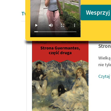
Podkasty o książkach
Wesprzyj
Twórczość Marcela Prousta
Marcel 
Stron
Wielką
nie ty
Czytaj