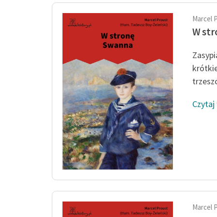
Marcel 
W st
Zasypi
krótkie
trzeszc
Czytaj
Marcel 