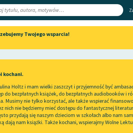
Z
rzebujemy Twojego wsparcia!
Aktualności
Narzędzia
e Lektury
„Prokurator Alicja Horn” do
Mapa Wolnych 
słuchania
irmami
Leśmianator
Byliśmy częścią AI Impact Lab
ewsletter
Przewodnik dla
i kochani.
Zapraszamy na spotkanie
czytających
online z tłumaczkami
lina Holtz i mam wielki zaszczyt i przyjemność być ambasa
literatury skandynawskiej
p do bezpłatnych książek, do bezpłatnych audiobooków i różn
API
Spotkanie z Katarzyną Tunkiel
. Musimy nie tylko korzystać, ale także wspierać finansowo
ce redakcyjne
w Oslo
OAI-PMH
ez nich nie będziemy mieć dostępu do fantastycznej literatu
ęsto przydają się naszym dzieciom w szkołach albo nam sam
102. lata temu zmarł Joseph
Widget Wolnyc
Conrad
ką dają nam książki. Także kochani, wspierajmy Wolne Lektu
oru
Marcel Proust
✖
Przypisy
Blog