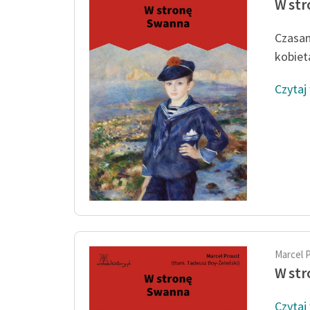
W st
Czasam
kobieta
Czytaj
Marcel 
W st
Czytaj