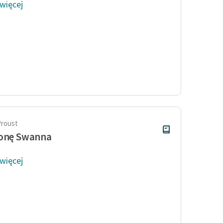
 więcej
Proust
ronę Swanna
 więcej