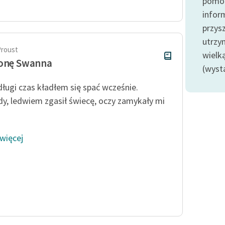
pomoc
Odkurzamy bohaterów
infor
Szkoła Poezji Wolnych Lektur
przysz
utrzy
Proust
wielk
ronę Swanna
(wyst
długi czas kładłem się spać wcześnie.
dy, ledwiem zgasił świecę, oczy zamykały mi
 więcej