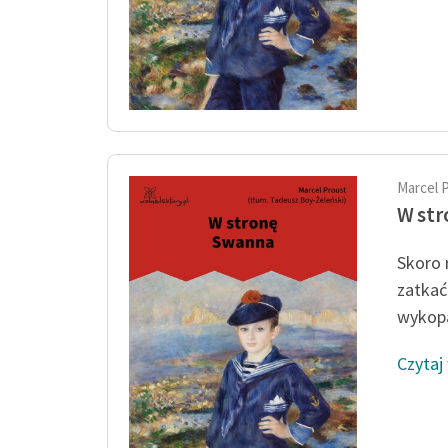
Marcel 
W st
Skoro 
zatkać
wykopa
Czytaj