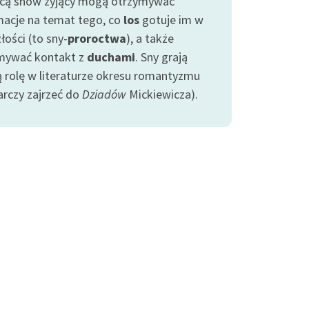
ą snów żyjący mogą otrzymywać
macje na temat tego, co
los
gotuje im w
łości (to sny-
proroctwa
), a także
mywać kontakt z
duchami
. Sny grają
ą rolę w literaturze okresu romantyzmu
arczy zajrzeć do
Dziadów
Mickiewicza).