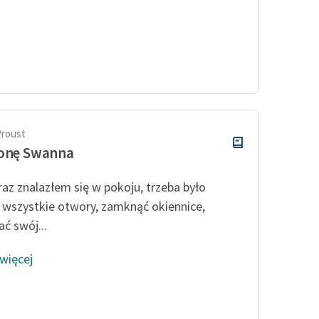
Proust
ronę Swanna
raz znalazłem się w pokoju, trzeba było
 wszystkie otwory, zamknąć okiennice,
ć swój...
 więcej