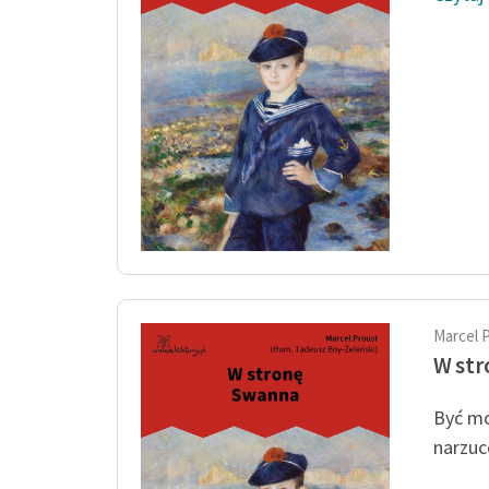
Marcel 
W st
Być mo
narzuc