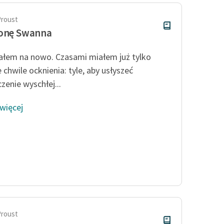
Proust
ronę Swanna
ałem na nowo. Czasami miałem już tylko
 chwile ocknienia: tyle, aby usłyszeć
zenie wyschłej...
 więcej
Proust