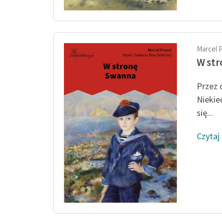
Marcel 
W st
Przez 
Niekie
się...
Czytaj