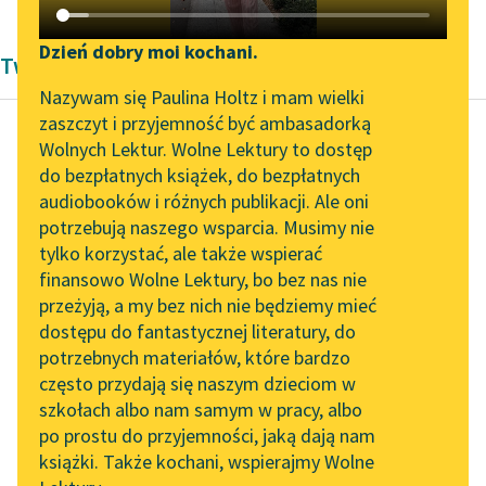
Katalog DAISY
Zgłoś brak utworu
Podkasty o książkach
Dzień dobry moi kochani.
Twórczość Modernizm Marcela Prousta
Aktualności
Narzędzia
Nazywam się Paulina Holtz i mam wielki
zaszczyt i przyjemność być ambasadorką
Zapraszamy na spotkanie
Mapa Wolnych Lektur
Wolnych Lektur. Wolne Lektury to dostęp
online z tłumaczkami
do bezpłatnych książek, do bezpłatnych
Marcel Proust
Leśmianator
literatury skandynawskiej
audiobooków i różnych publikacji. Ale oni
W stronę Swanna
potrzebują naszego wsparcia. Musimy nie
Przewodnik dla piszących i
Spotkanie z Katarzyną
tylko korzystać, ale także wspierać
czytających
I tak przez dwa lata w
Tunkiel w Oslo
finansowo Wolne Lektury, bo bez nas nie
skwarze ogrodu w
przeżyją, a my bez nich nie będziemy mieć
Wolne Lektury na 32.
Combray odczuwałem
dostępu do fantastycznej literatury, do
Pol’and’Rock Festivalu
API
za sprawą książki,
potrzebnych materiałów, które bardzo
którą...
„Kochanek Lady
OAI-PMH
często przydają się naszym dzieciom w
Chatterley” do słuchania
szkołach albo nam samym w pracy, albo
Widget Wolnych Lektur
Czytaj więcej
na Wolnych Lekturach
po prostu do przyjemności, jaką dają nam
książki. Także kochani, wspierajmy Wolne
Przypisy
Nowy audiobook –