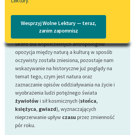
Lektury.
„Marzenie o Oriencie”
Katalog
Sophie Elkan
Katalog w formacie PDF
Blog
Wesprzyj Wolne Lektury — teraz,
zanim zapomnisz
Motyw: Natura
Skoro dla współczesnych antropologów
Lektury szkolne i klasyka
literatury do słuchania dla
opozycja między naturą a kulturą w sposób
uczennic i uczniów z
oczywisty została zniesiona, pozostaje nam
niepełnosprawnościami
wskazywanie na historyczne już poglądy na
temat tego, czym jest natura oraz
E-kolekcja lektur
zaznaczanie opisów oddziaływania na życie i
szkolnych i literatury do
wyobrażenia ludzi potężnego świata
słuchania dla uczennic i
uczniów z
żywiołów
i sił kosmicznych (
słońca
,
niepełnosprawnościami
księżyca
,
gwiazd
), wyznaczających
nieprzerwanie upływ
czasu
przez zmienność
Feministyczne inspiracje.
pór roku.
Popularyzacja
skandynawskiej literatury