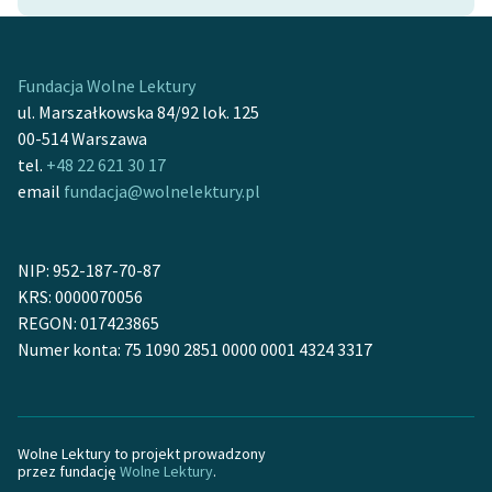
feministycznej
Ręce pełne poezji
Fundacja Wolne Lektury
Kolekcje edukacyjne
ul. Marszałkowska 84/92 lok. 125
twórców przechodzących
00-514 Warszawa
do domeny publicznej,
tel.
+48 22 621 30 17
lektur szkolnych oraz
email
fundacja@wolnelektury.pl
Starego Testamentu
Odkurzamy bohaterów
NIP: 952-187-70-87
KRS: 0000070056
Szkoła Poezji Wolnych
REGON: 017423865
Lektur
Numer konta: 75 1090 2851 0000 0001 4324 3317
O nas
Kontakt
Wolne Lektury to projekt prowadzony
O projekcie
przez fundację
Wolne Lektury
.