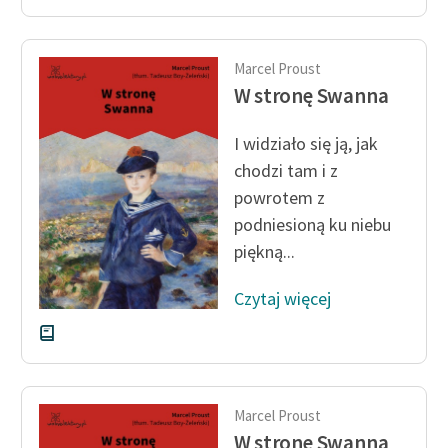
Zasady wykorzystania
Wolnych Lektur
Marcel Proust
W stronę Swanna
Logotypy
I widziało się ją, jak
Materiały promocyjne
chodzi tam i z
Polityka prywatności
powrotem z
podniesioną ku niebu
Regulamin biblioteki
piękną...
Dane fundacji i
sprawozdania finansowe
Czytaj więcej
Regulamin darowizn
Informacja o treściach
wrażliwych
Marcel Proust
Deklaracja dostępności
W stronę Swanna