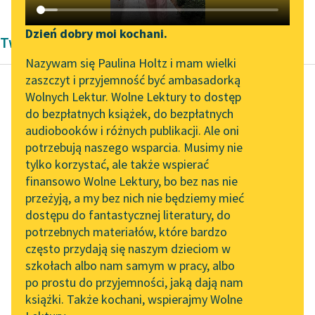
Katalog DAISY
Zgłoś brak utworu
Podkasty o książkach
Dzień dobry moi kochani.
Twórczość Marcela Prousta
Aktualności
Narzędzia
Nazywam się Paulina Holtz i mam wielki
zaszczyt i przyjemność być ambasadorką
„Prokurator Alicja Horn”
Mapa Wolnych Lektur
Wolnych Lektur. Wolne Lektury to dostęp
do słuchania
do bezpłatnych książek, do bezpłatnych
Marcel Proust
Leśmianator
audiobooków i różnych publikacji. Ale oni
Strona
Byliśmy częścią AI Impact
potrzebują naszego wsparcia. Musimy nie
Przewodnik dla piszących i
Guermantes, część
Lab
tylko korzystać, ale także wspierać
czytających
druga
finansowo Wolne Lektury, bo bez nas nie
Zapraszamy na spotkanie
przeżyją, a my bez nich nie będziemy mieć
online z tłumaczkami
Wystarczy żyć
dostępu do fantastycznej literatury, do
literatury skandynawskiej
API
całkowicie z kobietą,
potrzebnych materiałów, które bardzo
Spotkanie z Katarzyną
aby przestać widzieć
OAI-PMH
często przydają się naszym dzieciom w
Tunkiel w Oslo
cokolwiek z tego, co
szkołach albo nam samym w pracy, albo
Widget Wolnych Lektur
po prostu do przyjemności, jaką dają nam
nam ją kazało...
102. lata temu zmarł
książki. Także kochani, wspierajmy Wolne
Przypisy
Joseph Conrad