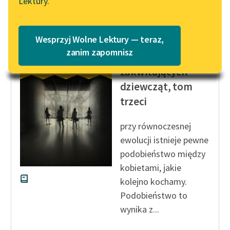
Czytaj więcej
Lektury.
Katalog
Blog
Katalog w formacie PDF
Wesprzyj Wolne Lektury — teraz,
Marcel Proust
Lektury szkolne i klasyka
zanim zapomnisz
W cieniu
literatury do słuchania dla
zakwitających
uczennic i uczniów z
dziewcząt, tom
niepełnosprawnościami
trzeci
E-kolekcja lektur
szkolnych i literatury do
przy równoczesnej
słuchania dla uczennic i
ewolucji istnieje pewne
uczniów z
podobieństwo między
niepełnosprawnościami
kobietami, jakie
Feministyczne inspiracje.
kolejno kochamy.
Popularyzacja
Podobieństwo to
skandynawskiej literatury
wynika z...
feministycznej