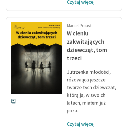
Czytaj więcej
Ręce pełne poezji
Kolekcje edukacyjne
twórców przechodzących
Marcel Proust
do domeny publicznej,
W cieniu
lektur szkolnych oraz
zakwitających
Starego Testamentu
dziewcząt, tom
Odkurzamy bohaterów
trzeci
Szkoła Poezji Wolnych
Jutrzenka młodości,
Lektur
różowiąca jeszcze
O nas
twarze tych dziewcząt,
którą ja, w swoich
Kontakt
latach, miałem już
O projekcie
poza...
Zespół
Czytaj więcej