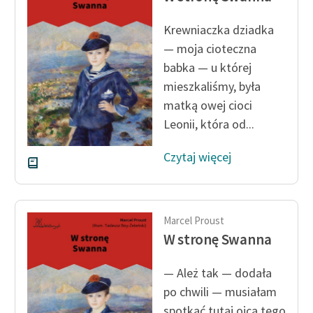
Krewniaczka dziadka
— moja cioteczna
babka — u której
mieszkaliśmy, była
matką owej cioci
Leonii, która od...
Czytaj więcej
Marcel Proust
W stronę Swanna
— Ależ tak — dodała
po chwili — musiałam
spotkać tutaj ojca tego