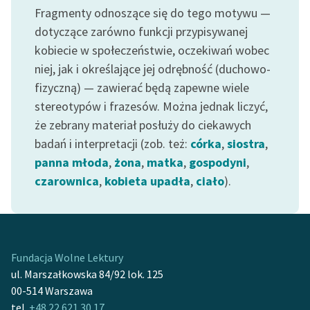
Fragmenty odnoszące się do tego motywu —
dotyczące zarówno funkcji przypisywanej
kobiecie w społeczeństwie, oczekiwań wobec
niej, jak i określające jej odrębność (duchowo-
fizyczną) — zawierać będą zapewne wiele
stereotypów i frazesów. Można jednak liczyć,
że zebrany materiał posłuży do ciekawych
badań i interpretacji (zob. też:
córka
,
siostra
,
panna młoda
,
żona
,
matka
,
gospodyni
,
czarownica
,
kobieta upadła
,
ciało
).
Fundacja Wolne Lektury
ul. Marszałkowska 84/92 lok. 125
00-514 Warszawa
tel.
+48 22 621 30 17