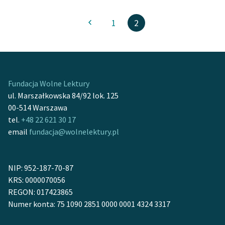
Ręce pełne poezji
1
2
Kolekcje edukacyjne
twórców przechodzących
do domeny publicznej,
lektur szkolnych oraz
Starego Testamentu
Fundacja Wolne Lektury
Odkurzamy bohaterów
ul. Marszałkowska 84/92 lok. 125
00-514 Warszawa
Szkoła Poezji Wolnych
tel.
+48 22 621 30 17
Lektur
email
fundacja@wolnelektury.pl
O nas
NIP: 952-187-70-87
Kontakt
KRS: 0000070056
O projekcie
REGON: 017423865
Numer konta: 75 1090 2851 0000 0001 4324 3317
Zespół