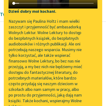
Katalog DAISY
Zgłoś brak utworu
Podkasty o książkach
Dzień dobry moi kochani.
Twórczość Marcela Prousta
Aktualności
Narzędzia
Nazywam się Paulina Holtz i mam wielki
zaszczyt i przyjemność być ambasadorką
„Prokurator Alicja Horn”
Mapa Wolnych Lektur
Wolnych Lektur. Wolne Lektury to dostęp
do słuchania
do bezpłatnych książek, do bezpłatnych
Marcel Proust
Leśmianator
audiobooków i różnych publikacji. Ale oni
W stronę Swanna
Byliśmy częścią AI Impact
potrzebują naszego wsparcia. Musimy nie
Przewodnik dla piszących i
Lab
tylko korzystać, ale także wspierać
czytających
Te nierealne, stałe,
finansowo Wolne Lektury, bo bez nas nie
Zapraszamy na spotkanie
zawsze jednakie
przeżyją, a my bez nich nie będziemy mieć
online z tłumaczkami
obrazy wypełniające mi
dostępu do fantastycznej literatury, do
literatury skandynawskiej
API
noce i dnie,
potrzebnych materiałów, które bardzo
różnicowały tę epokę
Spotkanie z Katarzyną
OAI-PMH
często przydają się naszym dzieciom w
mojego...
Tunkiel w Oslo
szkołach albo nam samym w pracy, albo
Widget Wolnych Lektur
po prostu do przyjemności, jaką dają nam
102. lata temu zmarł
Czytaj więcej
książki. Także kochani, wspierajmy Wolne
Przypisy
Joseph Conrad