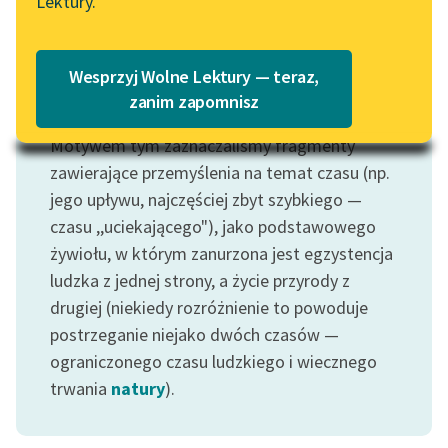
Lektury.
Katalog
Blog
Katalog w formacie PDF
Wesprzyj Wolne Lektury — teraz,
Lektury szkolne i klasyka
zanim zapomnisz
Motyw: Czas
literatury do słuchania dla
Motywem tym zaznaczaliśmy fragmenty
uczennic i uczniów z
niepełnosprawnościami
zawierające przemyślenia na temat czasu (np.
jego upływu, najczęściej zbyt szybkiego —
E-kolekcja lektur
czasu ,,uciekającego"), jako podstawowego
szkolnych i literatury do
żywiołu, w którym zanurzona jest egzystencja
słuchania dla uczennic i
ludzka z jednej strony, a życie przyrody z
uczniów z
drugiej (niekiedy rozróżnienie to powoduje
niepełnosprawnościami
postrzeganie niejako dwóch czasów —
Feministyczne inspiracje.
ograniczonego czasu ludzkiego i wiecznego
Popularyzacja
trwania
natury
).
skandynawskiej literatury
feministycznej