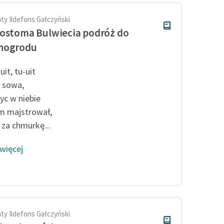
ty Ildefons Gałczyński
ostoma Bulwiecia podróż do
nogrodu
uit, tu-uit
 sowa,
życ w niebie
m majstrował,
za chmurkę...
 więcej
ty Ildefons Gałczyński