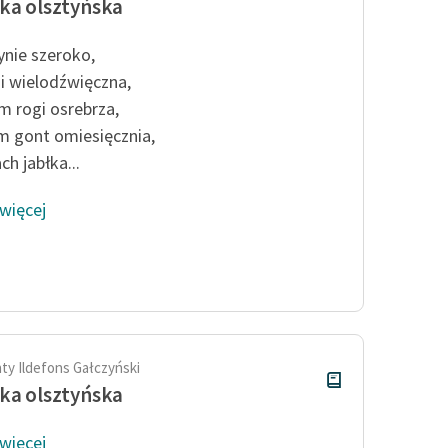
ka olsztyńska
ynie szeroko,
 i wielodźwięczna,
 rogi osrebrza,
 gont omiesięcznia,
h jabłka...
 więcej
ty Ildefons Gałczyński
ka olsztyńska
 więcej