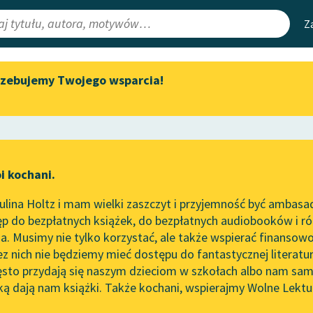
Z
rzebujemy Twojego wsparcia!
Aktualności
Narzędzia
e Lektury
„Prokurator Alicja Horn” do
Mapa Wolnych 
słuchania
irmami
Leśmianator
Byliśmy częścią AI Impact Lab
ewsletter
Przewodnik dla
i kochani.
Zapraszamy na spotkanie
czytających
online z tłumaczkami
lina Holtz i mam wielki zaszczyt i przyjemność być ambasa
literatury skandynawskiej
p do bezpłatnych książek, do bezpłatnych audiobooków i różn
API
Spotkanie z Katarzyną Tunkiel
. Musimy nie tylko korzystać, ale także wspierać finansowo
ce redakcyjne
w Oslo
OAI-PMH
ez nich nie będziemy mieć dostępu do fantastycznej literatu
ęsto przydają się naszym dzieciom w szkołach albo nam sam
102. lata temu zmarł Joseph
Widget Wolnyc
Conrad
ką dają nam książki. Także kochani, wspierajmy Wolne Lektu
oru
ons Gałczyński
✖
Liryka
✖
Przypisy
Blog