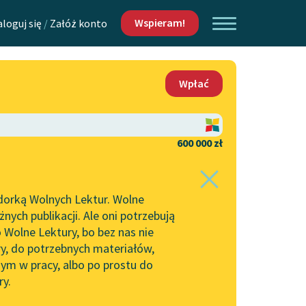
Wspieram!
aloguj się
/
Załóż konto
O nas
Wpłać
Lektur
Kontakt
O projekcie
600 000 zł
 piszących i
Zespół
dorką Wolnych Lektur. Wolne
Zasady wykorzystania
ych publikacji. Ale oni potrzebują
Wolnych Lektur
 Wolne Lektury, bo bez nas nie
Logotypy
ry, do potrzebnych materiałów,
ym w pracy, albo po prostu do
h Lektur
Materiały promocyjne
ry.
Polityka prywatności