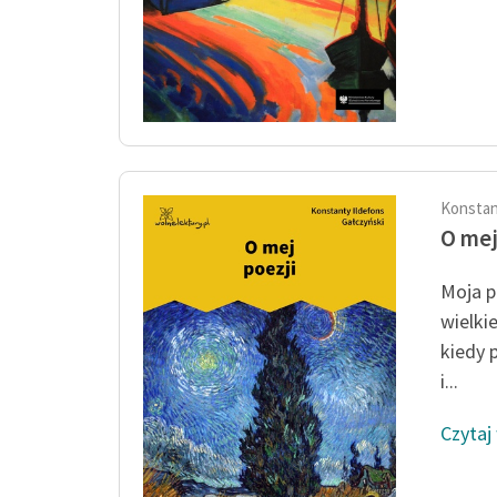
Konstan
O mej
Moja p
wielki
kiedy 
i...
Czytaj