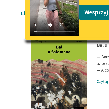
Podkasty o książkach
Wesprzyj
Liryka Konstantego Ildefonsa Gałczyńs
Konstan
Bal u
— Bard
aż prz
— A co 
Czytaj