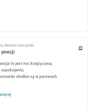
ty Ildefons Gałczyński
 poezji
oezja to jest noc księżycowa,
e uspokojenie;
poziomki słodkie są w parowach
 więcej