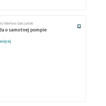
Odkurzamy bohaterów
Szkoła Poezji Wolnych Lektur
ty Ildefons Gałczyński
da o samotnej pompie
 więcej