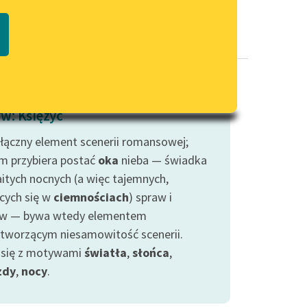
Regulamin biblioteki
macie PDF
Dane fundacji i sprawozdania
finansowe
Regulamin darowizn
Informacja o treściach
w: Księżyc
wrażliwych
łączny element scenerii romansowej;
Deklaracja dostępności
m przybiera postać
oka
nieba — świadka
itych nocnych (a więc tajemnych,
ących się w
ciemnościach
) spraw i
w — bywa wtedy elementem
tworzącym niesamowitość scenerii.
 się z motywami
światła
,
słońca
,
zdy
,
nocy
.