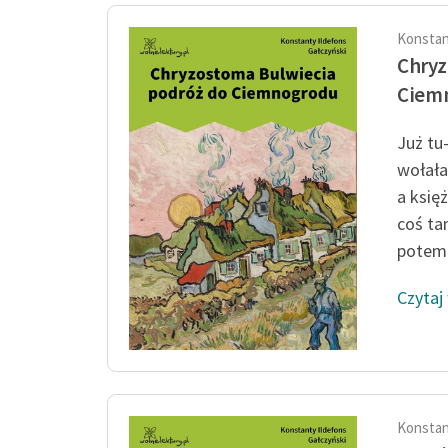
Konstan
Chryz
Ciem
Już tu-
wołała
a księ
coś ta
potem 
Czytaj
Konstan