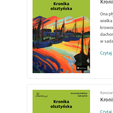
Kroni
Ona pł
wielka
krowom
dachom
w sadac
Czytaj
Konstan
Kroni
Czytaj