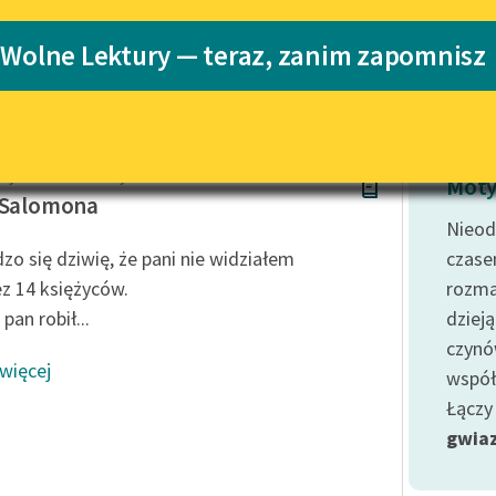
Katalog
 Wolne Lektury — teraz, zanim zapomnisz
kiego
Katalog w for
Lektury szkolne i klasyka
literatury do słuchania dla
uczennic i uczniów z
niepełnosprawnościami
ty Ildefons Gałczyński
E-kolekcja lektur szkolnych i
Moty
literatury do słuchania dla
 Salomona
uczennic i uczniów z
Nieod
niepełnosprawnościami
zo się dziwię, że pani nie widziałem
czase
Feministyczne inspiracje.
ez 14 księżyców.
rozma
Popularyzacja skandynawskiej
pan robił...
dziej
literatury feministycznej
czynó
 więcej
Ręce pełne poezji
współ
Łączy
Kolekcje edukacyjne twórców
przechodzących do domeny
gwia
publicznej, lektur szkolnych
oraz Starego Testamentu