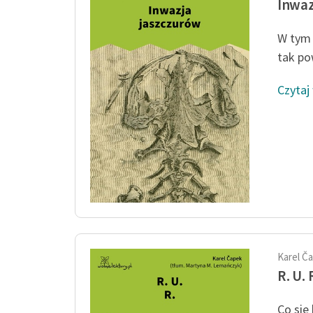
Inwaz
W tym 
tak pow
Czytaj
Karel Č
R. U. 
Co się