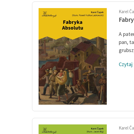
Karel Č
Fabry
A pate
pan, t
grubszy
Czytaj
Karel Č