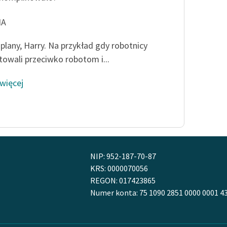
NA
plany, Harry. Na przykład gdy robotnicy
towali przeciwko robotom i...
 więcej
NIP: 952-187-70-87
KRS: 0000070056
REGON: 017423865
Numer konta: 75 1090 2851 0000 0001 4