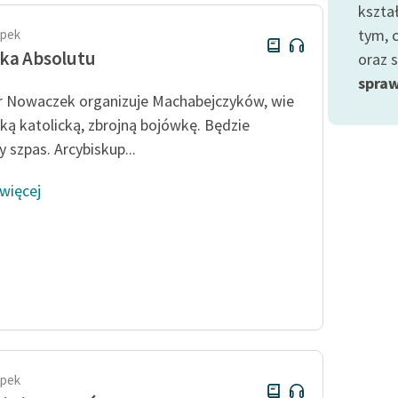
kszta
tym, 
apek
ka Absolutu
oraz 
spraw
r Nowaczek organizuje Machabejczyków, wie
aką katolicką, zbrojną bojówkę. Będzie
 szpas. Arcybiskup...
 więcej
apek