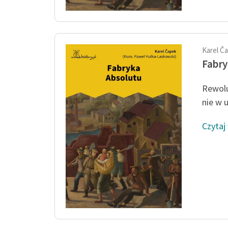
Karel Č
Fabry
Rewolu
nie w 
Czytaj