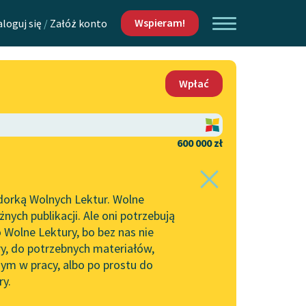
Wspieram!
aloguj się
/
Załóż konto
O nas
Wpłać
Lektur
Kontakt
O projekcie
600 000 zł
 piszących i
Zespół
dorką Wolnych Lektur. Wolne
Zasady wykorzystania
ych publikacji. Ale oni potrzebują
Wolnych Lektur
 Wolne Lektury, bo bez nas nie
Logotypy
ry, do potrzebnych materiałów,
ym w pracy, albo po prostu do
h Lektur
Materiały promocyjne
ry.
Polityka prywatności