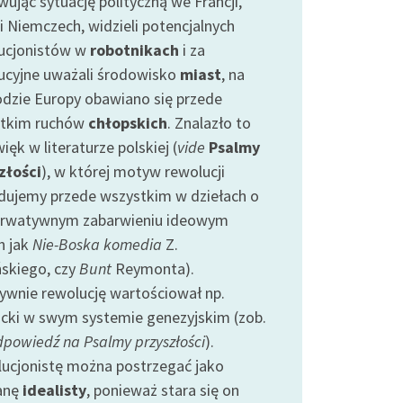
ując sytuację polityczną we Francji,
 i Niemczech, widzieli potencjalnych
ucjonistów w
robotnikach
i za
ucyjne uważali środowisko
miast
, na
dzie Europy obawiano się przede
tkim ruchów
chłopskich
. Znalazło to
ęk w literaturze polskiej (
vide
Psalmy
złości
), w której motyw rewolucji
dujemy przede wszystkim w dziełach o
rwatywnym zabarwieniu ideowym
h jak
Nie-Boska komedia
Z.
ńskiego, czy
Bunt
Reymonta).
ywnie rewolucję wartościował np.
cki w swym systemie genezyjskim (zob.
powiedź na Psalmy przyszłości
).
ucjonistę można postrzegać jako
anę
idealisty
, ponieważ stara się on