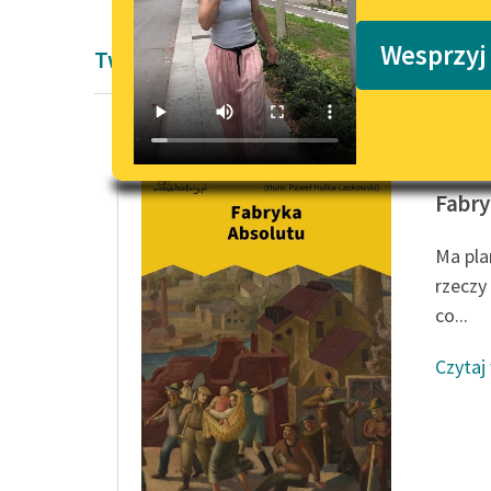
Podkasty o książkach
Wesprzyj
Twórczość Karel Čapek
Karel Č
Fabry
Ma pla
rzeczy
co...
Czytaj