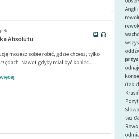
obserw
Odkurzamy bohaterów
Anglii
Szkoła Poezji Wolnych Lektur
rewol
rewol
apek
wscho
ka Absolutu
wszys
oddźwi
cję możesz sobie robić, gdzie chcesz, tylko
przys
urzędach. Nawet gdyby miał być koniec...
odnaj
konse
 więcej
(takic
Krasi
Pozyt
Słowa
też
Od
Rewol
odmi