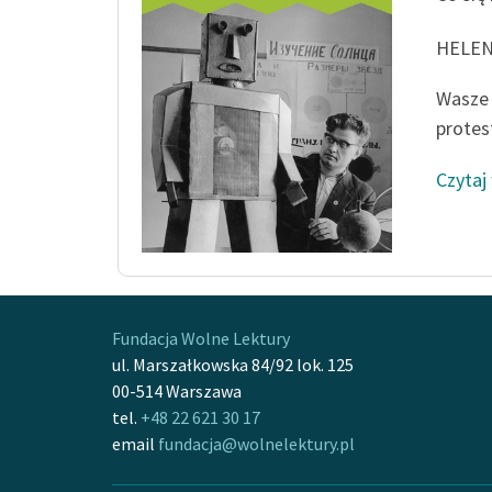
HELE
Wasze 
protes
Czytaj
Fundacja Wolne Lektury
ul. Marszałkowska 84/92 lok. 125
00-514 Warszawa
tel.
+48 22 621 30 17
email
fundacja@wolnelektury.pl