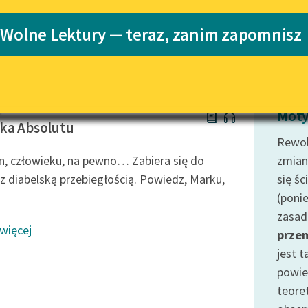
Katalog
 Wolne Lektury — teraz, zanim zapomnisz
Katalog w for
Lektury szkolne i klasyka
literatury do słuchania dla
uczennic i uczniów z
niepełnosprawnościami
apek
E-kolekcja lektur szkolnych i
Moty
literatury do słuchania dla
ka Absolutu
uczennic i uczniów z
Rewol
niepełnosprawnościami
n, człowieku, na pewno… Zabiera się do
zmian
Feministyczne inspiracje.
 z diabelską przebiegłością. Powiedz, Marku,
się śc
Popularyzacja skandynawskiej
(poni
literatury feministycznej
zasad
 więcej
Ręce pełne poezji
prze
jest 
Kolekcje edukacyjne twórców
przechodzących do domeny
powie
publicznej, lektur szkolnych
teoret
oraz Starego Testamentu