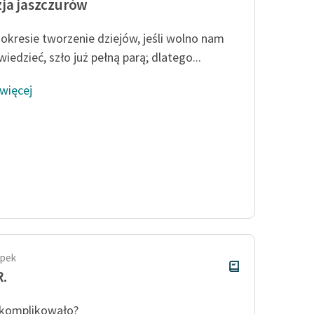
ja jaszczurów
okresie tworzenie dziejów, jeśli wolno nam
iedzieć, szło już pełną parą; dlatego...
 więcej
apek
R.
 komplikowało?