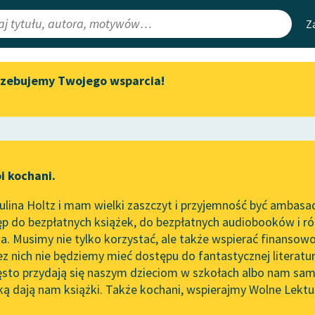
Z
rzebujemy Twojego wsparcia!
Aktualności
Narzędzia
e Lektury
„Prokurator Alicja Horn” do
Mapa Wolnych 
słuchania
irmami
Leśmianator
Byliśmy częścią AI Impact Lab
ewsletter
Przewodnik dla
i kochani.
Zapraszamy na spotkanie
czytających
cja
online z tłumaczkami
lina Holtz i mam wielki zaszczyt i przyjemność być ambasa
literatury skandynawskiej
p do bezpłatnych książek, do bezpłatnych audiobooków i różn
API
Spotkanie z Katarzyną Tunkiel
. Musimy nie tylko korzystać, ale także wspierać finansowo
ce redakcyjne
w Oslo
OAI-PMH
ez nich nie będziemy mieć dostępu do fantastycznej literatu
ęsto przydają się naszym dzieciom w szkołach albo nam sam
102. lata temu zmarł Joseph
Widget Wolnyc
Conrad
ką dają nam książki. Także kochani, wspierajmy Wolne Lektu
oru
Karel Čapek
✖
Przypisy
Blog