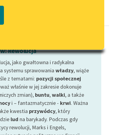
Regulamin biblioteki
macie PDF
Dane fundacji i sprawozdania
finansowe
Regulamin darowizn
Informacja o treściach
w: Rewolucja
wrażliwych
ucja, jako gwałtowna i radykalna
Deklaracja dostępności
a systemu sprawowania
władzy
, wiąże
iśle z tematami:
pozycji społecznej
eważ właśnie w jej zakresie dokonuje
niczych zmian),
buntu
,
walki
, a także
mocy
i – fantazmatycznie -
krwi
. Ważna
także kwestia
przywódcy
, który
dzie
lud
na barykady. Podczas gdy
ycy rewolucji, Marks i Engels,