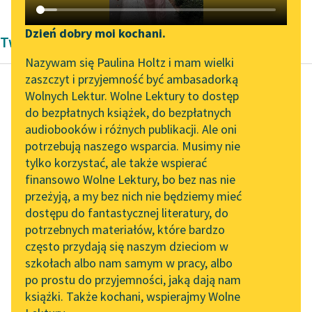
Katalog DAISY
Zgłoś brak utworu
Podkasty o książkach
Dzień dobry moi kochani.
Twórczość Karel Čapek
Aktualności
Narzędzia
Nazywam się Paulina Holtz i mam wielki
zaszczyt i przyjemność być ambasadorką
„Prokurator Alicja Horn”
Mapa Wolnych Lektur
Wolnych Lektur. Wolne Lektury to dostęp
do słuchania
do bezpłatnych książek, do bezpłatnych
Karel Čapek
Leśmianator
audiobooków i różnych publikacji. Ale oni
Hordubal
Byliśmy częścią AI Impact
potrzebują naszego wsparcia. Musimy nie
Przewodnik dla piszących i
Lab
tylko korzystać, ale także wspierać
czytających
Juraj Hordubal siada
finansowo Wolne Lektury, bo bez nas nie
Zapraszamy na spotkanie
na czele stołu, składa
przeżyją, a my bez nich nie będziemy mieć
online z tłumaczkami
ręce i zmawia
dostępu do fantastycznej literatury, do
literatury skandynawskiej
API
modlitwę. Tak trzeba
potrzebnych materiałów, które bardzo
teraz robić...
Spotkanie z Katarzyną
OAI-PMH
często przydają się naszym dzieciom w
Tunkiel w Oslo
szkołach albo nam samym w pracy, albo
Widget Wolnych Lektur
Czytaj więcej
po prostu do przyjemności, jaką dają nam
102. lata temu zmarł
książki. Także kochani, wspierajmy Wolne
Przypisy
Joseph Conrad