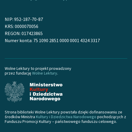
Zasady wykorzystania
NIP: 952-187-70-87
Wolnych Lektur
KRS: 0000070056
Logotypy
REGON: 017423865
Numer konta: 75 1090 2851 0000 0001 4324 3317
Materiały promocyjne
Polityka prywatności
Regulamin biblioteki
Wolne Lektury to projekt prowadzony
przez fundację
Wolne Lektury
.
Dane fundacji i
sprawozdania finansowe
Regulamin darowizn
Informacja o treściach
Strona biblioteki Wolne Lektury powstała dzięki dofinansowaniu ze
wrażliwych
środków Ministra
Kultury i Dziedzictwa Narodowego
pochodzących z
Funduszu Promocji Kultury – państwowego funduszu celowego.
Deklaracja dostępności