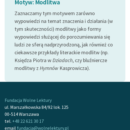
Motyw: Modlitwa
Ręce pełne poezji
Zaznaczamy tym motywem zarówno
Kolekcje edukacyjne
wypowiedzi na temat znaczenia i działania (w
twórców przechodzących
tym skuteczności) modlitwy jako formy
do domeny publicznej,
lektur szkolnych oraz
wypowiedzi służącej do porozumiewania się
Starego Testamentu
ludzi ze sferą nadprzyrodzoną, jak również co
ciekawsze przykłady literackie modlitw (np.
Odkurzamy bohaterów
Księdza Piotra w
Dziadach
, czy bluźniercze
Szkoła Poezji Wolnych
modlitwy z
Hymnów
Kasprowicza).
Lektur
O nas
Kontakt
Fundacja Wolne Lektury
ul. Marszałkowska 84/92 lok. 125
O projekcie
00-514 Warszawa
Zespół
tel.
+48 22 621 30 17
email
fundacja@wolnelektury.pl