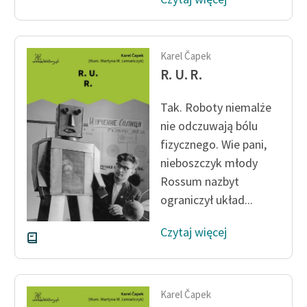
Ręce pełne poezji
Kolekcje edukacyjne
twórców przechodzących
Karel Čapek
do domeny publicznej,
R. U. R.
lektur szkolnych oraz
Starego Testamentu
Tak. Roboty niemalże
nie odczuwają bólu
Odkurzamy bohaterów
fizycznego. Wie pani,
Szkoła Poezji Wolnych
nieboszczyk młody
Lektur
Rossum nazbyt
O nas
ograniczył układ...
Kontakt
Czytaj więcej
O projekcie
Zespół
Karel Čapek