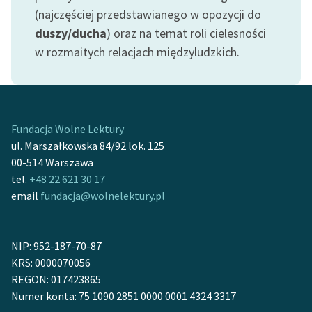
(najczęściej przedstawianego w opozycji do
duszy/ducha
) oraz na temat roli cielesności
w rozmaitych relacjach międzyludzkich.
Fundacja Wolne Lektury
ul. Marszałkowska 84/92 lok. 125
00-514 Warszawa
tel.
+48 22 621 30 17
email
fundacja@wolnelektury.pl
NIP: 952-187-70-87
KRS: 0000070056
REGON: 017423865
Numer konta: 75 1090 2851 0000 0001 4324 3317