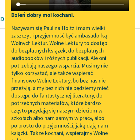
Katalog DAISY
Zgłoś brak utworu
Podkasty o książkach
Dzień dobry moi kochani.
Dramat współczesny Karel Čapek
Aktualności
Narzędzia
Nazywam się Paulina Holtz i mam wielki
zaszczyt i przyjemność być ambasadorką
„Prokurator Alicja Horn”
Mapa Wolnych Lektur
Wolnych Lektur. Wolne Lektury to dostęp
do słuchania
do bezpłatnych książek, do bezpłatnych
Karel Čapek
Leśmianator
audiobooków i różnych publikacji. Ale oni
R. U. R.
Byliśmy częścią AI Impact
potrzebują naszego wsparcia. Musimy nie
Przewodnik dla piszących i
Lab
tylko korzystać, ale także wspierać
czytających
Był strasznym
finansowo Wolne Lektury, bo bez nas nie
Zapraszamy na spotkanie
materialistą i to go
przeżyją, a my bez nich nie będziemy mieć
online z tłumaczkami
motywowało. Pragnął
dostępu do fantastycznej literatury, do
literatury skandynawskiej
API
przede wszystkim
potrzebnych materiałów, które bardzo
dostarczyć dowód, że
Spotkanie z Katarzyną
OAI-PMH
często przydają się naszym dzieciom w
żaden Bóg...
Tunkiel w Oslo
szkołach albo nam samym w pracy, albo
Widget Wolnych Lektur
po prostu do przyjemności, jaką dają nam
102. lata temu zmarł
Czytaj więcej
książki. Także kochani, wspierajmy Wolne
Przypisy
Joseph Conrad