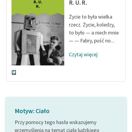
R. U. R.
Zasady wykorzystania
Życie to była wielka
Wolnych Lektur
rzecz. Życie, koledzy,
Logotypy
to było — a niech mnie
— — Fabry, puść no...
Materiały promocyjne
Czytaj więcej
Polityka prywatności
Regulamin biblioteki
Dane fundacji i
sprawozdania finansowe
Regulamin darowizn
Informacja o treściach
Motyw: Ciało
wrażliwych
Przy pomocy tego hasła wskazujemy
Deklaracja dostępności
przemyślenia na temat ciała ludzkiego