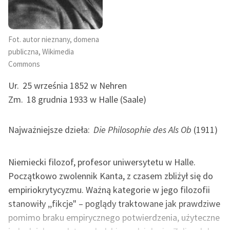
Ręce pełne poezji
Kolekcje edukacyjne
twórców przechodzących
Fot. autor nieznany, domena
do domeny publicznej,
publiczna, Wikimedia
lektur szkolnych oraz
Commons
Starego Testamentu
Ur.
25 września 1852 w Nehren
Odkurzamy bohaterów
Zm.
18 grudnia 1933 w Halle (Saale)
Szkoła Poezji Wolnych
Lektur
Najważniejsze dzieła:
Die Philosophie des Als Ob
(1911)
O nas
Niemiecki filozof, profesor uniwersytetu w Halle.
Kontakt
Początkowo zwolennik Kanta, z czasem zbliżył się do
empiriokrytycyzmu. Ważną kategorie w jego filozofii
O projekcie
stanowiły ,,fikcje" – poglądy traktowane jak prawdziwe
Zespół
pomimo braku empirycznego potwierdzenia, użyteczne