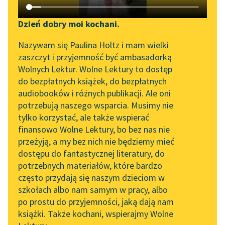
Katalog DAISY
Sortuj:
Zgłoś brak utworu
Podkasty o książkach
Dzień dobry moi kochani.
Aktualności
prace naukowe Jana Vaihingera
Narzędzia
Nazywam się Paulina Holtz i mam wielki
zaszczyt i przyjemność być ambasadorką
„Prokurator Alicja Horn”
Mapa Wolnych Lektur
Wolnych Lektur. Wolne Lektury to dostęp
do słuchania
do bezpłatnych książek, do bezpłatnych
Leśmianator
audiobooków i różnych publikacji. Ale oni
Byliśmy częścią AI Impact
potrzebują naszego wsparcia. Musimy nie
Przewodnik dla piszących i
Lab
tylko korzystać, ale także wspierać
czytających
finansowo Wolne Lektury, bo bez nas nie
Zapraszamy na spotkanie
przeżyją, a my bez nich nie będziemy mieć
online z tłumaczkami
dostępu do fantastycznej literatury, do
literatury skandynawskiej
API
potrzebnych materiałów, które bardzo
Spotkanie z Katarzyną
OAI-PMH
często przydają się naszym dzieciom w
Tunkiel w Oslo
szkołach albo nam samym w pracy, albo
Widget Wolnych Lektur
po prostu do przyjemności, jaką dają nam
102. lata temu zmarł
książki. Także kochani, wspierajmy Wolne
Przypisy
Joseph Conrad