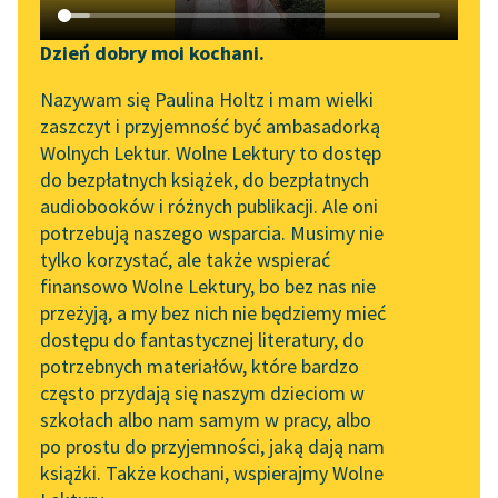
Katalog DAISY
Sortuj:
Zgłoś brak utworu
Podkasty o książkach
Dzień dobry moi kochani.
Aktualności
prace naukowe Modernizm Jana Vaihingera
Narzędzia
Nazywam się Paulina Holtz i mam wielki
zaszczyt i przyjemność być ambasadorką
„Prokurator Alicja Horn”
Mapa Wolnych Lektur
Wolnych Lektur. Wolne Lektury to dostęp
do słuchania
do bezpłatnych książek, do bezpłatnych
Leśmianator
audiobooków i różnych publikacji. Ale oni
Byliśmy częścią AI Impact
potrzebują naszego wsparcia. Musimy nie
Przewodnik dla piszących i
Lab
tylko korzystać, ale także wspierać
czytających
finansowo Wolne Lektury, bo bez nas nie
Zapraszamy na spotkanie
przeżyją, a my bez nich nie będziemy mieć
online z tłumaczkami
dostępu do fantastycznej literatury, do
literatury skandynawskiej
API
potrzebnych materiałów, które bardzo
Spotkanie z Katarzyną
OAI-PMH
często przydają się naszym dzieciom w
Tunkiel w Oslo
szkołach albo nam samym w pracy, albo
Widget Wolnych Lektur
po prostu do przyjemności, jaką dają nam
102. lata temu zmarł
książki. Także kochani, wspierajmy Wolne
Przypisy
Joseph Conrad