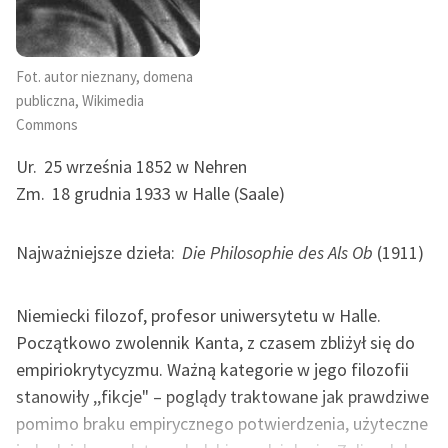
Ręce pełne poezji
Kolekcje edukacyjne
twórców przechodzących
Fot. autor nieznany, domena
do domeny publicznej,
publiczna, Wikimedia
lektur szkolnych oraz
Commons
Starego Testamentu
Ur.
25 września 1852 w Nehren
Odkurzamy bohaterów
Zm.
18 grudnia 1933 w Halle (Saale)
Szkoła Poezji Wolnych
Lektur
Najważniejsze dzieła:
Die Philosophie des Als Ob
(1911)
O nas
Niemiecki filozof, profesor uniwersytetu w Halle.
Kontakt
Początkowo zwolennik Kanta, z czasem zbliżył się do
empiriokrytycyzmu. Ważną kategorie w jego filozofii
O projekcie
stanowiły ,,fikcje" – poglądy traktowane jak prawdziwe
Zespół
pomimo braku empirycznego potwierdzenia, użyteczne