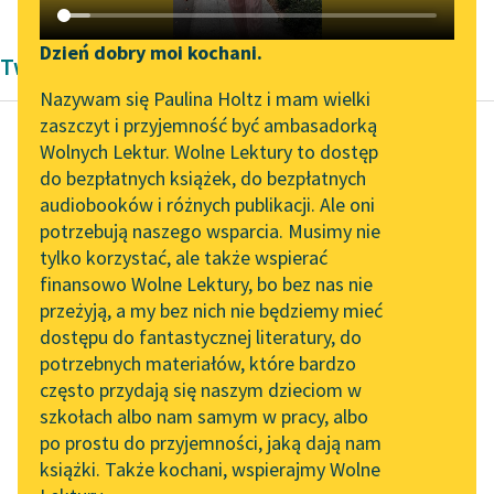
Katalog DAISY
Zgłoś brak utworu
Podkasty o książkach
Dzień dobry moi kochani.
Twórczość Jana Vaihingera
Aktualności
Narzędzia
Nazywam się Paulina Holtz i mam wielki
zaszczyt i przyjemność być ambasadorką
Spotkanie z Katarzyną
Mapa Wolnych Lektur
Wolnych Lektur. Wolne Lektury to dostęp
Tunkiel w Oslo
do bezpłatnych książek, do bezpłatnych
Jan Vaihinger
Leśmianator
audiobooków i różnych publikacji. Ale oni
Filozofia
Wolne Lektury na 32.
potrzebują naszego wsparcia. Musimy nie
Przewodnik dla piszących i
Nietzschego
Pol’and’Rock Festivalu
tylko korzystać, ale także wspierać
czytających
finansowo Wolne Lektury, bo bez nas nie
„Kochanek Lady
Z ową pierwszą
przeżyją, a my bez nich nie będziemy mieć
Chatterley” do słuchania
tendencją
dostępu do fantastycznej literatury, do
na Wolnych Lekturach
API
antymoralistyczną
potrzebnych materiałów, które bardzo
spokrewnionym, lecz
Nowy audiobook –
OAI-PMH
często przydają się naszym dzieciom w
„Marzenie o Oriencie”
wcale nie identycznym
szkołach albo nam samym w pracy, albo
Widget Wolnych Lektur
Sophie Elkan
jest u Nietzschego to,
po prostu do przyjemności, jaką dają nam
książki. Także kochani, wspierajmy Wolne
co...
Przypisy
Kolekcja Nadwyraz.com x