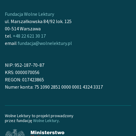
feministycznej
Fundacja Wolne Lektury
Ręce pełne poezji
ul. Marszałkowska 84/92 lok. 125
00-514 Warszawa
Kolekcje edukacyjne
tel.
+48 22 621 30 17
twórców przechodzących
email
fundacja@wolnelektury.pl
do domeny publicznej,
lektur szkolnych oraz
Starego Testamentu
NIP: 952-187-70-87
Odkurzamy bohaterów
KRS: 0000070056
REGON: 017423865
Szkoła Poezji Wolnych
Numer konta: 75 1090 2851 0000 0001 4324 3317
Lektur
O nas
Wolne Lektury to projekt prowadzony
Kontakt
przez fundację
Wolne Lektury
.
O projekcie