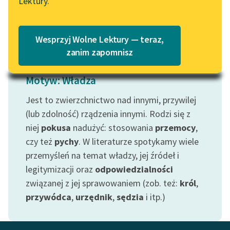
Lektury.
Wolne Lektury – idealna na
Katalog
Czytaj więcej
lato
Katalog w formacie PDF
Blog
Wesprzyj Wolne Lektury — teraz,
zanim zapomnisz
Lektury szkolne i klasyka
Motyw: Władza
literatury do słuchania dla
Jest to zwierzchnictwo nad innymi, przywilej
uczennic i uczniów z
niepełnosprawnościami
(lub zdolność) rządzenia innymi. Rodzi się z
niej
pokusa
nadużyć: stosowania
przemocy
,
E-kolekcja lektur
czy też
pychy
. W literaturze spotykamy wiele
szkolnych i literatury do
przemyśleń na temat władzy, jej źródeł i
słuchania dla uczennic i
legitymizacji oraz
odpowiedzialności
uczniów z
niepełnosprawnościami
związanej z jej sprawowaniem (zob. też:
król
,
przywódca
,
urzędnik
,
sędzia
i itp.)
Feministyczne inspiracje.
Popularyzacja
skandynawskiej literatury