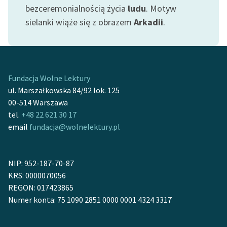
Ręce pełne poezji
bezceremonialnością życia
ludu
. Motyw
sielanki wiąże się z obrazem
Arkadii
.
Kolekcje edukacyjne
twórców przechodzących
do domeny publicznej,
lektur szkolnych oraz
Starego Testamentu
Fundacja Wolne Lektury
ul. Marszałkowska 84/92 lok. 125
Odkurzamy bohaterów
00-514 Warszawa
tel.
+48 22 621 30 17
Szkoła Poezji Wolnych
email
fundacja@wolnelektury.pl
Lektur
O nas
NIP: 952-187-70-87
Kontakt
KRS: 0000070056
REGON: 017423865
O projekcie
Numer konta: 75 1090 2851 0000 0001 4324 3317
Zespół