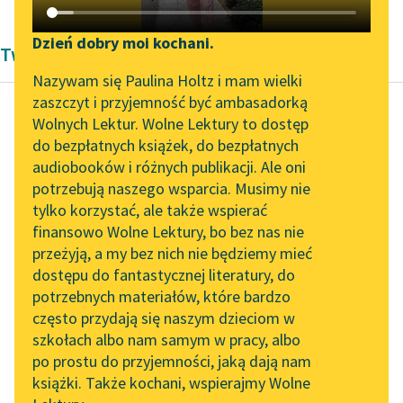
Katalog DAISY
Zgłoś brak utworu
Podkasty o książkach
Dzień dobry moi kochani.
Twórczość Jan Kochanowski
Aktualności
Narzędzia
Nazywam się Paulina Holtz i mam wielki
zaszczyt i przyjemność być ambasadorką
„Prokurator Alicja Horn”
Mapa Wolnych Lektur
Wolnych Lektur. Wolne Lektury to dostęp
do słuchania
do bezpłatnych książek, do bezpłatnych
Jan Kochanowski
Leśmianator
audiobooków i różnych publikacji. Ale oni
Pieśń świętojańska
Byliśmy częścią AI Impact
potrzebują naszego wsparcia. Musimy nie
Przewodnik dla piszących i
o Sobótce
Lab
tylko korzystać, ale także wspierać
czytających
finansowo Wolne Lektury, bo bez nas nie
Zapraszamy na spotkanie
Wsi spokojna, wsi
przeżyją, a my bez nich nie będziemy mieć
online z tłumaczkami
wesoła,
dostępu do fantastycznej literatury, do
literatury skandynawskiej
API
Który głos twej chwale
potrzebnych materiałów, które bardzo
zdoła?
Spotkanie z Katarzyną
OAI-PMH
często przydają się naszym dzieciom w
Tunkiel w Oslo
Kto twe wczasy, kto
szkołach albo nam samym w pracy, albo
Widget Wolnych Lektur
pożytki
po prostu do przyjemności, jaką dają nam
102. lata temu zmarł
książki. Także kochani, wspierajmy Wolne
Może...
Przypisy
Joseph Conrad