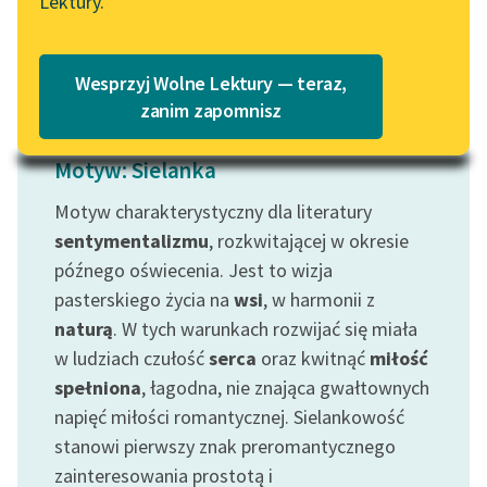
Lektury.
Katalog
Czytaj więcej
Blog
Katalog w formacie PDF
Wesprzyj Wolne Lektury — teraz,
Lektury szkolne i klasyka
zanim zapomnisz
literatury do słuchania dla
uczennic i uczniów z
Motyw: Sielanka
niepełnosprawnościami
Motyw charakterystyczny dla literatury
E-kolekcja lektur
sentymentalizmu
, rozkwitającej w okresie
szkolnych i literatury do
późnego oświecenia. Jest to wizja
słuchania dla uczennic i
pasterskiego życia na
wsi
, w harmonii z
uczniów z
naturą
. W tych warunkach rozwijać się miała
niepełnosprawnościami
w ludziach czułość
serca
oraz kwitnąć
miłość
Feministyczne inspiracje.
spełniona
, łagodna, nie znająca gwałtownych
Popularyzacja
napięć miłości romantycznej. Sielankowość
skandynawskiej literatury
stanowi pierwszy znak preromantycznego
feministycznej
zainteresowania prostotą i