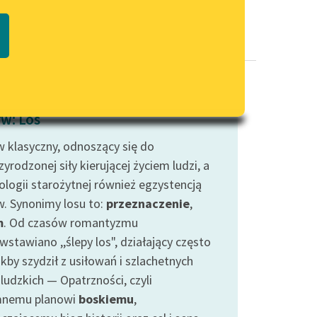
Regulamin biblioteki
macie PDF
Dane fundacji i sprawozdania
finansowe
Regulamin darowizn
Informacja o treściach
w: Los
wrażliwych
 klasyczny, odnoszący się do
Deklaracja dostępności
yrodzonej siły kierującej życiem ludzi, a
ologii starożytnej również egzystencją
. Synonimy losu to:
przeznaczenie
,
m
. Od czasów romantyzmu
wstawiano ,,ślepy los", działający często
akby szydził z usiłowań i szlachetnych
ludzkich — Opatrzności, czyli
mnemu planowi
boskiemu
,