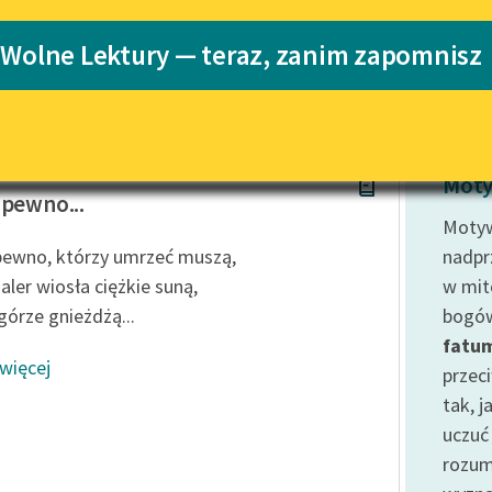
Katalog
 Wolne Lektury — teraz, zanim zapomnisz
Katalog w for
Lektury szkolne i klasyka
literatury do słuchania dla
uczennic i uczniów z
niepełnosprawnościami
n Hofmannsthal
E-kolekcja lektur szkolnych i
Moty
literatury do słuchania dla
 pewno...
uczennic i uczniów z
Motyw
niepełnosprawnościami
pewno, którzy umrzeć muszą,
nadprz
Feministyczne inspiracje.
aler wiosła ciężkie suną,
w mit
Popularyzacja skandynawskiej
górze gnieżdżą...
bogów
literatury feministycznej
fatu
 więcej
Ręce pełne poezji
przeci
tak, j
Kolekcje edukacyjne twórców
przechodzących do domeny
uczuć 
publicznej, lektur szkolnych
rozu
oraz Starego Testamentu