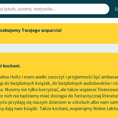
Z
rzebujemy Twojego wsparcia!
Aktualności
Narzędzia
e Lektury
„Prokurator Alicja Horn” do
Mapa Wolnych 
słuchania
irmami
Leśmianator
Byliśmy częścią AI Impact Lab
ewsletter
Przewodnik dla
i kochani.
Zapraszamy na spotkanie
czytających
online z tłumaczkami
lina Holtz i mam wielki zaszczyt i przyjemność być ambasa
literatury skandynawskiej
p do bezpłatnych książek, do bezpłatnych audiobooków i różn
API
Spotkanie z Katarzyną Tunkiel
. Musimy nie tylko korzystać, ale także wspierać finansowo
ce redakcyjne
w Oslo
OAI-PMH
ez nich nie będziemy mieć dostępu do fantastycznej literatu
ęsto przydają się naszym dzieciom w szkołach albo nam sam
102. lata temu zmarł Joseph
Widget Wolnyc
Conrad
ką dają nam książki. Także kochani, wspierajmy Wolne Lektu
oru
Hugo von Hofmannsthal
✖
Przypisy
Blog