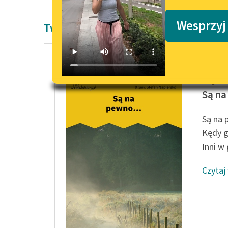
Podkasty o książkach
Wesprzyj
Twórczość Hugo von Hofmannsthala
Hugo vo
Są na
Są na 
Kędy g
Inni w 
Czytaj