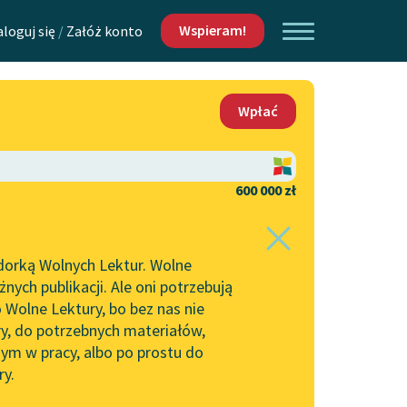
Wspieram!
aloguj się
/
Załóż konto
O nas
Wpłać
Lektur
Kontakt
O projekcie
600 000 zł
 piszących i
Zespół
dorką Wolnych Lektur. Wolne
Zasady wykorzystania
ych publikacji. Ale oni potrzebują
Wolnych Lektur
 Wolne Lektury, bo bez nas nie
Logotypy
ry, do potrzebnych materiałów,
ym w pracy, albo po prostu do
h Lektur
Materiały promocyjne
ry.
Polityka prywatności