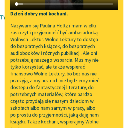
Katalog DAISY
Zgłoś brak utworu
Podkasty o książkach
Dzień dobry moi kochani.
Twórczość Henryka Sienkiewicza
Aktualności
Narzędzia
Nazywam się Paulina Holtz i mam wielki
zaszczyt i przyjemność być ambasadorką
„Prokurator Alicja Horn”
Mapa Wolnych Lektur
Wolnych Lektur. Wolne Lektury to dostęp
do słuchania
do bezpłatnych książek, do bezpłatnych
Henryk Sienkiewicz
Leśmianator
audiobooków i różnych publikacji. Ale oni
Potop, tom trzeci
Byliśmy częścią AI Impact
potrzebują naszego wsparcia. Musimy nie
Przewodnik dla piszących i
Lab
tylko korzystać, ale także wspierać
czytających
— Nie tylkom tamtej
finansowo Wolne Lektury, bo bez nas nie
Zapraszamy na spotkanie
nie odzyskał, ale
przeżyją, a my bez nich nie będziemy mieć
online z tłumaczkami
jeszcze i drugą
dostępu do fantastycznej literatury, do
literatury skandynawskiej
API
Bogusław mi porwał.
potrzebnych materiałów, które bardzo
Spotkanie z Katarzyną
OAI-PMH
często przydają się naszym dzieciom w
— Czysty Turek! jak...
Tunkiel w Oslo
szkołach albo nam samym w pracy, albo
Widget Wolnych Lektur
po prostu do przyjemności, jaką dają nam
Czytaj więcej
102. lata temu zmarł
książki. Także kochani, wspierajmy Wolne
Przypisy
Joseph Conrad