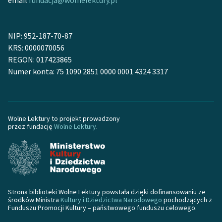
Zasady wykorzystania
Wolnych Lektur
NIP: 952-187-70-87
KRS: 0000070056
Logotypy
REGON: 017423865
Numer konta: 75 1090 2851 0000 0001 4324 3317
Materiały promocyjne
Polityka prywatności
Regulamin biblioteki
Wolne Lektury to projekt prowadzony
przez fundację
Wolne Lektury
.
Dane fundacji i
sprawozdania finansowe
Regulamin darowizn
Informacja o treściach
Strona biblioteki Wolne Lektury powstała dzięki dofinansowaniu ze
wrażliwych
środków Ministra
Kultury i Dziedzictwa Narodowego
pochodzących z
Funduszu Promocji Kultury – państwowego funduszu celowego.
Deklaracja dostępności