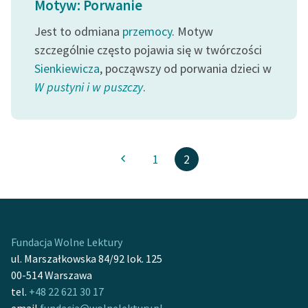
Motyw: Porwanie
Ręce pełne poezji
Jest to odmiana
przemocy
. Motyw
Kolekcje edukacyjne
szczególnie często pojawia się w twórczości
twórców przechodzących
Sienkiewicza
, począwszy od porwania dzieci w
do domeny publicznej,
lektur szkolnych oraz
W pustyni i w puszczy
.
Starego Testamentu
Odkurzamy bohaterów
Szkoła Poezji Wolnych
1
2
Lektur
O nas
Kontakt
Fundacja Wolne Lektury
ul. Marszałkowska 84/92 lok. 125
O projekcie
00-514 Warszawa
Zespół
tel.
+48 22 621 30 17
email
fundacja@wolnelektury.pl