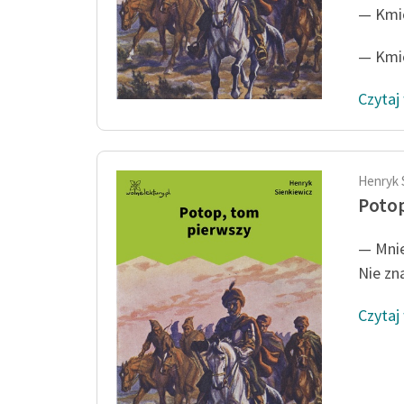
— Kmic
— Kmic
Czytaj
Henryk 
Potop
— Mnie
Nie zn
Czytaj