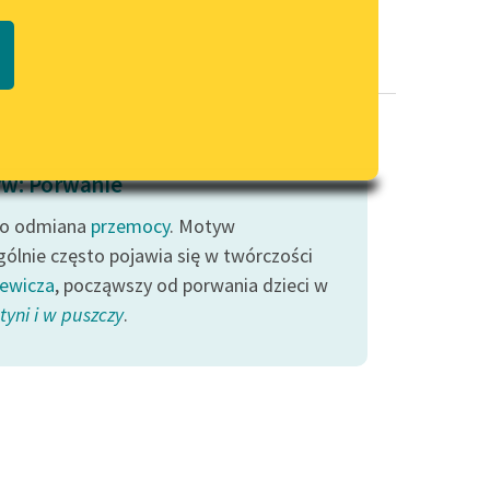
Regulamin biblioteki
macie PDF
Dane fundacji i sprawozdania
finansowe
Regulamin darowizn
Informacja o treściach
w: Porwanie
wrażliwych
to odmiana
przemocy
Deklaracja dostępności
. Motyw
gólnie często pojawia się w twórczości
iewicza
, począwszy od porwania dzieci w
tyni i w puszczy
.