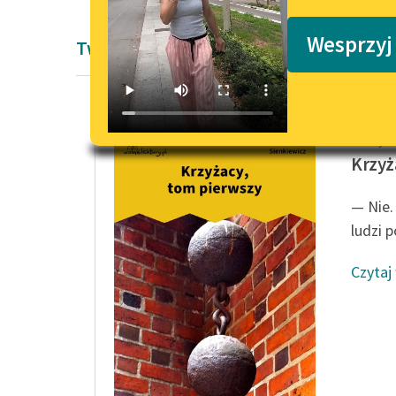
Podkasty o książkach
Wesprzyj
Twórczość Pozytywizm Henryka Sienki
Henryk 
Krzyż
— Nie.
ludzi p
Czytaj