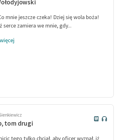
Wołodyjowski
Co mnie jeszcze czeka! Dziej się wola boża!
ż serce zamiera we mnie, gdy...
 więcej
Sienkiewicz
, tom drugi
cic tego tylko chciał, aby oficer wyznał, iż