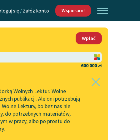
Wspieram!
aloguj się
/
Załóż konto
O nas
Wpłać
Lektur
Kontakt
O projekcie
600 000 zł
 piszących i
Zespół
dorką Wolnych Lektur. Wolne
Zasady wykorzystania
ych publikacji. Ale oni potrzebują
Wolnych Lektur
 Wolne Lektury, bo bez nas nie
Logotypy
ry, do potrzebnych materiałów,
ym w pracy, albo po prostu do
h Lektur
Materiały promocyjne
ry.
Polityka prywatności