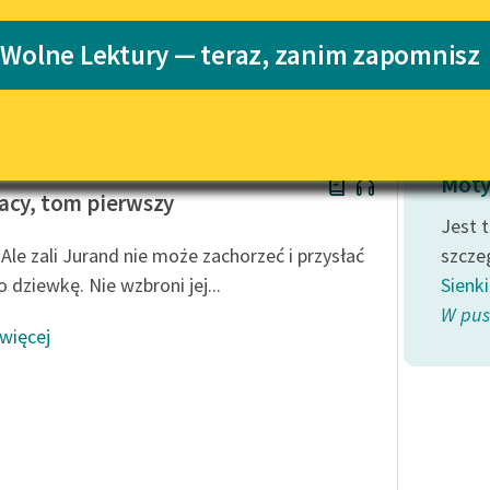
Katalog
 Wolne Lektury — teraz, zanim zapomnisz
ewicza
Katalog w for
Lektury szkolne i klasyka
literatury do słuchania dla
uczennic i uczniów z
niepełnosprawnościami
Sienkiewicz
E-kolekcja lektur szkolnych i
Moty
literatury do słuchania dla
acy, tom pierwszy
uczennic i uczniów z
Jest 
niepełnosprawnościami
 Ale zali Jurand nie może zachorzeć i przysłać
szcze
Feministyczne inspiracje.
o dziewkę. Nie wzbroni jej...
Sienk
Popularyzacja skandynawskiej
W pus
literatury feministycznej
 więcej
Ręce pełne poezji
Kolekcje edukacyjne twórców
przechodzących do domeny
publicznej, lektur szkolnych
oraz Starego Testamentu