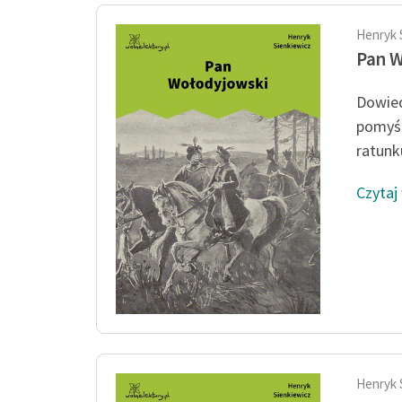
Henryk 
Pan 
Dowied
pomyśl
ratunku
Czytaj
Henryk 