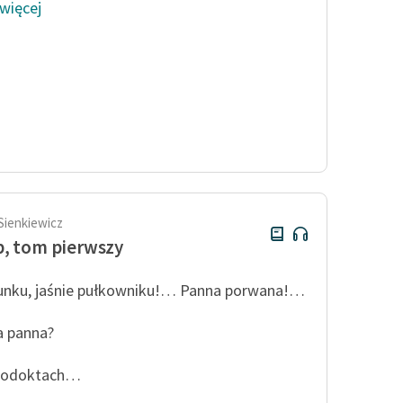
 więcej
Sienkiewicz
, tom pierwszy
nku, jaśnie pułkowniku!… Panna porwana!…
a panna?
odoktach…