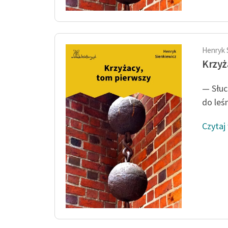
Henryk 
Krzyż
— Słuc
do leś
Czytaj