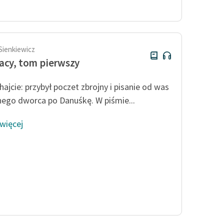
Odkurzamy bohaterów
Szkoła Poezji Wolnych Lektur
Sienkiewicz
acy, tom pierwszy
hajcie: przybył poczet zbrojny i pisanie od was
nego dworca po Danuśkę. W piśmie...
 więcej