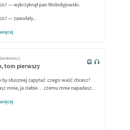
ic! — wykrzyknął pan Wołodyjowski.
ic! — zawołały...
 więcej
Sienkiewicz
, tom pierwszy
 by słuszniej zapytać: czego waść chcesz?
asz mnie, ja ciebie… czemu mnie napadasz...
 więcej