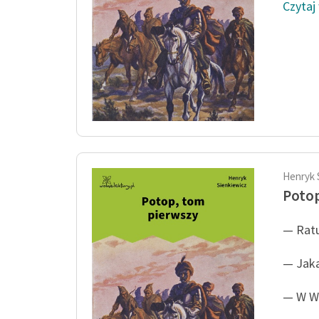
Czytaj
Henryk 
Potop
— Ratu
— Jak
— W W