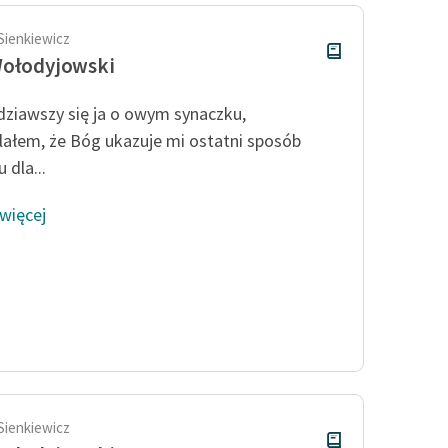
Sienkiewicz
Wołodyjowski
ziawszy się ja o owym synaczku,
ałem, że Bóg ukazuje mi ostatni sposób
 dla...
 więcej
Sienkiewicz