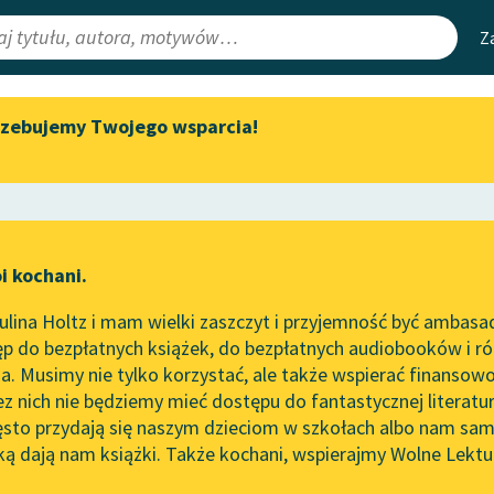
Z
rzebujemy Twojego wsparcia!
Aktualności
Narzędzia
e Lektury
„Prokurator Alicja Horn” do
Mapa Wolnych 
słuchania
irmami
Leśmianator
Byliśmy częścią AI Impact Lab
ewsletter
Przewodnik dla
i kochani.
Zapraszamy na spotkanie
czytających
ie
online z tłumaczkami
lina Holtz i mam wielki zaszczyt i przyjemność być ambasa
literatury skandynawskiej
p do bezpłatnych książek, do bezpłatnych audiobooków i różn
API
Spotkanie z Katarzyną Tunkiel
. Musimy nie tylko korzystać, ale także wspierać finansowo
ce redakcyjne
w Oslo
OAI-PMH
ez nich nie będziemy mieć dostępu do fantastycznej literatu
ęsto przydają się naszym dzieciom w szkołach albo nam sam
102. lata temu zmarł Joseph
Widget Wolnyc
Conrad
ką dają nam książki. Także kochani, wspierajmy Wolne Lektu
oru
nkiewicz
✖
Pozytywizm
✖
Przypisy
Blog