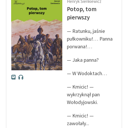
Henryk Sienkiewicz
Potop, tom
pierwszy
— Ratunku, jaśnie
pułkowniku!… Panna
porwana!…
— Jaka panna?
— W Wodoktach…
— Kmicic! —
wykrzyknął pan
Wołodyjowski.
— Kmicic! —
zawołały...