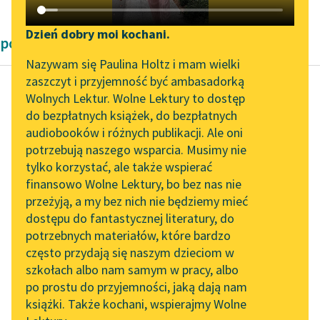
Katalog DAISY
Zgłoś brak utworu
Podkasty o książkach
Dzień dobry moi kochani.
powieści historyczne Henryka Sienkiewicza
Aktualności
Narzędzia
Nazywam się Paulina Holtz i mam wielki
zaszczyt i przyjemność być ambasadorką
„Prokurator Alicja Horn”
Mapa Wolnych Lektur
Wolnych Lektur. Wolne Lektury to dostęp
do słuchania
do bezpłatnych książek, do bezpłatnych
Henryk Sienkiewicz
Leśmianator
audiobooków i różnych publikacji. Ale oni
Krzyżacy, tom
Byliśmy częścią AI Impact
potrzebują naszego wsparcia. Musimy nie
Przewodnik dla piszących i
pierwszy
Lab
tylko korzystać, ale także wspierać
czytających
finansowo Wolne Lektury, bo bez nas nie
Zapraszamy na spotkanie
— Nie. Ale zali Jurand
przeżyją, a my bez nich nie będziemy mieć
online z tłumaczkami
nie może zachorzeć i
dostępu do fantastycznej literatury, do
literatury skandynawskiej
API
przysłać ludzi po
potrzebnych materiałów, które bardzo
dziewkę. Nie wzbroni
Spotkanie z Katarzyną
OAI-PMH
często przydają się naszym dzieciom w
Tunkiel w Oslo
jej...
szkołach albo nam samym w pracy, albo
Widget Wolnych Lektur
po prostu do przyjemności, jaką dają nam
102. lata temu zmarł
Czytaj więcej
książki. Także kochani, wspierajmy Wolne
Przypisy
Joseph Conrad