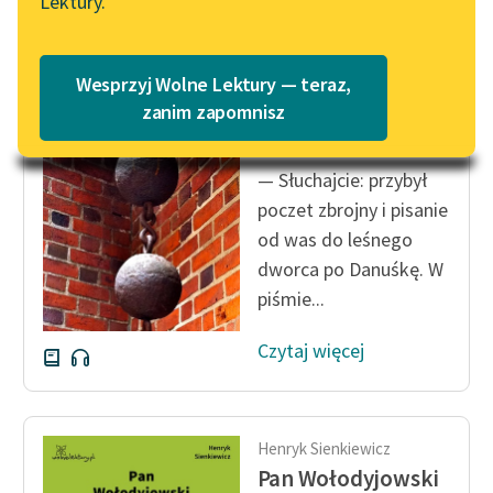
Lektury.
Katalog
Blog
Katalog w formacie PDF
Henryk Sienkiewicz
Wesprzyj Wolne Lektury — teraz,
Krzyżacy, tom
Lektury szkolne i klasyka
zanim zapomnisz
pierwszy
literatury do słuchania dla
uczennic i uczniów z
— Słuchajcie: przybył
niepełnosprawnościami
poczet zbrojny i pisanie
E-kolekcja lektur
od was do leśnego
szkolnych i literatury do
dworca po Danuśkę. W
słuchania dla uczennic i
piśmie...
uczniów z
niepełnosprawnościami
Czytaj więcej
Feministyczne inspiracje.
Popularyzacja
skandynawskiej literatury
Henryk Sienkiewicz
feministycznej
Pan Wołodyjowski