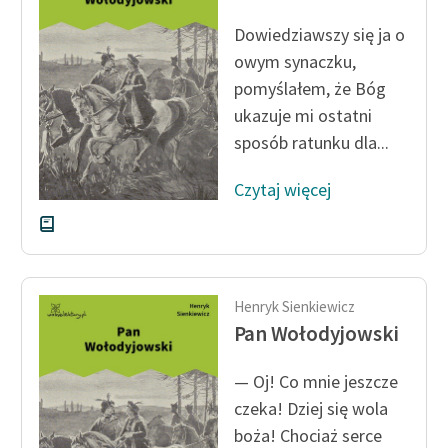
Ręce pełne poezji
Dowiedziawszy się ja o
Kolekcje edukacyjne
owym synaczku,
twórców przechodzących
pomyślałem, że Bóg
do domeny publicznej,
ukazuje mi ostatni
lektur szkolnych oraz
sposób ratunku dla...
Starego Testamentu
Odkurzamy bohaterów
Czytaj więcej
Szkoła Poezji Wolnych
Lektur
O nas
Henryk Sienkiewicz
Pan Wołodyjowski
Kontakt
O projekcie
— Oj! Co mnie jeszcze
czeka! Dziej się wola
Zespół
boża! Chociaż serce