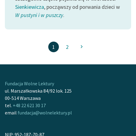
Sienkiewicza
, począwszy od porwania dzieci w
W pustyni i w puszczy
.
1
2
Fundacja Wolne Lektury
ul. Marszałkowska 84/92 lok. 125
00-514 Warszawa
tel.
+48 22 621 30 17
email
fundacja@wolnelektury.pl
NIP: 952-187-70-87