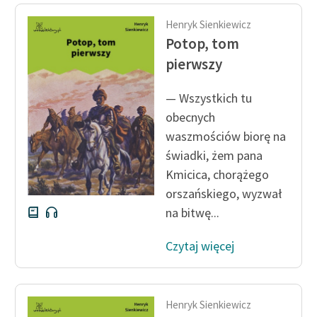
Henryk Sienkiewicz
Potop, tom
pierwszy
— Wszystkich tu
obecnych
waszmościów biorę na
świadki, żem pana
Kmicica, chorążego
orszańskiego, wyzwał
na bitwę...
Czytaj więcej
Henryk Sienkiewicz