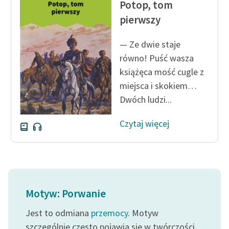
Potop, tom
pierwszy
— Ze dwie staje
równo! Puść wasza
książęca mość cugle z
miejsca i skokiem…
Dwóch ludzi...
Czytaj więcej
Motyw: Porwanie
Jest to odmiana
przemocy
. Motyw
szczególnie często pojawia się w twórczości