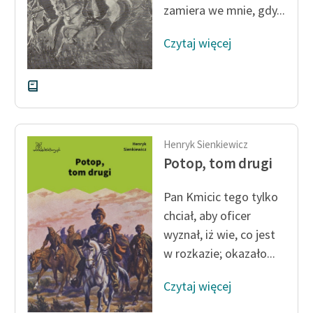
zamiera we mnie, gdy...
Zasady wykorzystania
Czytaj więcej
Wolnych Lektur
Logotypy
Materiały promocyjne
Polityka prywatności
Henryk Sienkiewicz
Regulamin biblioteki
Potop, tom drugi
Dane fundacji i
Pan Kmicic tego tylko
sprawozdania finansowe
chciał, aby oficer
Regulamin darowizn
wyznał, iż wie, co jest
w rozkazie; okazało...
Informacja o treściach
wrażliwych
Czytaj więcej
Deklaracja dostępności