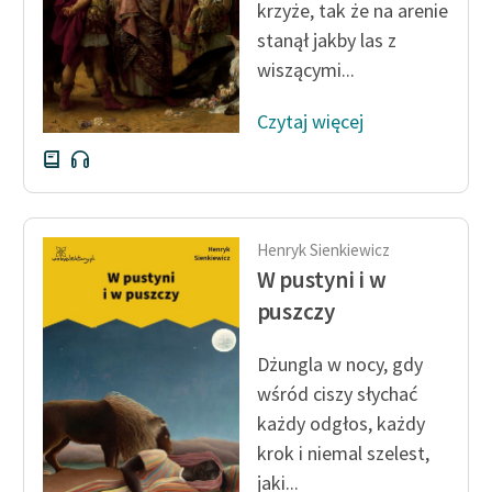
krzyże, tak że na arenie
stanął jakby las z
Zasady wykorzystania
wiszącymi...
Wolnych Lektur
Logotypy
Czytaj więcej
Materiały promocyjne
Polityka prywatności
Regulamin biblioteki
Henryk Sienkiewicz
W pustyni i w
Dane fundacji i
puszczy
sprawozdania finansowe
Regulamin darowizn
Dżungla w nocy, gdy
wśród ciszy słychać
Informacja o treściach
każdy odgłos, każdy
wrażliwych
krok i niemal szelest,
Deklaracja dostępności
jaki...