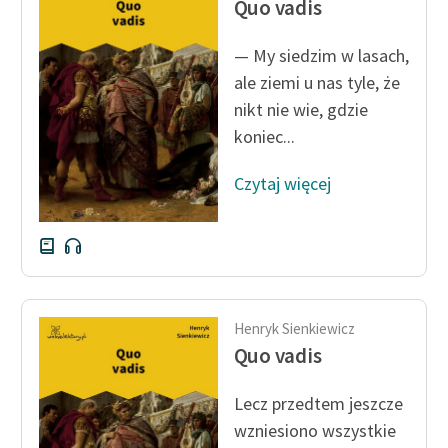
Quo vadis
Ręce pełne poezji
Kolekcje edukacyjne
— My siedzim w lasach,
twórców przechodzących
ale ziemi u nas tyle, że
do domeny publicznej,
nikt nie wie, gdzie
lektur szkolnych oraz
koniec...
Starego Testamentu
Czytaj więcej
Odkurzamy bohaterów
Szkoła Poezji Wolnych
Lektur
O nas
Henryk Sienkiewicz
Kontakt
Quo vadis
O projekcie
Lecz przedtem jeszcze
Zespół
wzniesiono wszystkie