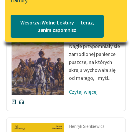
Lektury.
Katalog
Blog
Katalog w formacie PDF
Wesprzyj Wolne Lektury — teraz,
Henryk Sienkiewicz
Lektury szkolne i klasyka
zanim zapomnisz
Potop, tom trzeci
literatury do słuchania dla
uczennic i uczniów z
Nagle przypomniały się
niepełnosprawnościami
zamodlonej panience
puszcze, na których
E-kolekcja lektur
szkolnych i literatury do
skraju wychowała się
słuchania dla uczennic i
od małego, i myśl...
uczniów z
niepełnosprawnościami
Czytaj więcej
Feministyczne inspiracje.
Popularyzacja
skandynawskiej literatury
feministycznej
Henryk Sienkiewicz