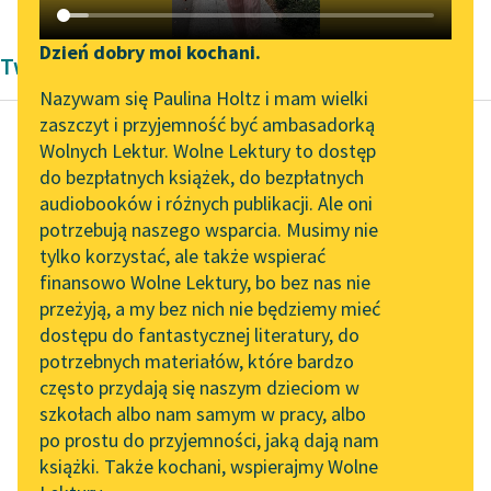
Katalog DAISY
Zgłoś brak utworu
Podkasty o książkach
Dzień dobry moi kochani.
Twórczość Henryka Sienkiewicza
Aktualności
Narzędzia
Nazywam się Paulina Holtz i mam wielki
zaszczyt i przyjemność być ambasadorką
„Prokurator Alicja Horn”
Mapa Wolnych Lektur
Wolnych Lektur. Wolne Lektury to dostęp
do słuchania
do bezpłatnych książek, do bezpłatnych
Henryk Sienkiewicz
Leśmianator
audiobooków i różnych publikacji. Ale oni
Potop, tom
Byliśmy częścią AI Impact
potrzebują naszego wsparcia. Musimy nie
Przewodnik dla piszących i
pierwszy
Lab
tylko korzystać, ale także wspierać
czytających
finansowo Wolne Lektury, bo bez nas nie
Zapraszamy na spotkanie
Pan Stabrowski,
przeżyją, a my bez nich nie będziemy mieć
online z tłumaczkami
łowczy królewski, stary
dostępu do fantastycznej literatury, do
literatury skandynawskiej
API
samotnik i kawaler,
potrzebnych materiałów, które bardzo
siedzący ustawicznie
Spotkanie z Katarzyną
OAI-PMH
często przydają się naszym dzieciom w
Tunkiel w Oslo
jak żubr w puszczy,
szkołach albo nam samym w pracy, albo
Widget Wolnych Lektur
przyjął...
po prostu do przyjemności, jaką dają nam
102. lata temu zmarł
książki. Także kochani, wspierajmy Wolne
Przypisy
Joseph Conrad
Czytaj więcej