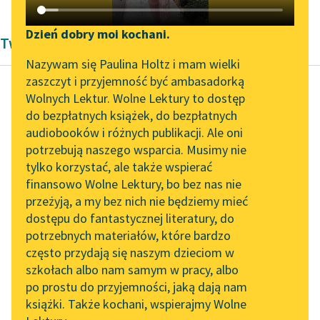
Katalog DAISY
Zgłoś brak utworu
Podkasty o książkach
Dzień dobry moi kochani.
Twórczość Edgara Allana Poe'go
Aktualności
Narzędzia
Nazywam się Paulina Holtz i mam wielki
zaszczyt i przyjemność być ambasadorką
„Prokurator Alicja Horn”
Mapa Wolnych Lektur
Wolnych Lektur. Wolne Lektury to dostęp
do słuchania
do bezpłatnych książek, do bezpłatnych
Edgar Allan Poe
Leśmianator
audiobooków i różnych publikacji. Ale oni
Człowiek interesu
Byliśmy częścią AI Impact
potrzebują naszego wsparcia. Musimy nie
Przewodnik dla piszących i
Lab
tylko korzystać, ale także wspierać
czytających
Dość jest postarać się
finansowo Wolne Lektury, bo bez nas nie
Zapraszamy na spotkanie
o katarynkę, co
przeżyją, a my bez nich nie będziemy mieć
online z tłumaczkami
wygrywa jedną tylko
dostępu do fantastycznej literatury, do
literatury skandynawskiej
API
melodię i odpowiednio
potrzebnych materiałów, które bardzo
ją przygotować...
Spotkanie z Katarzyną
OAI-PMH
często przydają się naszym dzieciom w
Tunkiel w Oslo
szkołach albo nam samym w pracy, albo
Widget Wolnych Lektur
Czytaj więcej
po prostu do przyjemności, jaką dają nam
102. lata temu zmarł
książki. Także kochani, wspierajmy Wolne
Przypisy
Joseph Conrad