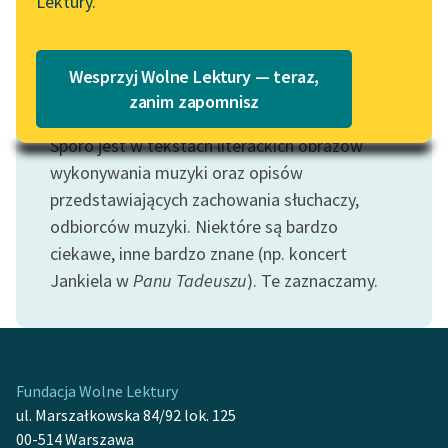
Lektury.
Katalog
Blog
Katalog w formacie PDF
Wesprzyj Wolne Lektury — teraz,
Lektury szkolne i klasyka
zanim zapomnisz
Motyw: Muzyka
literatury do słuchania dla
Sporo jest w tekstach literackich obrazów
uczennic i uczniów z
niepełnosprawnościami
wykonywania muzyki oraz opisów
przedstawiających zachowania słuchaczy,
E-kolekcja lektur
odbiorców muzyki. Niektóre są bardzo
szkolnych i literatury do
ciekawe, inne bardzo znane (np. koncert
słuchania dla uczennic i
Jankiela w
Panu Tadeuszu
). Te zaznaczamy.
uczniów z
niepełnosprawnościami
Feministyczne inspiracje.
Popularyzacja
Fundacja Wolne Lektury
skandynawskiej literatury
ul. Marszałkowska 84/92 lok. 125
feministycznej
00-514 Warszawa