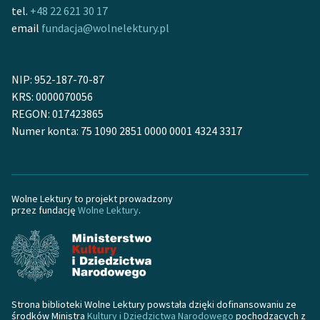
Ręce pełne poezji
tel.
+48 22 621 30 17
email
fundacja@wolnelektury.pl
Kolekcje edukacyjne
twórców przechodzących
do domeny publicznej,
NIP: 952-187-70-87
lektur szkolnych oraz
KRS: 0000070056
Starego Testamentu
REGON: 017423865
Numer konta: 75 1090 2851 0000 0001 4324 3317
Odkurzamy bohaterów
Szkoła Poezji Wolnych
Lektur
Wolne Lektury to projekt prowadzony
O nas
przez fundację
Wolne Lektury
.
Kontakt
O projekcie
Zespół
Strona biblioteki Wolne Lektury powstała dzięki dofinansowaniu ze
środków Ministra
Kultury i Dziedzictwa Narodowego
pochodzących z