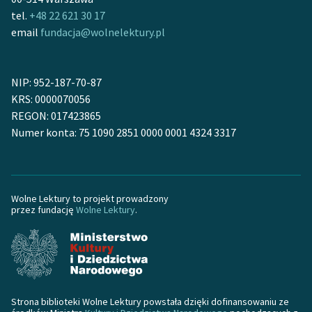
tel.
+48 22 621 30 17
email
fundacja@wolnelektury.pl
NIP: 952-187-70-87
KRS: 0000070056
REGON: 017423865
Numer konta: 75 1090 2851 0000 0001 4324 3317
Wolne Lektury to projekt prowadzony
przez fundację
Wolne Lektury
.
Strona biblioteki Wolne Lektury powstała dzięki dofinansowaniu ze