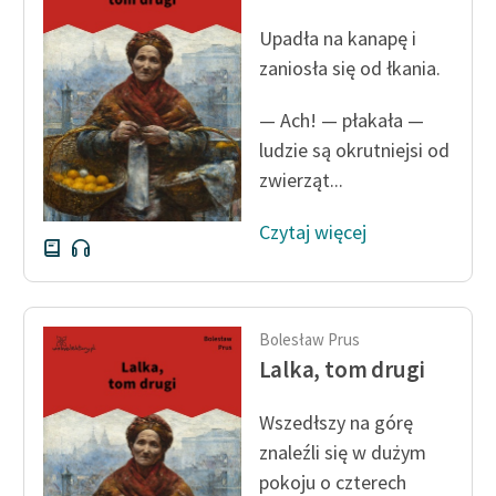
Ręce pełne poezji
Upadła na kanapę i
Kolekcje edukacyjne
zaniosła się od łkania.
twórców przechodzących
do domeny publicznej,
— Ach! — płakała —
lektur szkolnych oraz
ludzie są okrutniejsi od
Starego Testamentu
zwierząt...
Odkurzamy bohaterów
Czytaj więcej
Szkoła Poezji Wolnych
Lektur
O nas
Bolesław Prus
Lalka, tom drugi
Kontakt
O projekcie
Wszedłszy na górę
znaleźli się w dużym
Zespół
pokoju o czterech