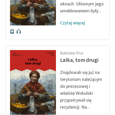
oknach. Głównym jego
umeblowaniem były...
Zasady wykorzystania
Wolnych Lektur
Czytaj więcej
Logotypy
Materiały promocyjne
Polityka prywatności
Bolesław Prus
Regulamin biblioteki
Lalka, tom drugi
Dane fundacji i
Znajdowali się już na
sprawozdania finansowe
terytorium należącym
Regulamin darowizn
do prezesowej i
właśnie Wokulski
Informacja o treściach
przypatrywał się
wrażliwych
rezydencji. Na...
Deklaracja dostępności