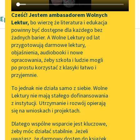
Katalog DAISY
Zgłoś brak utworu
Podkasty o książkach
Cześć! Jestem ambasadorem Wolnych
Epika Bolesław Prus
Lektur,
bo wierzę że literatura i edukacja
Aktualności
Narzędzia
powinny być dostępne dla każdego bez
żadnych barier. A Wolne Lektury od lat
„Prokurator Alicja Horn”
Mapa Wolnych Lektur
przygotowują darmowe lektury,
do słuchania
Bolesław Prus
objaśnienia, audiobooki i nowe
Leśmianator
Lalka, tom drugi
opracowania, żeby szkoła i ludzie mogli
Byliśmy częścią AI Impact
Przewodnik dla piszących i
po prostu korzystać z klasyki łatwo i
Lab
czytających
— Wicek, biegnij do
przyjemnie.
Zapraszamy na spotkanie
składu po ojca… A pan
To jednak nie działa samo z siebie. Wolne
online z tłumaczkami
może pozwoli do
Lektury nie mają stałego dofinansowania
literatury skandynawskiej
API
saloniku…
z instytucji. Utrzymanie i rozwój opierają
Spotkanie z Katarzyną
OAI-PMH
się na wnioskach i projektach.
Między mną i...
Tunkiel w Oslo
Widget Wolnych Lektur
Dlatego wspólne wsparcie jest kluczowe,
Czytaj więcej
102. lata temu zmarł
żeby móc działać stabilnie. Jeżeli
Przypisy
Joseph Conrad
uważasz, że darmowy dostęp do książek