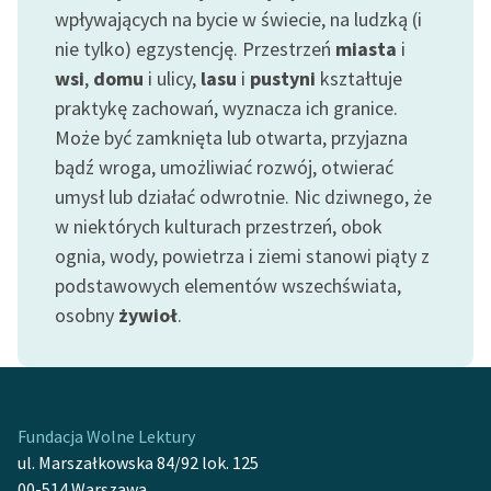
wpływających na bycie w świecie, na ludzką (i
nie tylko) egzystencję. Przestrzeń
miasta
i
wsi
,
domu
i ulicy,
lasu
i
pustyni
kształtuje
praktykę zachowań, wyznacza ich granice.
Może być zamknięta lub otwarta, przyjazna
bądź wroga, umożliwiać rozwój, otwierać
umysł lub działać odwrotnie. Nic dziwnego, że
w niektórych kulturach przestrzeń, obok
ognia, wody, powietrza i ziemi stanowi piąty z
podstawowych elementów wszechświata,
osobny
żywioł
.
Fundacja Wolne Lektury
ul. Marszałkowska 84/92 lok. 125
00-514 Warszawa