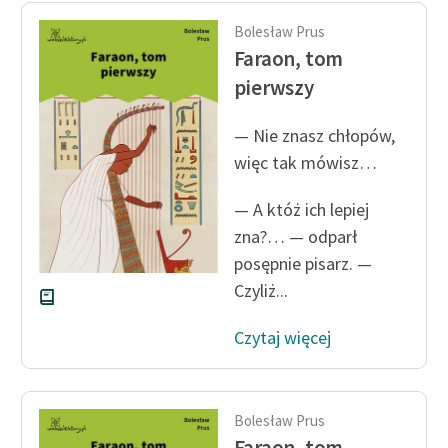
Ręce pełne poezji
Bolesław Prus
Kolekcje edukacyjne
Faraon, tom
twórców przechodzących
pierwszy
do domeny publicznej,
lektur szkolnych oraz
— Nie znasz chłopów,
Starego Testamentu
więc tak mówisz…
Odkurzamy bohaterów
— A któż ich lepiej
Szkoła Poezji Wolnych
zna?… — odparł
Lektur
posępnie pisarz. —
Czyliż...
O nas
Kontakt
Czytaj więcej
O projekcie
Zespół
Bolesław Prus
Faraon, tom