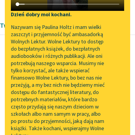
Bolesław Prus
✖
Pozytywizm
✖
Katalog DAISY
Zgłoś brak utworu
Podkasty o książkach
Dzień dobry moi kochani.
Twórczość Pozytywizm Bolesław Prus
Aktualności
Narzędzia
Nazywam się Paulina Holtz i mam wielki
zaszczyt i przyjemność być ambasadorką
„Prokurator Alicja Horn”
Mapa Wolnych Lektur
Wolnych Lektur. Wolne Lektury to dostęp
do słuchania
do bezpłatnych książek, do bezpłatnych
Leśmianator
audiobooków i różnych publikacji. Ale oni
Bolesław Prus
Byliśmy częścią AI Impact
potrzebują naszego wsparcia. Musimy nie
Anielka
Przewodnik dla piszących i
Lab
tylko korzystać, ale także wspierać
czytających
finansowo Wolne Lektury, bo bez nas nie
Zapraszamy na spotkanie
Ubodzy krewni, moja
przeżyją, a my bez nich nie będziemy mieć
online z tłumaczkami
droga, są zawsze plagą
dostępu do fantastycznej literatury, do
literatury skandynawskiej
API
w domu, a tym bardziej
potrzebnych materiałów, które bardzo
ta, która nas...
Spotkanie z Katarzyną
OAI-PMH
często przydają się naszym dzieciom w
Tunkiel w Oslo
szkołach albo nam samym w pracy, albo
Czytaj więcej
Widget Wolnych Lektur
po prostu do przyjemności, jaką dają nam
102. lata temu zmarł
książki. Także kochani, wspierajmy Wolne
Przypisy
Joseph Conrad