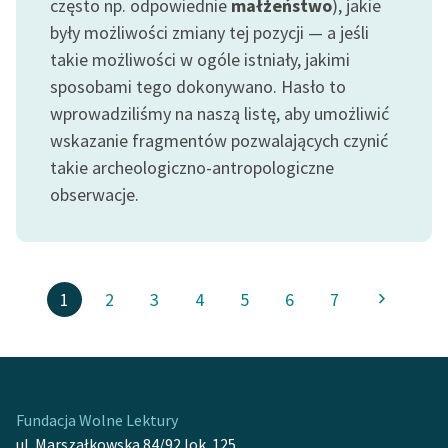
często np. odpowiednie
małżeństwo
), jakie
były możliwości zmiany tej pozycji — a jeśli
takie możliwości w ogóle istniały, jakimi
sposobami tego dokonywano. Hasło to
wprowadziliśmy na naszą listę, aby umożliwić
wskazanie fragmentów pozwalających czynić
takie archeologiczno-antropologiczne
obserwacje.
1
2
3
4
5
6
7
Fundacja Wolne Lektury
ul. Marszałkowska 84/92 lok. 125