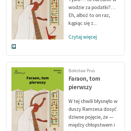
wodzie za podatki?…
Eh, alboż to on raz,
kąpiąc się z...
Czytaj więcej
Bolesław Prus
Faraon, tom
pierwszy
W tej chwili błysnęło w
duszy Ramzesa dosyć
dziwne pojęcie, że —
między chłopstwem i