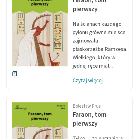
pierwszy
Zasady wykorzystania
Wolnych Lektur
Na ścianach każdego
pylonu główne miejsce
Logotypy
zajmowała
Materiały promocyjne
płaskorzeźba Ramzesa
Wielkiego, który w
Polityka prywatności
jednej ręce miał...
Regulamin biblioteki
Czytaj więcej
Dane fundacji i
sprawozdania finansowe
Regulamin darowizn
Bolesław Prus
Faraon, tom
Informacja o treściach
wrażliwych
pierwszy
Deklaracja dostępności
Tylko… to nurzanie w