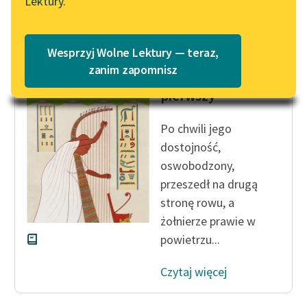
Lektury.
Katalog
Blog
Katalog w formacie PDF
Wesprzyj Wolne Lektury — teraz,
Bolesław Prus
Lektury szkolne i klasyka
zanim zapomnisz
Faraon, tom
literatury do słuchania dla
pierwszy
uczennic i uczniów z
niepełnosprawnościami
Po chwili jego
E-kolekcja lektur
dostojność,
szkolnych i literatury do
oswobodzony,
słuchania dla uczennic i
przeszedł na drugą
uczniów z
stronę rowu, a
niepełnosprawnościami
żołnierze prawie w
Feministyczne inspiracje.
powietrzu...
Popularyzacja
skandynawskiej literatury
Czytaj więcej
feministycznej