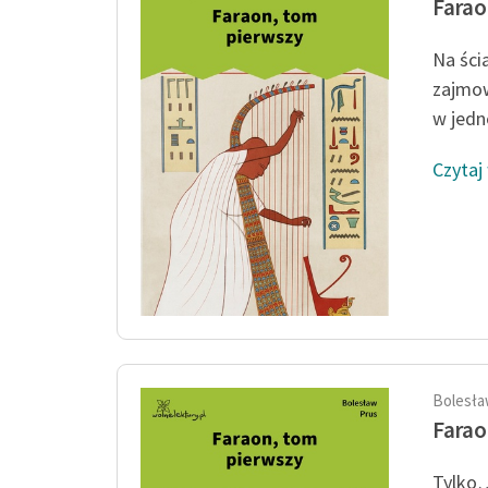
Farao
Na ści
zajmow
w jedne
Czytaj
Bolesła
Farao
Tylko…