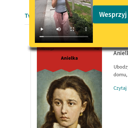
Podkasty o książkach
Wesprzyj
Twórczość Bolesław Prus
Bolesła
Aniel
Ubodzy
domu, a
Czytaj