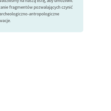
adziliśmy na naszą listę, aby umożliwić
anie fragmentów pozwalających czynić
 archeologiczno-antropologiczne
wacje.