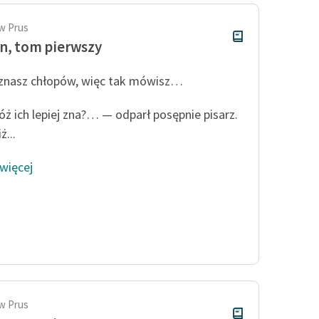
w Prus
n, tom pierwszy
znasz chłopów, więc tak mówisz…
óż ich lepiej zna?… — odparł posępnie pisarz.
ż...
 więcej
w Prus