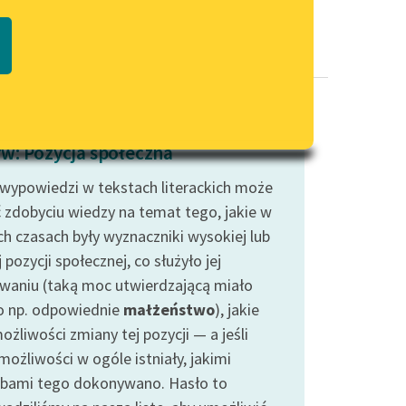
Regulamin biblioteki
macie PDF
Dane fundacji i sprawozdania
finansowe
Regulamin darowizn
Informacja o treściach
w: Pozycja społeczna
wrażliwych
 wypowiedzi w tekstach literackich może
Deklaracja dostępności
ć zdobyciu wiedzy na temat tego, jakie w
ch czasach były wyznaczniki wysokiej lub
j pozycji społecznej, co służyło jej
waniu (taką moc utwierdzającą miało
o np. odpowiednie
małżeństwo
), jakie
ożliwości zmiany tej pozycji — a jeśli
możliwości w ogóle istniały, jakimi
bami tego dokonywano. Hasło to