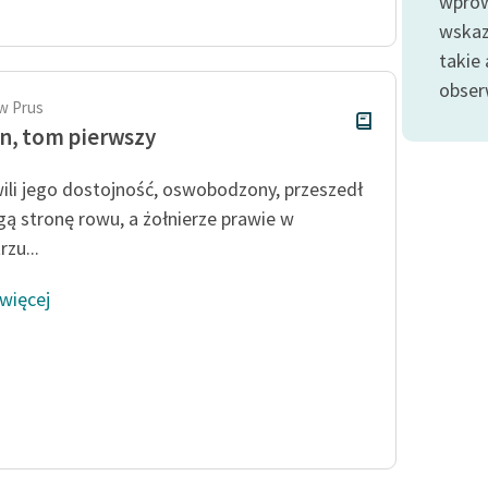
wprow
publicznej, lektur szkolnych
oraz Starego Testamentu
wskaz
takie
Odkurzamy bohaterów
obser
Szkoła Poezji Wolnych Lektur
w Prus
n, tom pierwszy
ili jego dostojność, oswobodzony, przeszedł
gą stronę rowu, a żołnierze prawie w
zu...
 więcej