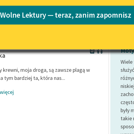
Katalog
Blog
 Wolne Lektury — teraz, zanim zapomnisz
Katalog w for
Lektury szkolne i klasyka
literatury do słuchania dla
uczennic i uczniów z
w Prus
niepełnosprawnościami
Moty
ka
E-kolekcja lektur szkolnych i
Wiele
literatury do słuchania dla
 krewni, moja droga, są zawsze plagą w
służy
uczennic i uczniów z
 tym bardziej ta, która nas...
różny
niepełnosprawnościami
niskie
Feministyczne inspiracje.
 więcej
zacho
Popularyzacja skandynawskiej
literatury feministycznej
częst
były m
Ręce pełne poezji
takie 
Kolekcje edukacyjne twórców
sposo
przechodzących do domeny