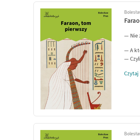
Bolesła
Farao
— Nie 
— A kt
— Czyli
Czytaj
Bolesła