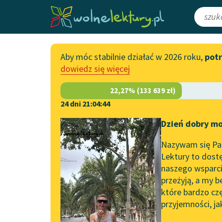
Aby móc stabilnie działać w 2026 roku,
pot
Katalog
Włącz się
dowiedz się więcej
Lektury szkolne
Wesprzyj Woln
Książki
Współpraca z f
24 dni 21:04:43
Autorki i autorzy
Zapisz się na n
Dzień dobry mo
Strona główna
Katalog
Motyw
Pozycja
Audiobooki
Przekaż 1,5%
Nazywam się Pau
Motyw:
Pozycja społe
Kolekcje tematyczne
Lektury to dostę
naszego wsparcia
Włącz się w pra
NOWOŚCI
przeżyją, a my b
Zgłoś błąd
Motywy literackie
które bardzo cz
przyjemności, ja
Zgłoś brak utw
Katalog DAISY