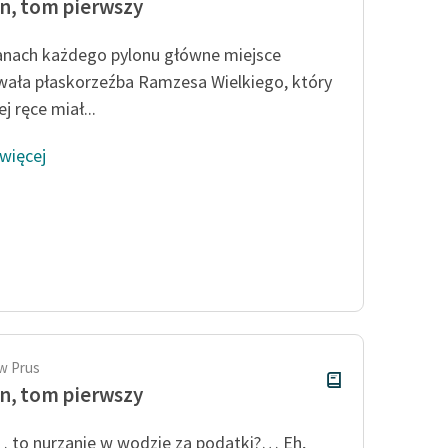
n, tom pierwszy
anach każdego pylonu główne miejsce
ała płaskorzeźba Ramzesa Wielkiego, który
j ręce miał...
 więcej
w Prus
n, tom pierwszy
 to nurzanie w wodzie za podatki?… Eh,