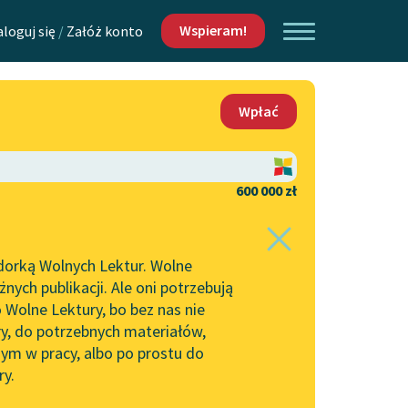
Wspieram!
aloguj się
/
Załóż konto
O nas
Wpłać
Lektur
Kontakt
O projekcie
600 000 zł
 piszących i
Zespół
dorką Wolnych Lektur. Wolne
Zasady wykorzystania
ych publikacji. Ale oni potrzebują
Wolnych Lektur
 Wolne Lektury, bo bez nas nie
Logotypy
ry, do potrzebnych materiałów,
ym w pracy, albo po prostu do
h Lektur
Materiały promocyjne
ry.
Polityka prywatności