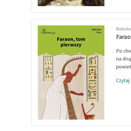
Bolesła
Farao
Po chw
na dru
powietr
Czytaj