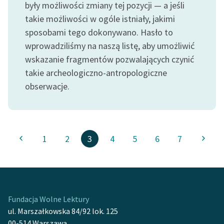
były możliwości zmiany tej pozycji — a jeśli
takie możliwości w ogóle istniały, jakimi
sposobami tego dokonywano. Hasło to
wprowadziliśmy na naszą listę, aby umożliwić
wskazanie fragmentów pozwalających czynić
takie archeologiczno-antropologiczne
obserwacje.
1
2
3
4
5
6
7
Fundacja Wolne Lektury
ul. Marszałkowska 84/92 lok. 125
00-514 Warszawa