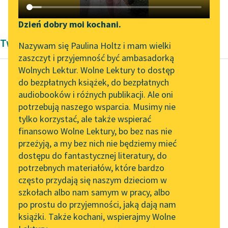
Bolesław Prus
✖
Katalog DAISY
Zgłoś brak utworu
Podkasty o książkach
Dzień dobry moi kochani.
Twórczość Bolesław Prus
Aktualności
Narzędzia
Nazywam się Paulina Holtz i mam wielki
zaszczyt i przyjemność być ambasadorką
Spotkanie z Katarzyną
Mapa Wolnych Lektur
Wolnych Lektur. Wolne Lektury to dostęp
Tunkiel w Oslo
do bezpłatnych książek, do bezpłatnych
Leśmianator
audiobooków i różnych publikacji. Ale oni
Bolesław Prus
Wolne Lektury na 32.
potrzebują naszego wsparcia. Musimy nie
Lalka, tom
Przewodnik dla piszących i
Pol’and’Rock Festivalu
tylko korzystać, ale także wspierać
czytających
pierwszy
finansowo Wolne Lektury, bo bez nas nie
„Kochanek Lady
przeżyją, a my bez nich nie będziemy mieć
Chatterley” do słuchania
Ach, co się ze mną
dostępu do fantastycznej literatury, do
na Wolnych Lekturach
API
stało…
potrzebnych materiałów, które bardzo
Nowy audiobook –
OAI-PMH
często przydają się naszym dzieciom w
— Nic nie rozumiem —
„Marzenie o Oriencie”
szkołach albo nam samym w pracy, albo
Widget Wolnych Lektur
przerwał Ignacy. — Cóż
Sophie Elkan
po prostu do przyjemności, jaką dają nam
to za szał...
książki. Także kochani, wspierajmy Wolne
Przypisy
Kolekcja Nadwyraz.com x