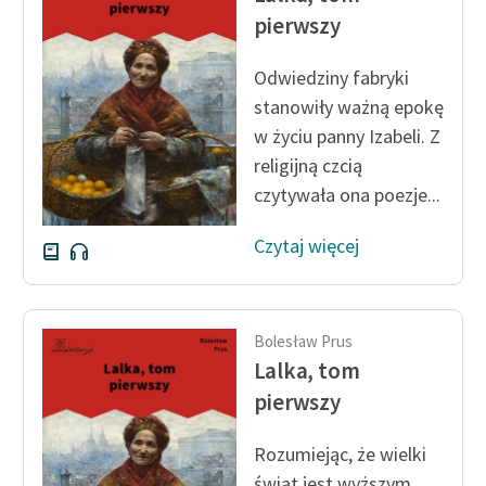
Zespół
pierwszy
Odwiedziny fabryki
Zasady wykorzystania
stanowiły ważną epokę
Wolnych Lektur
w życiu panny Izabeli. Z
religijną czcią
Logotypy
czytywała ona poezje...
Materiały promocyjne
Czytaj więcej
Polityka prywatności
Regulamin biblioteki
Dane fundacji i
Bolesław Prus
sprawozdania finansowe
Lalka, tom
pierwszy
Regulamin darowizn
Informacja o treściach
Rozumiejąc, że wielki
wrażliwych
świat jest wyższym