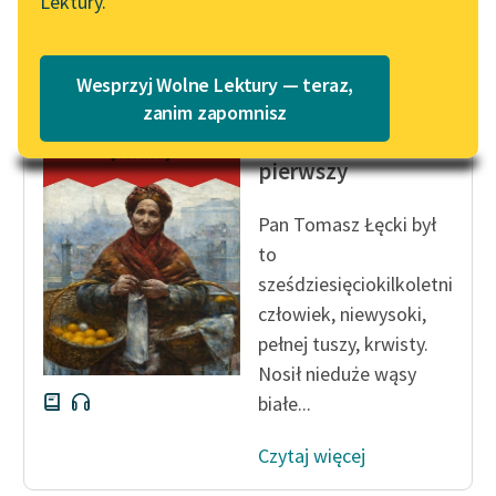
Lektury.
Wolne Lektury – idealna na
Czytaj więcej
Katalog
lato
Katalog w formacie PDF
Blog
Wesprzyj Wolne Lektury — teraz,
Bolesław Prus
zanim zapomnisz
Lalka, tom
Lektury szkolne i klasyka
pierwszy
literatury do słuchania dla
uczennic i uczniów z
Pan Tomasz Łęcki był
niepełnosprawnościami
to
sześdziesięciokilkoletni
E-kolekcja lektur
człowiek, niewysoki,
szkolnych i literatury do
słuchania dla uczennic i
pełnej tuszy, krwisty.
uczniów z
Nosił nieduże wąsy
niepełnosprawnościami
białe...
Feministyczne inspiracje.
Czytaj więcej
Popularyzacja
skandynawskiej literatury