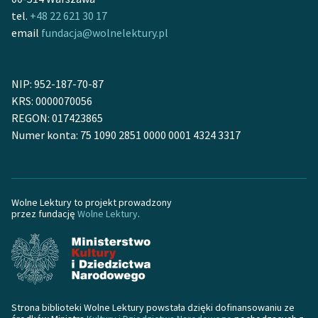
tel.
+48 22 621 30 17
email
fundacja@wolnelektury.pl
NIP: 952-187-70-87
KRS: 0000070056
REGON: 017423865
Numer konta: 75 1090 2851 0000 0001 4324 3317
Wolne Lektury to projekt prowadzony
przez fundację
Wolne Lektury
.
Strona biblioteki Wolne Lektury powstała dzięki dofinansowaniu ze