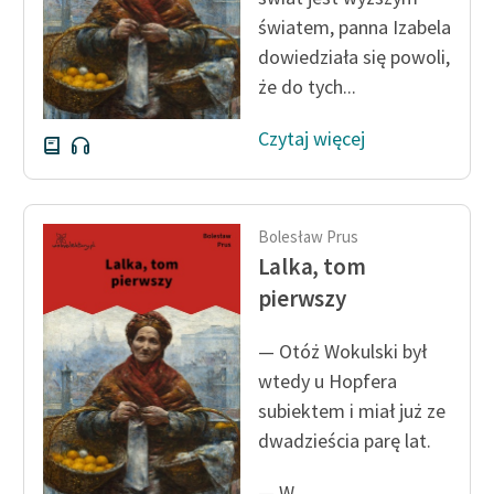
światem, panna Izabela
Deklaracja dostępności
dowiedziała się powoli,
że do tych...
Czytaj więcej
Bolesław Prus
Lalka, tom
pierwszy
— Otóż Wokulski był
wtedy u Hopfera
subiektem i miał już ze
dwadzieścia parę lat.
— W...