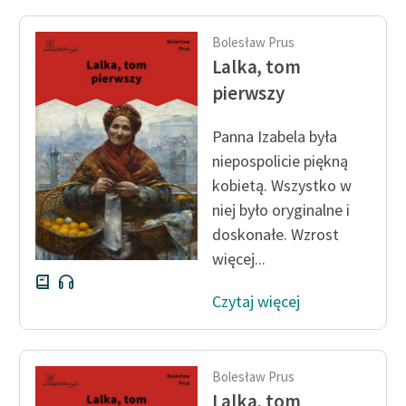
feministycznej
Bolesław Prus
Ręce pełne poezji
Lalka, tom
Kolekcje edukacyjne
pierwszy
twórców przechodzących
do domeny publicznej,
Panna Izabela była
lektur szkolnych oraz
niepospolicie piękną
Starego Testamentu
kobietą. Wszystko w
niej było oryginalne i
Odkurzamy bohaterów
doskonałe. Wzrost
Szkoła Poezji Wolnych
więcej...
Lektur
Czytaj więcej
O nas
Kontakt
Bolesław Prus
O projekcie
Lalka, tom