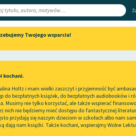
Z
rzebujemy Twojego wsparcia!
Aktualności
Narzędzia
e Lektury
Zapraszamy na spotkanie
Mapa Wolnych 
online z tłumaczkami
irmami
Leśmianator
literatury skandynawskiej
ewsletter
Przewodnik dla
Spotkanie z Katarzyną Tunkiel
i kochani.
czytających
w Oslo
czyny
lina Holtz i mam wielki zaszczyt i przyjemność być ambasa
Wolne Lektury na 32.
p do bezpłatnych książek, do bezpłatnych audiobooków i różn
Pol’and’Rock Festivalu
API
. Musimy nie tylko korzystać, ale także wspierać finansowo
ce redakcyjne
„Kochanek Lady Chatterley”
OAI-PMH
ez nich nie będziemy mieć dostępu do fantastycznej literatu
do słuchania na Wolnych
ęsto przydają się naszym dzieciom w szkołach albo nam sam
Lekturach
Widget Wolnyc
ką dają nam książki. Także kochani, wspierajmy Wolne Lektu
oru
Bolesław Prus
✖
Epika
✖
Nowy audiobook – „Marzenie
Przypisy
o Oriencie” Sophie Elkan