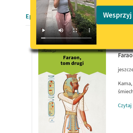
Podkasty o książkach
Wesprzyj
Epika Bolesław Prus
Bolesła
Farao
jeszcz
Kama, 
śmiechu
Czytaj