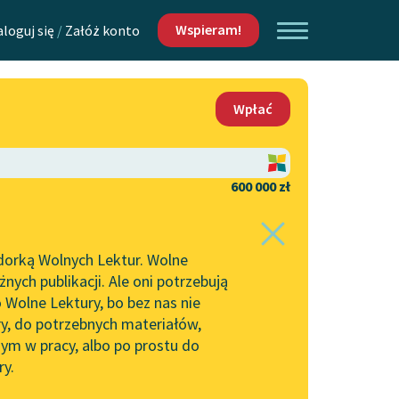
Wspieram!
aloguj się
/
Załóż konto
O nas
Wpłać
Lektur
Kontakt
O projekcie
600 000 zł
 piszących i
Zespół
dorką Wolnych Lektur. Wolne
Zasady wykorzystania
ych publikacji. Ale oni potrzebują
Wolnych Lektur
 Wolne Lektury, bo bez nas nie
Logotypy
ry, do potrzebnych materiałów,
ym w pracy, albo po prostu do
h Lektur
Materiały promocyjne
ry.
Polityka prywatności