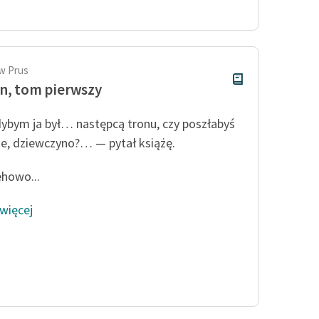
publicznej, lektur szkolnych
oraz Starego Testamentu
Odkurzamy bohaterów
Szkoła Poezji Wolnych Lektur
w Prus
n, tom pierwszy
ybym ja był… następcą tronu, czy poszłabyś
e, dziewczyno?… — pytał książę.
howo...
 więcej