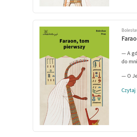
Bolesła
Farao
— A gd
do mni
— O Je
Czytaj