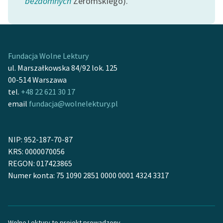
bezdomnych
Żeromskiego).
Fundacja Wolne Lektury
ul. Marszałkowska 84/92 lok. 125
00-514 Warszawa
tel.
+48 22 621 30 17
email
fundacja@wolnelektury.pl
NIP: 952-187-70-87
KRS: 0000070056
REGON: 017423865
Numer konta: 75 1090 2851 0000 0001 4324 3317
Wolne Lektury to projekt prowadzony