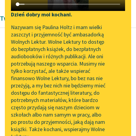
Katalog DAISY
Zgłoś brak utworu
Podkasty o książkach
Dzień dobry moi kochani.
Twórczość Pozytywizm Bolesław Prus
Aktualności
Narzędzia
Nazywam się Paulina Holtz i mam wielki
zaszczyt i przyjemność być ambasadorką
Spotkanie z Katarzyną
Mapa Wolnych Lektur
Wolnych Lektur. Wolne Lektury to dostęp
Tunkiel w Oslo
do bezpłatnych książek, do bezpłatnych
Bolesław Prus
Leśmianator
audiobooków i różnych publikacji. Ale oni
Anielka
Wolne Lektury na 32.
potrzebują naszego wsparcia. Musimy nie
Przewodnik dla piszących i
Pol’and’Rock Festivalu
tylko korzystać, ale także wspierać
czytających
Ogród był wielki,
finansowo Wolne Lektury, bo bez nas nie
„Kochanek Lady
dawny i z trzech stron
przeżyją, a my bez nich nie będziemy mieć
Chatterley” do słuchania
w podkowę otaczał
dostępu do fantastycznej literatury, do
na Wolnych Lekturach
API
dom. Tu żyły w...
potrzebnych materiałów, które bardzo
Nowy audiobook –
OAI-PMH
często przydają się naszym dzieciom w
Czytaj więcej
„Marzenie o Oriencie”
szkołach albo nam samym w pracy, albo
Widget Wolnych Lektur
Sophie Elkan
po prostu do przyjemności, jaką dają nam
książki. Także kochani, wspierajmy Wolne
Przypisy
Kolekcja Nadwyraz.com x