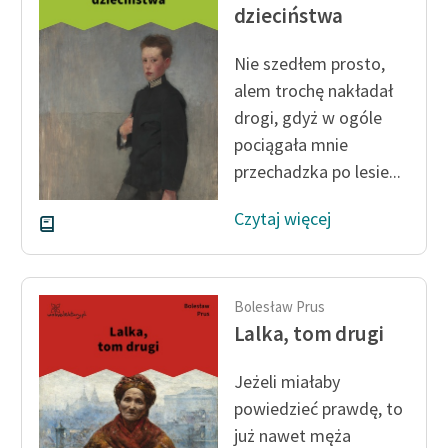
dzieciństwa
feministycznej
Ręce pełne poezji
Nie szedłem prosto,
alem trochę nakładał
Kolekcje edukacyjne
drogi, gdyż w ogóle
twórców przechodzących
pociągała mnie
do domeny publicznej,
przechadzka po lesie...
lektur szkolnych oraz
Starego Testamentu
Czytaj więcej
Odkurzamy bohaterów
Szkoła Poezji Wolnych
Lektur
Bolesław Prus
Lalka, tom drugi
O nas
Jeżeli miałaby
Kontakt
powiedzieć prawdę, to
O projekcie
już nawet męża