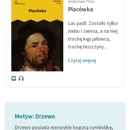
Bolesław Prus
Placówka
Las padł. Zostało tylko
niebo i ziemia, a na niej
trochę kęp jałowcu,
trochę leszczyny...
Czytaj więcej
Motyw: Drzewo
Drzewo posiada niezwykle bogatą symbolikę,