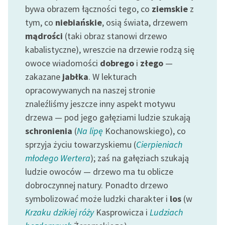
bywa obrazem łączności tego, co
ziemskie
z
tym, co
niebiańskie
, osią świata, drzewem
mądrości
(taki obraz stanowi drzewo
kabalistyczne), wreszcie na drzewie rodzą się
owoce wiadomości
dobrego
i
złego
—
zakazane
jabłka
. W lekturach
opracowywanych na naszej stronie
znaleźliśmy jeszcze inny aspekt motywu
drzewa — pod jego gałęziami ludzie szukają
schronienia
(
Na lipę
Kochanowskiego), co
sprzyja życiu towarzyskiemu (
Cierpieniach
młodego Wertera
); zaś na gałęziach szukają
ludzie owoców — drzewo ma tu oblicze
dobroczynnej natury. Ponadto drzewo
symbolizować może ludzki charakter i
los
(w
Krzaku dzikiej róży
Kasprowicza i
Ludziach