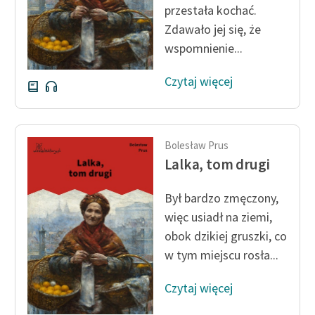
przestała kochać.
Zespół
Zdawało jej się, że
wspomnienie...
Zasady wykorzystania
Wolnych Lektur
Czytaj więcej
Logotypy
Materiały promocyjne
Bolesław Prus
Lalka, tom drugi
Polityka prywatności
Regulamin biblioteki
Był bardzo zmęczony,
więc usiadł na ziemi,
Dane fundacji i
obok dzikiej gruszki, co
sprawozdania finansowe
w tym miejscu rosła...
Regulamin darowizn
Czytaj więcej
Informacja o treściach
wrażliwych