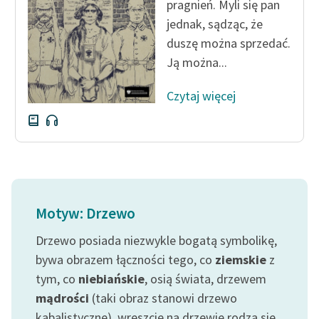
pragnień. Myli się pan
jednak, sądząc, że
duszę można sprzedać.
Ją można...
Czytaj więcej
Motyw: Drzewo
Drzewo posiada niezwykle bogatą symbolikę,
bywa obrazem łączności tego, co
ziemskie
z
tym, co
niebiańskie
, osią świata, drzewem
mądrości
(taki obraz stanowi drzewo
kabalistyczne), wreszcie na drzewie rodzą się