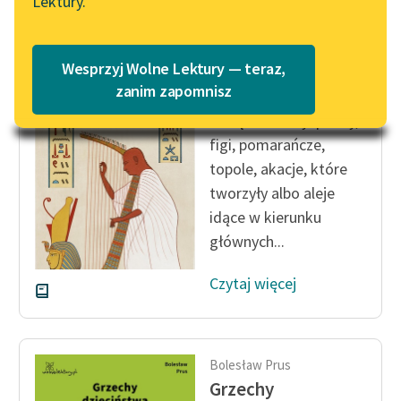
Lektury.
Katalog
Blog
Katalog w formacie PDF
Bolesław Prus
Wesprzyj Wolne Lektury — teraz,
Faraon, tom trzeci
Lektury szkolne i klasyka
zanim zapomnisz
literatury do słuchania dla
Wszędzie rosły: palmy,
uczennic i uczniów z
figi, pomarańcze,
niepełnosprawnościami
topole, akacje, które
E-kolekcja lektur
tworzyły albo aleje
szkolnych i literatury do
idące w kierunku
słuchania dla uczennic i
głównych...
uczniów z
niepełnosprawnościami
Czytaj więcej
Feministyczne inspiracje.
Popularyzacja
skandynawskiej literatury
Bolesław Prus
feministycznej
Grzechy