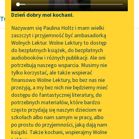
Katalog DAISY
Zgłoś brak utworu
Podkasty o książkach
Dzień dobry moi kochani.
Twórczość Bolesław Prus
Aktualności
Narzędzia
Nazywam się Paulina Holtz i mam wielki
zaszczyt i przyjemność być ambasadorką
„Prokurator Alicja Horn”
Mapa Wolnych Lektur
Wolnych Lektur. Wolne Lektury to dostęp
do słuchania
do bezpłatnych książek, do bezpłatnych
Bolesław Prus
Leśmianator
audiobooków i różnych publikacji. Ale oni
Anielka
Byliśmy częścią AI Impact
potrzebują naszego wsparcia. Musimy nie
Przewodnik dla piszących i
Lab
tylko korzystać, ale także wspierać
czytających
Ogród był wielki,
finansowo Wolne Lektury, bo bez nas nie
Zapraszamy na spotkanie
dawny i z trzech stron
przeżyją, a my bez nich nie będziemy mieć
online z tłumaczkami
w podkowę otaczał
dostępu do fantastycznej literatury, do
literatury skandynawskiej
API
dom. Tu żyły w...
potrzebnych materiałów, które bardzo
Spotkanie z Katarzyną
OAI-PMH
często przydają się naszym dzieciom w
Czytaj więcej
Tunkiel w Oslo
szkołach albo nam samym w pracy, albo
Widget Wolnych Lektur
po prostu do przyjemności, jaką dają nam
102. lata temu zmarł
książki. Także kochani, wspierajmy Wolne
Przypisy
Joseph Conrad