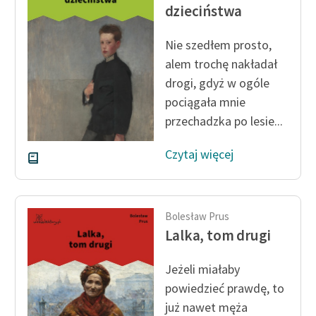
Ręce pełne poezji
dzieciństwa
Kolekcje edukacyjne
Nie szedłem prosto,
twórców przechodzących
alem trochę nakładał
do domeny publicznej,
drogi, gdyż w ogóle
lektur szkolnych oraz
pociągała mnie
Starego Testamentu
przechadzka po lesie...
Odkurzamy bohaterów
Czytaj więcej
Szkoła Poezji Wolnych
Lektur
O nas
Bolesław Prus
Lalka, tom drugi
Kontakt
O projekcie
Jeżeli miałaby
powiedzieć prawdę, to
Zespół
już nawet męża