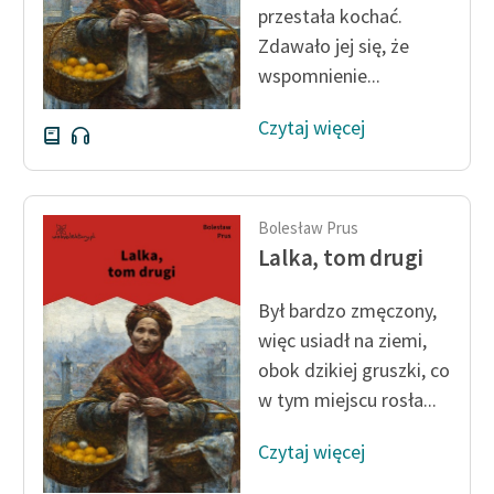
przestała kochać.
Zdawało jej się, że
Zasady wykorzystania
Wolnych Lektur
wspomnienie...
Logotypy
Czytaj więcej
Materiały promocyjne
Polityka prywatności
Bolesław Prus
Regulamin biblioteki
Lalka, tom drugi
Dane fundacji i
Był bardzo zmęczony,
sprawozdania finansowe
więc usiadł na ziemi,
Regulamin darowizn
obok dzikiej gruszki, co
w tym miejscu rosła...
Informacja o treściach
wrażliwych
Czytaj więcej
Deklaracja dostępności