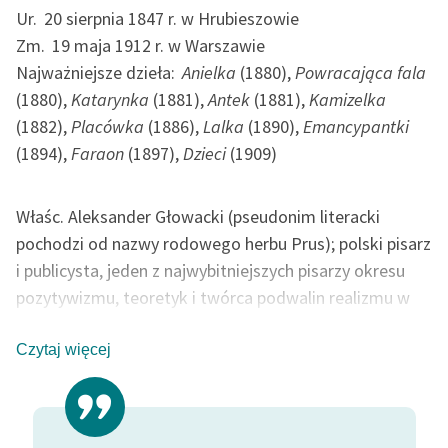
Ur.
20 sierpnia 1847 r. w Hrubieszowie
Zm.
19 maja 1912 r. w Warszawie
Najważniejsze dzieła:
Anielka
(1880),
Powracająca fala
(1880),
Katarynka
(1881),
Antek
(1881),
Kamizelka
(1882),
Placówka
(1886),
Lalka
(1890),
Emancypantki
(1894),
Faraon
(1897),
Dzieci
(1909)
Właśc. Aleksander Głowacki (pseudonim literacki
pochodzi od nazwy rodowego herbu Prus); polski pisarz
i publicysta, jeden z najwybitniejszych pisarzy okresu
pozytywizmu, teoretyk i twórca podwalin realizmu w
polskiej literaturze. Twórczość Prusa bywa zestawiana
z dziełami Karola Dickensa i Antoniego Czechowa.
Czytaj więcej
Wcześnie stracił rodziców, wychowywali go krewni,
przez pewien czas w Kielcach pozostawał m.in. pod
opieką brata Leona, działacza „czerwonych”. Zapewne