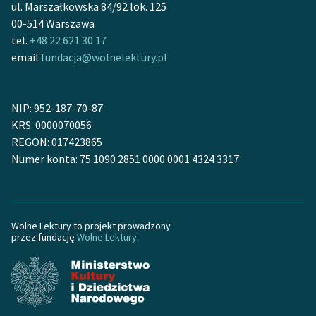
ul. Marszałkowska 84/92 lok. 125
Prus brał aktywnie udział w wielu akcjach oświatowych
00-514 Warszawa
i społecznych (np. w organizowaniu Kasy Przezorności i
tel.
+48 22 621 30 17
Opieki dla Literatów i Dziennikarzy, obywatelskiej
email
fundacja@wolnelektury.pl
pomocy dla robotników pozbawionych pracy po
strajkach w 1905 r.). W testamencie ufundował
NIP: 952-187-70-87
stypendium dla zdolnych dzieci wiejskich - wypłacane
KRS: 0000070056
do dziś.
REGON: 017423865
autor: Iga Gawrońska
Numer konta: 75 1090 2851 0000 0001 4324 3317
Wolne Lektury to projekt prowadzony
przez fundację
Wolne Lektury
.