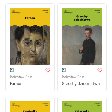
Zasady wykorzystania
Wolnych Lektur
Logotypy
Materiały promocyjne
Polityka prywatności
Regulamin biblioteki
Dane fundacji i
sprawozdania finansowe
Bolesław Prus
Bolesław Prus
Regulamin darowizn
Faraon
Grzechy dzieciństwa
Informacja o treściach
wrażliwych
Deklaracja dostępności