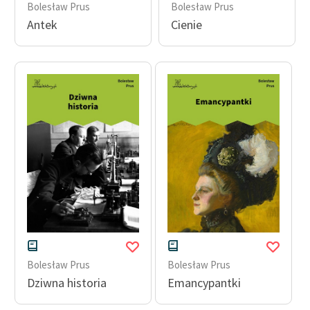
Bolesław Prus
Bolesław Prus
Ręce pełne poezji
Antek
Cienie
Kolekcje edukacyjne
twórców przechodzących
do domeny publicznej,
lektur szkolnych oraz
Starego Testamentu
Odkurzamy bohaterów
Szkoła Poezji Wolnych
Lektur
O nas
Kontakt
O projekcie
Bolesław Prus
Bolesław Prus
Dziwna historia
Emancypantki
Zespół