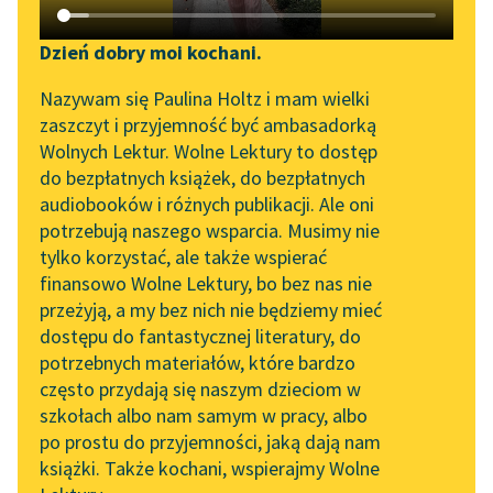
Katalog DAISY
Sortuj:
Zgłoś brak utworu
Podkasty o książkach
Dzień dobry moi kochani.
Aktualności
Epika Pozytywizm Bolesław Prus
Narzędzia
Nazywam się Paulina Holtz i mam wielki
zaszczyt i przyjemność być ambasadorką
„Prokurator Alicja Horn”
Mapa Wolnych Lektur
Wolnych Lektur. Wolne Lektury to dostęp
do słuchania
do bezpłatnych książek, do bezpłatnych
Leśmianator
audiobooków i różnych publikacji. Ale oni
Byliśmy częścią AI Impact
potrzebują naszego wsparcia. Musimy nie
Przewodnik dla piszących i
Lab
tylko korzystać, ale także wspierać
czytających
finansowo Wolne Lektury, bo bez nas nie
Zapraszamy na spotkanie
przeżyją, a my bez nich nie będziemy mieć
online z tłumaczkami
dostępu do fantastycznej literatury, do
literatury skandynawskiej
API
potrzebnych materiałów, które bardzo
Spotkanie z Katarzyną
OAI-PMH
często przydają się naszym dzieciom w
Tunkiel w Oslo
szkołach albo nam samym w pracy, albo
Widget Wolnych Lektur
po prostu do przyjemności, jaką dają nam
102. lata temu zmarł
książki. Także kochani, wspierajmy Wolne
Przypisy
Joseph Conrad