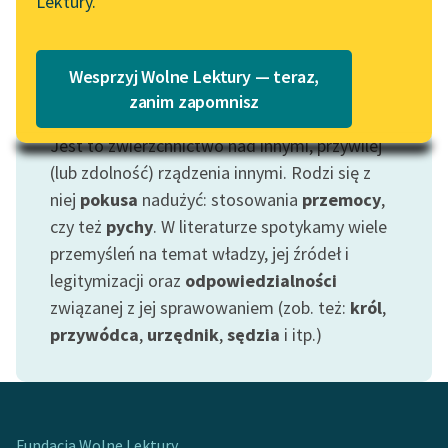
Lektury.
Katalog
Blog
Katalog w formacie PDF
Wesprzyj Wolne Lektury — teraz,
Lektury szkolne i klasyka
zanim zapomnisz
Motyw: Władza
literatury do słuchania dla
Jest to zwierzchnictwo nad innymi, przywilej
uczennic i uczniów z
niepełnosprawnościami
(lub zdolność) rządzenia innymi. Rodzi się z
niej
pokusa
nadużyć: stosowania
przemocy
,
E-kolekcja lektur
czy też
pychy
. W literaturze spotykamy wiele
szkolnych i literatury do
przemyśleń na temat władzy, jej źródeł i
słuchania dla uczennic i
legitymizacji oraz
odpowiedzialności
uczniów z
związanej z jej sprawowaniem (zob. też:
król
,
niepełnosprawnościami
przywódca
,
urzędnik
,
sędzia
i itp.)
Feministyczne inspiracje.
Popularyzacja
skandynawskiej literatury
feministycznej
Fundacja Wolne Lektury