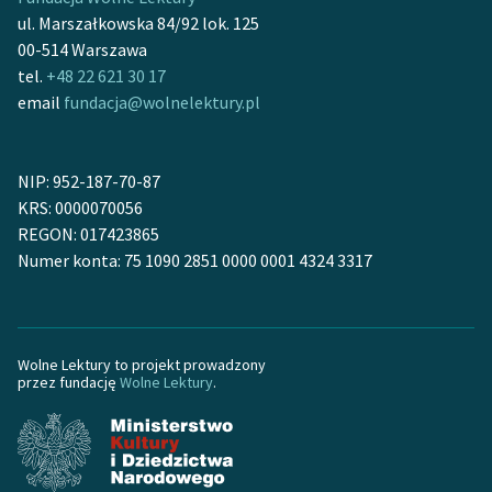
Ręce pełne poezji
ul. Marszałkowska 84/92 lok. 125
00-514 Warszawa
Kolekcje edukacyjne
tel.
+48 22 621 30 17
twórców przechodzących
email
fundacja@wolnelektury.pl
do domeny publicznej,
lektur szkolnych oraz
Starego Testamentu
NIP: 952-187-70-87
Odkurzamy bohaterów
KRS: 0000070056
REGON: 017423865
Szkoła Poezji Wolnych
Numer konta: 75 1090 2851 0000 0001 4324 3317
Lektur
O nas
Wolne Lektury to projekt prowadzony
Kontakt
przez fundację
Wolne Lektury
.
O projekcie
Zespół