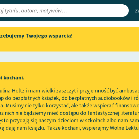
Z
rzebujemy Twojego wsparcia!
Aktualności
Narzędzia
e Lektury
„Prokurator Alicja Horn” do
Mapa Wolnych 
słuchania
irmami
Leśmianator
Byliśmy częścią AI Impact Lab
ewsletter
Przewodnik dla
i kochani.
Zapraszamy na spotkanie
czytających
online z tłumaczkami
lina Holtz i mam wielki zaszczyt i przyjemność być ambasa
literatury skandynawskiej
 Cyranowicz
p do bezpłatnych książek, do bezpłatnych audiobooków i różn
API
Spotkanie z Katarzyną Tunkiel
do Prawa praw
. Musimy nie tylko korzystać, ale także wspierać finansowo
ce redakcyjne
w Oslo
OAI-PMH
ez nich nie będziemy mieć dostępu do fantastycznej literatu
ęsto przydają się naszym dzieciom w szkołach albo nam sam
102. lata temu zmarł Joseph
Widget Wolnyc
Conrad
ką dają nam książki. Także kochani, wspierajmy Wolne Lektu
oru
Przypisy
Blog