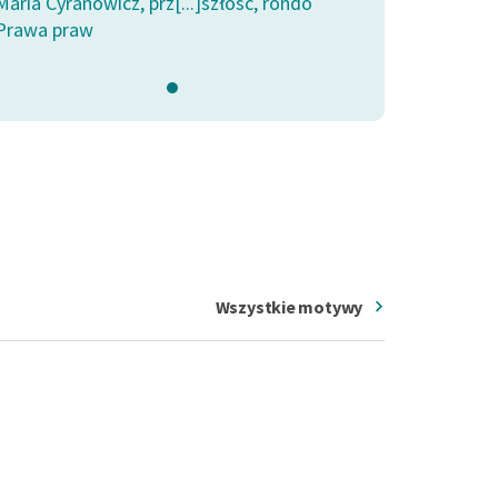
Maria Cyranowicz, prz[...]szłość, rondo
Prawa praw
Wszystkie motywy