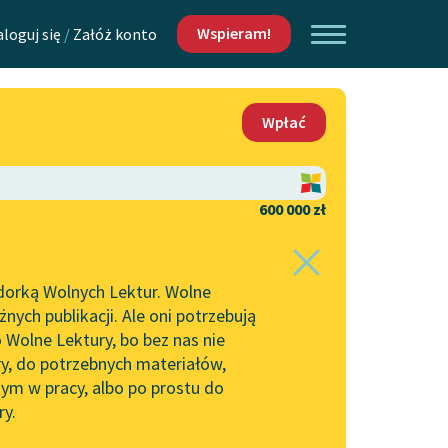
Wspieram!
aloguj się
/
Załóż konto
O nas
Wpłać
Lektur
Kontakt
O projekcie
600 000 zł
 piszących i
Zespół
dorką Wolnych Lektur. Wolne
Zasady wykorzystania
ych publikacji. Ale oni potrzebują
Wolnych Lektur
 Wolne Lektury, bo bez nas nie
Logotypy
ry, do potrzebnych materiałów,
ym w pracy, albo po prostu do
h Lektur
Materiały promocyjne
ry.
Polityka prywatności