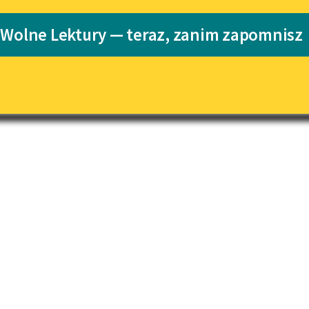
pobierz książkę
Katalog
 Wolne Lektury — teraz, zanim zapomnisz
Katalog w for
Lektury szkolne i klasyka
literatury do słuchania dla
uczennic i uczniów z
niepełnosprawnościami
E-kolekcja lektur szkolnych i
literatury do słuchania dla
uczennic i uczniów z
niepełnosprawnościami
Feministyczne inspiracje.
Popularyzacja skandynawskiej
literatury feministycznej
Ręce pełne poezji
Kolekcje edukacyjne twórców
przechodzących do domeny
publicznej, lektur szkolnych
oraz Starego Testamentu