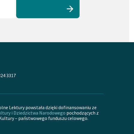
324 3317
olne Lektury powstała dzięki dofinansowaniu ze
ltury i Dziedzictwa Narodowego
pochodzących z
Kultury – państwowego funduszu celowego.