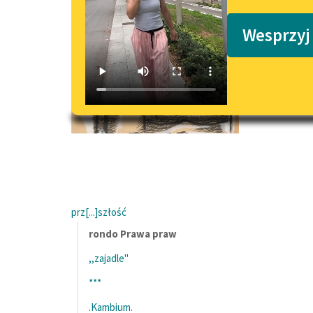
Podkasty o książkach
Wesprzyj
prz[...]szłość
rondo Prawa praw
,,zajadle"
***
.Kambium.