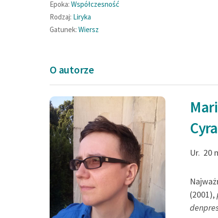
Epoka:
Współczesność
Rodzaj:
Liryka
Gatunek:
Wiersz
O autorze
Mar
Cyr
Ur.
20 
Najważn
(2001),
denpres