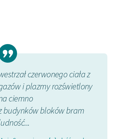
westrzał czerwonego ciała z
gazów i plazmy rozświetlony
na ciemno
z budynków bloków bram
ludność...