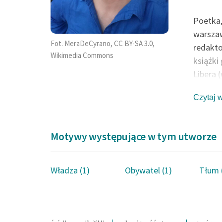
Poetka,
warszaw
Fot. MeraDeCyrano, CC BY-SA 3.0,
redakto
Wikimedia Commons
książki
Libera 
Podpisy
Czytaj 
maria.b
neoling
przedst
Motywy występujące w tym utworze
perspek
przedst
przynio
Władza (1)
Obywatel (1)
Tłum 
bądź ma
określo