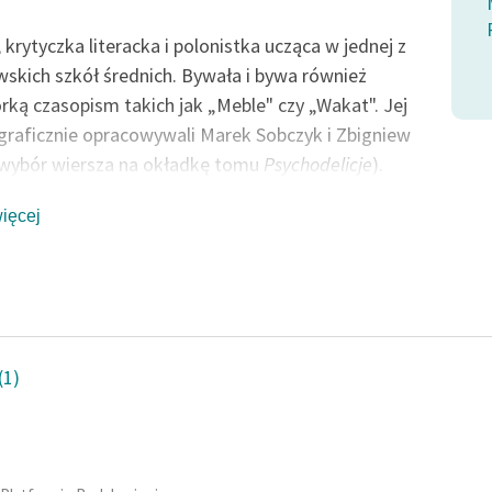
 krytyczka literacka i polonistka ucząca w jednej z
skich szkół średnich. Bywała i bywa również
rką czasopism takich jak „Meble" czy „Wakat". Jej
 graficznie opracowywali Marek Sobczyk i Zbigniew
(wybór wiersza na okładkę tomu
Psychodelicje
).
wała się jako emce kwadrat lub
więcej
raque.cyranowicz. Sygnatariuszka
Manifestu
wistycznego
i chyba najbardziej radykalna
awicielka tego nurtu. Na początku pisała wiersze z
tywy dziecięcej (mówiło się o niej wówczas jako o
awicielce kinderyzmu), jej późniejsze utwory
sły m.in. nawiązania do hip-hopu, poezji konkretnej
(1)
nipulowały powtarzającymi się słowami według
nych zasad.