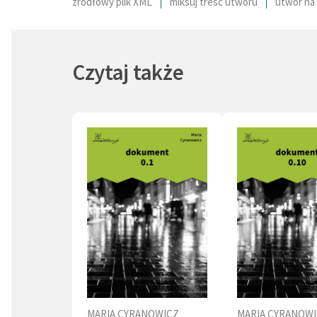
źródłowy plik XML
miksuj treść utworu
utwór na 
Czytaj także
MARIA CYRANOWICZ
MARIA CYRANOW