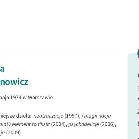
ia
anowicz
maja 1974 w Warszawie
iejsze dzieła:
neutralizacje
(1997),
i magii nacja
piąty element to fiksja
(2004),
psychodelicje
(2006),
ja
(2009)