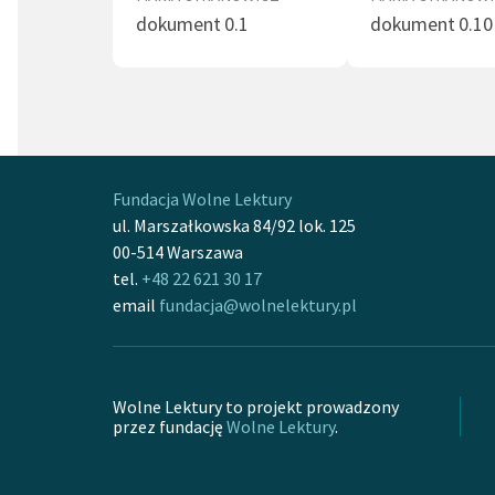
dokument 0.1
dokument 0.10
Fundacja Wolne Lektury
ul. Marszałkowska 84/92 lok. 125
00-514 Warszawa
tel.
+48 22 621 30 17
email
fundacja@wolnelektury.pl
Wolne Lektury to projekt prowadzony
przez fundację
Wolne Lektury
.