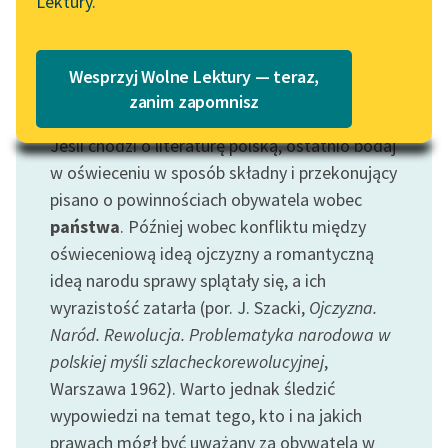
Lektury.
„Marzenie o Oriencie”
Katalog
Sophie Elkan
Katalog w formacie PDF
Blog
Wesprzyj Wolne Lektury — teraz,
zanim zapomnisz
Motyw: Obywatel
Jeśli chodzi o literaturę polską, ostatnio bodaj
Lektury szkolne i klasyka
literatury do słuchania dla
w oświeceniu w sposób składny i przekonujący
uczennic i uczniów z
pisano o powinnościach obywatela wobec
niepełnosprawnościami
państwa
. Później wobec konfliktu między
oświeceniową ideą ojczyzny a romantyczną
E-kolekcja lektur
ideą narodu sprawy splątały się, a ich
szkolnych i literatury do
wyrazistość zatarła (por. J. Szacki,
Ojczyzna.
słuchania dla uczennic i
uczniów z
Naród. Rewolucja. Problematyka narodowa w
niepełnosprawnościami
polskiej myśli szlacheckorewolucyjnej
,
Warszawa 1962). Warto jednak śledzić
Feministyczne inspiracje.
wypowiedzi na temat tego, kto i na jakich
Popularyzacja
prawach mógł być uważany za obywatela w
skandynawskiej literatury