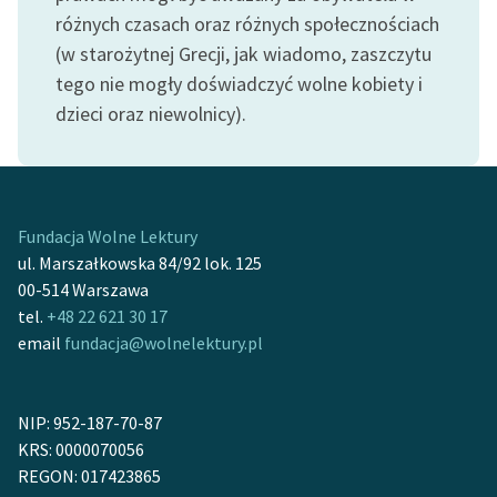
feministycznej
różnych czasach oraz różnych społecznościach
(w starożytnej Grecji, jak wiadomo, zaszczytu
Ręce pełne poezji
tego nie mogły doświadczyć wolne kobiety i
Kolekcje edukacyjne
dzieci oraz niewolnicy).
twórców przechodzących
do domeny publicznej,
lektur szkolnych oraz
Starego Testamentu
Fundacja Wolne Lektury
Odkurzamy bohaterów
ul. Marszałkowska 84/92 lok. 125
00-514 Warszawa
Szkoła Poezji Wolnych
tel.
+48 22 621 30 17
Lektur
email
fundacja@wolnelektury.pl
O nas
NIP: 952-187-70-87
Kontakt
KRS: 0000070056
O projekcie
REGON: 017423865