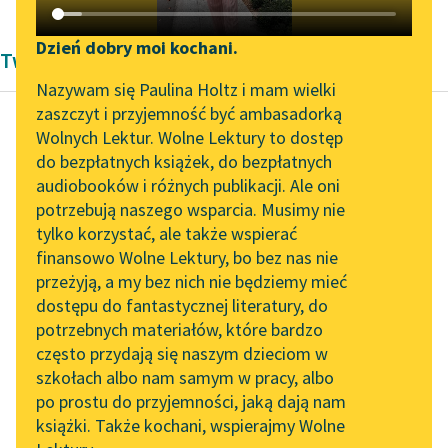
Katalog DAISY
Zgłoś brak utworu
Podkasty o książkach
Dzień dobry moi kochani.
Twórczość Adolf Dygasiński
Aktualności
Narzędzia
Nazywam się Paulina Holtz i mam wielki
zaszczyt i przyjemność być ambasadorką
Zapraszamy na spotkanie
Mapa Wolnych Lektur
Wolnych Lektur. Wolne Lektury to dostęp
online z tłumaczkami
do bezpłatnych książek, do bezpłatnych
Adolf Dygasiński
Leśmianator
literatury skandynawskiej
audiobooków i różnych publikacji. Ale oni
Listy z Brazylii
potrzebują naszego wsparcia. Musimy nie
Przewodnik dla piszących i
Spotkanie z Katarzyną
tylko korzystać, ale także wspierać
czytających
— Bo uważam, iż
Tunkiel w Oslo
finansowo Wolne Lektury, bo bez nas nie
uobywatelnienie
przeżyją, a my bez nich nie będziemy mieć
Wolne Lektury na 32.
człowieka jest sprawą
dostępu do fantastycznej literatury, do
Pol’and’Rock Festivalu
API
wychowania jego w
potrzebnych materiałów, które bardzo
ciągu wieków, jest
„Kochanek Lady
OAI-PMH
często przydają się naszym dzieciom w
dziełem pewnych...
Chatterley” do słuchania
szkołach albo nam samym w pracy, albo
Widget Wolnych Lektur
na Wolnych Lekturach
po prostu do przyjemności, jaką dają nam
Czytaj więcej
książki. Także kochani, wspierajmy Wolne
Przypisy
Nowy audiobook –