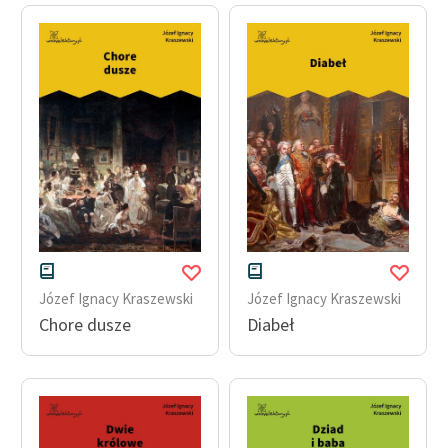
Zasady wykorzystania
Wolnych Lektur
Logotypy
Materiały promocyjne
Polityka prywatności
Regulamin biblioteki
Dane fundacji i
sprawozdania finansowe
Józef Ignacy Kraszewski
Józef Ignacy Kraszewski
Chore dusze
Diabeł
Regulamin darowizn
Informacja o treściach
wrażliwych
Deklaracja dostępności