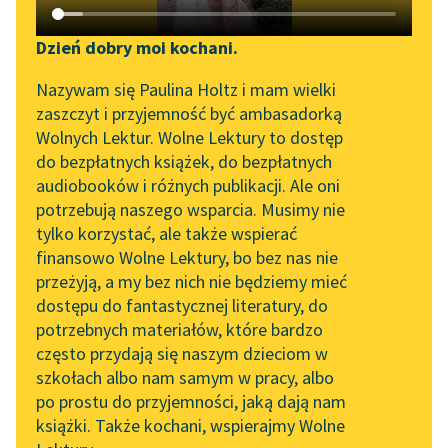
Katalog DAISY
Zgłoś brak utworu
Podkasty o książkach
Dzień dobry moi kochani.
Sortuj:
Aktualności
Narzędzia
Nazywam się Paulina Holtz i mam wielki
zaszczyt i przyjemność być ambasadorką
„Prokurator Alicja Horn”
Mapa Wolnych Lektur
Twórczość Józef Ignacy Kraszewski
Wolnych Lektur. Wolne Lektury to dostęp
do słuchania
do bezpłatnych książek, do bezpłatnych
Leśmianator
audiobooków i różnych publikacji. Ale oni
Byliśmy częścią AI Impact
potrzebują naszego wsparcia. Musimy nie
Przewodnik dla piszących i
Lab
tylko korzystać, ale także wspierać
czytających
finansowo Wolne Lektury, bo bez nas nie
Zapraszamy na spotkanie
przeżyją, a my bez nich nie będziemy mieć
online z tłumaczkami
dostępu do fantastycznej literatury, do
literatury skandynawskiej
API
potrzebnych materiałów, które bardzo
Spotkanie z Katarzyną
OAI-PMH
często przydają się naszym dzieciom w
Tunkiel w Oslo
szkołach albo nam samym w pracy, albo
Widget Wolnych Lektur
po prostu do przyjemności, jaką dają nam
102. lata temu zmarł
książki. Także kochani, wspierajmy Wolne
Przypisy
Joseph Conrad