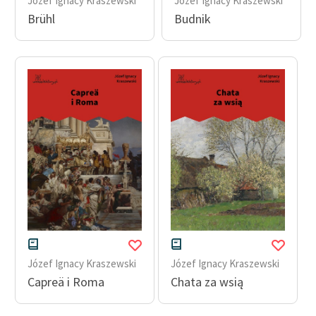
Józef Ignacy Kraszewski
Józef Ignacy Kraszewski
Ręce pełne poezji
Brühl
Budnik
Kolekcje edukacyjne
twórców przechodzących
do domeny publicznej,
lektur szkolnych oraz
Starego Testamentu
Odkurzamy bohaterów
Szkoła Poezji Wolnych
Lektur
O nas
Kontakt
Józef Ignacy Kraszewski
Józef Ignacy Kraszewski
O projekcie
Capreä i Roma
Chata za wsią
Zespół