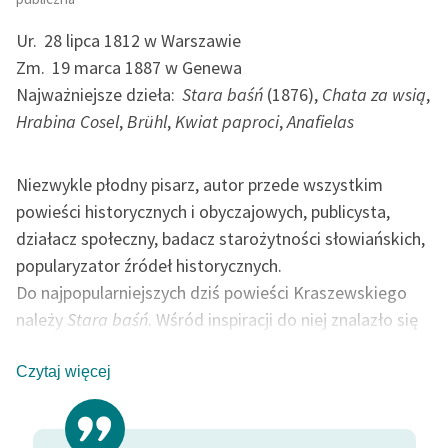
Ur.
28 lipca 1812 w Warszawie
Zm.
19 marca 1887 w Genewa
Najważniejsze dzieła:
Stara baśń
(1876),
Chata za wsią
,
Hrabina Cosel
,
Brühl
,
Kwiat paproci
,
Anafielas
Niezwykle płodny pisarz, autor przede wszystkim
powieści historycznych i obyczajowych, publicysta,
działacz społeczny, badacz starożytności słowiańskich,
popularyzator źródeł historycznych.
Do najpopularniejszych dziś powieści Kraszewskiego
należy
Stara baśń
. Wśród inspiracji do niej znalazło się
kilka wydanych wcześniej tekstów literatury pięknej. Po
pierwsze
Rzepicha
(1790) Franciszka Salezego
Czytaj więcej
Jezierskiego, jednego z jakobinów warszawskich, który
wyjaśniał przyczynę nierówności społecznych tezą o