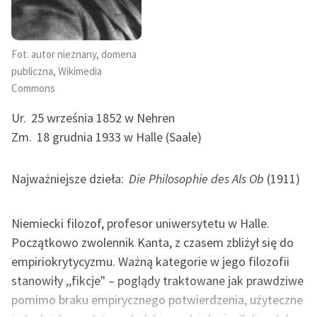
feministycznej
Ręce pełne poezji
Fot. autor nieznany, domena
Kolekcje edukacyjne
publiczna, Wikimedia
twórców przechodzących
Commons
do domeny publicznej,
Ur.
25 września 1852 w Nehren
lektur szkolnych oraz
Zm.
18 grudnia 1933 w Halle (Saale)
Starego Testamentu
Odkurzamy bohaterów
Najważniejsze dzieła:
Die Philosophie des Als Ob
(1911)
Szkoła Poezji Wolnych
Lektur
Niemiecki filozof, profesor uniwersytetu w Halle.
O nas
Początkowo zwolennik Kanta, z czasem zbliżył się do
empiriokrytycyzmu. Ważną kategorie w jego filozofii
Kontakt
stanowiły ,,fikcje" – poglądy traktowane jak prawdziwe
pomimo braku empirycznego potwierdzenia, użyteczne
O projekcie