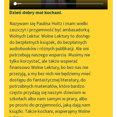
Katalog DAISY
Sortuj:
Zgłoś brak utworu
Podkasty o książkach
Dzień dobry moi kochani.
Aktualności
prace naukowe Jana Vaihingera
Narzędzia
Nazywam się Paulina Holtz i mam wielki
zaszczyt i przyjemność być ambasadorką
Zapraszamy na spotkanie
Mapa Wolnych Lektur
Wolnych Lektur. Wolne Lektury to dostęp
online z tłumaczkami
do bezpłatnych książek, do bezpłatnych
Leśmianator
literatury skandynawskiej
audiobooków i różnych publikacji. Ale oni
potrzebują naszego wsparcia. Musimy nie
Przewodnik dla piszących i
Spotkanie z Katarzyną
tylko korzystać, ale także wspierać
czytających
Tunkiel w Oslo
finansowo Wolne Lektury, bo bez nas nie
przeżyją, a my bez nich nie będziemy mieć
Wolne Lektury na 32.
dostępu do fantastycznej literatury, do
Pol’and’Rock Festivalu
API
potrzebnych materiałów, które bardzo
„Kochanek Lady
OAI-PMH
często przydają się naszym dzieciom w
Chatterley” do słuchania
szkołach albo nam samym w pracy, albo
Widget Wolnych Lektur
na Wolnych Lekturach
po prostu do przyjemności, jaką dają nam
książki. Także kochani, wspierajmy Wolne
Przypisy
Nowy audiobook –