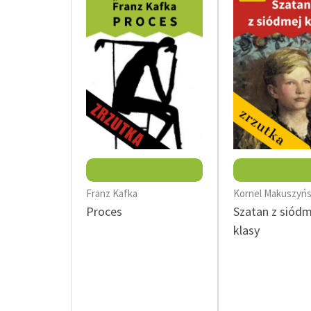
Podkasty o książkach
Franz Kafka
Kornel Makuszyńs
Proces
Szatan z siódm
klasy