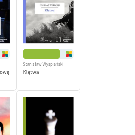
Stanisław Wyspiański
lową
Klątwa