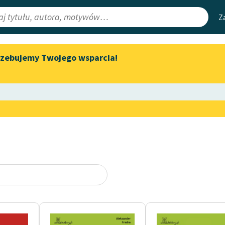
Z
rzebujemy Twojego wsparcia!
Aktualności
Narzędzia
e Lektury
Zapraszamy na spotkanie
Mapa Wolnych 
online z tłumaczkami
irmami
Leśmianator
literatury skandynawskiej
ewsletter
Przewodnik dla
Spotkanie z Katarzyną Tunkiel
czytających
w Oslo
Wolne Lektury na 32.
Pol’and’Rock Festivalu
API
ce redakcyjne
„Kochanek Lady Chatterley”
OAI-PMH
do słuchania na Wolnych
Lekturach
Widget Wolnyc
oru
Nowy audiobook – „Marzenie
Przypisy
o Oriencie” Sophie Elkan