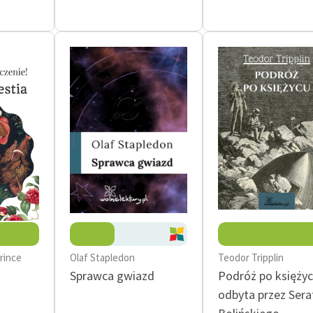
publicznej, lektur szkolnych
oraz Starego Testamentu
Odkurzamy bohaterów
Szkoła Poezji Wolnych Lektur
rince
Olaf Stapledon
Teodor Tripplin
Sprawca gwiazd
Podróż po księżyc
odbyta przez Sera