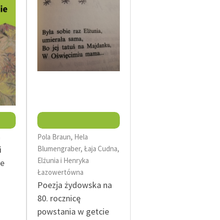
Regulamin biblioteki
macie PDF
Dane fundacji i sprawozdania
finansowe
Regulamin darowizn
Informacja o treściach
wrażliwych
Deklaracja dostępności
a
Pola Braun, Hela
i
Blumengraber, Łaja Cudna,
Elżunia i Henryka
ne
Łazowertówna
Poezja żydowska na
80. rocznicę
powstania w getcie