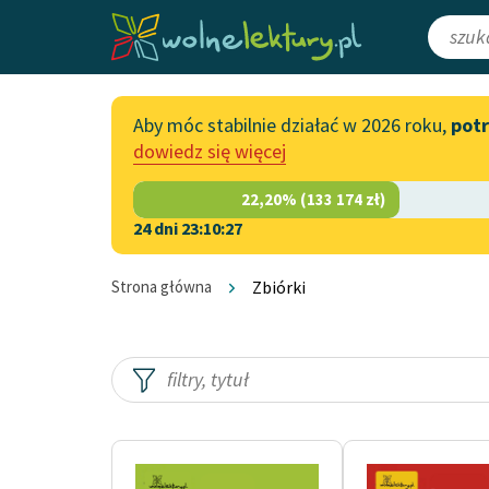
Aby móc stabilnie działać w 2026 roku,
pot
Katalog
Włącz się
dowiedz się więcej
Lektury szkolne
Wesprzyj Woln
Książki
Współpraca z f
24 dni 23:10:26
Autorki i autorzy
Zapisz się na n
Strona główna
Zbiórki
Audiobooki
Przekaż 1,5%
Kolekcje tematyczne
Włącz się w pra
NOWOŚCI
Zgłoś błąd
Motywy literackie
Zgłoś brak utw
Katalog DAISY