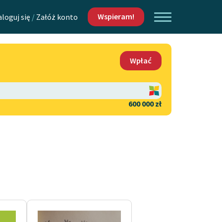
Wspieram!
aloguj się
/
Załóż konto
O nas
Wpłać
Lektur
Kontakt
O projekcie
600 000 zł
 piszących i
Zespół
Zasady wykorzystania
Wolnych Lektur
Logotypy
h Lektur
Materiały promocyjne
Polityka prywatności