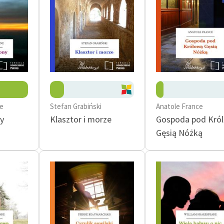
ne
Stefan Grabiński
Anatole France
y
Klasztor i morze
Gospoda pod Kró
Gęsią Nóżką