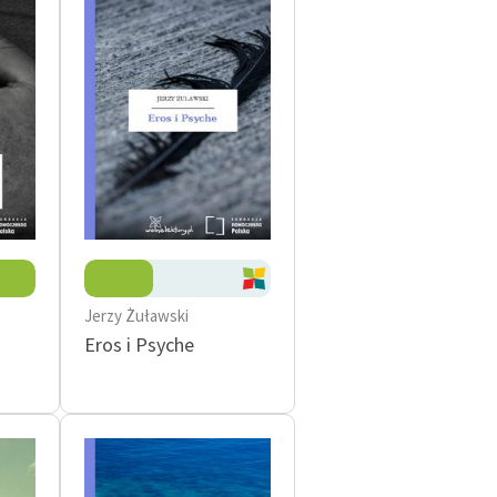
Jerzy Żuławski
Eros i Psyche