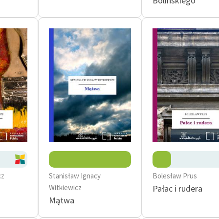
Bolińskiego
cz
Stanisław Ignacy
Bolesław Prus
Witkiewicz
Pałac i rudera
Mątwa