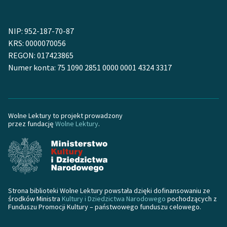
Zespół
NIP: 952-187-70-87
KRS: 0000070056
Zasady wykorzystania
REGON: 017423865
Wolnych Lektur
Numer konta: 75 1090 2851 0000 0001 4324 3317
Logotypy
Materiały promocyjne
Wolne Lektury to projekt prowadzony
Polityka prywatności
przez fundację
Wolne Lektury
.
Regulamin biblioteki
Dane fundacji i
sprawozdania finansowe
Regulamin darowizn
Strona biblioteki Wolne Lektury powstała dzięki dofinansowaniu ze
środków Ministra
Kultury i Dziedzictwa Narodowego
pochodzących z
Funduszu Promocji Kultury – państwowego funduszu celowego.
Informacja o treściach
wrażliwych