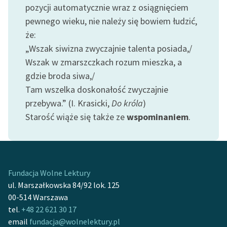
pozycji automatycznie wraz z osiągnięciem
feministycznej
pewnego wieku, nie należy się bowiem łudzić,
Ręce pełne poezji
że:
„Wszak siwizna zwyczajnie talenta posiada,/
Kolekcje edukacyjne
Wszak w zmarszczkach rozum mieszka, a
twórców przechodzących
do domeny publicznej,
gdzie broda siwa,/
lektur szkolnych oraz
Tam wszelka doskonałość zwyczajnie
Starego Testamentu
przebywa.” (I. Krasicki,
Do króla
)
Starość wiąże się także ze
wspominaniem
.
Odkurzamy bohaterów
Szkoła Poezji Wolnych
Lektur
O nas
Fundacja Wolne Lektury
ul. Marszałkowska 84/92 lok. 125
Kontakt
00-514 Warszawa
tel.
+48 22 621 30 17
O projekcie
email
fundacja@wolnelektury.pl