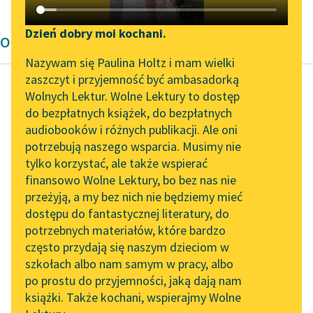
Katalog DAISY
Zgłoś brak utworu
Podkasty o książkach
Dzień dobry moi kochani.
Oda
Aktualności
Narzędzia
Nazywam się Paulina Holtz i mam wielki
zaszczyt i przyjemność być ambasadorką
Spotkanie z Katarzyną
Mapa Wolnych Lektur
Wolnych Lektur. Wolne Lektury to dostęp
Tunkiel w Oslo
do bezpłatnych książek, do bezpłatnych
Adam Mickiewicz
Leśmianator
audiobooków i różnych publikacji. Ale oni
Oda do młodości
Wolne Lektury na 32.
potrzebują naszego wsparcia. Musimy nie
Przewodnik dla piszących i
Pol’and’Rock Festivalu
tylko korzystać, ale także wspierać
czytających
Niechaj, kogo wiek
finansowo Wolne Lektury, bo bez nas nie
„Kochanek Lady
zamroczy,
przeżyją, a my bez nich nie będziemy mieć
Chatterley” do słuchania
Chyląc ku ziemi
dostępu do fantastycznej literatury, do
na Wolnych Lekturach
API
poradlone czoło,
potrzebnych materiałów, które bardzo
Takie widzi świata
Nowy audiobook –
OAI-PMH
często przydają się naszym dzieciom w
koło,
„Marzenie o Oriencie”
szkołach albo nam samym w pracy, albo
Widget Wolnych Lektur
Sophie Elkan
Jakie tępemi...
po prostu do przyjemności, jaką dają nam
książki. Także kochani, wspierajmy Wolne
Przypisy
Kolekcja Nadwyraz.com x
Czytaj więcej