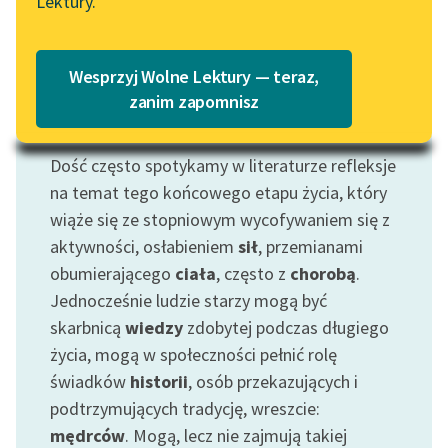
Lektury.
Wolne Lektury – idealna na
Katalog
lato
Katalog w formacie PDF
Blog
Wesprzyj Wolne Lektury — teraz,
zanim zapomnisz
Motyw: Starość
Lektury szkolne i klasyka
Dość często spotykamy w literaturze refleksje
literatury do słuchania dla
na temat tego końcowego etapu życia, który
uczennic i uczniów z
wiąże się ze stopniowym wycofywaniem się z
niepełnosprawnościami
aktywności, osłabieniem
sił
, przemianami
E-kolekcja lektur
obumierającego
ciała
, często z
chorobą
.
szkolnych i literatury do
Jednocześnie ludzie starzy mogą być
słuchania dla uczennic i
skarbnicą
wiedzy
zdobytej podczas długiego
uczniów z
życia, mogą w społeczności pełnić rolę
niepełnosprawnościami
świadków
historii
, osób przekazujących i
Feministyczne inspiracje.
podtrzymujących tradycję, wreszcie:
Popularyzacja
mędrców
. Mogą, lecz nie zajmują takiej
skandynawskiej literatury