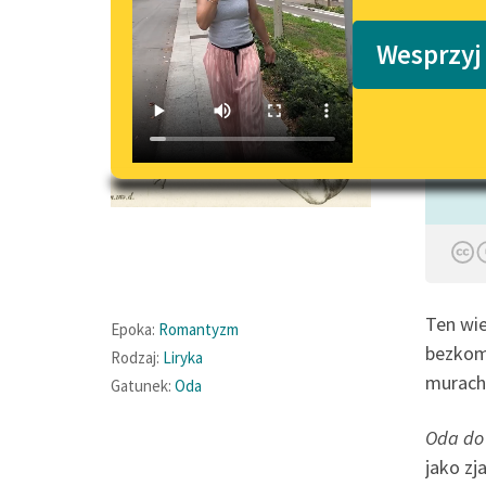
Podkasty o książkach
Wesprzyj
Czyta:
Ten wie
Epoka:
Romantyzm
bezkomp
Rodzaj:
Liryka
murach 
Gatunek:
Oda
Oda do
jako zj