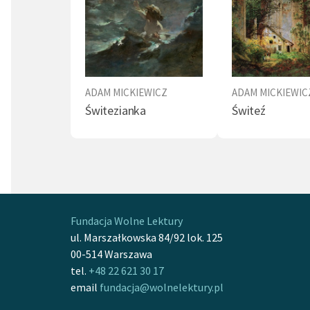
przyjrz
się jed
Herakle
utworu 
braters
ADAM MICKIEWICZ
ADAM MICKIEWIC
zmianę 
Świtezianka
Świteź
„Tam si
intuicj
wartośc
Budow
zastoso
Fundacja Wolne Lektury
dynam
ul. Marszałkowska 84/92 lok. 125
— do pr
00-514 Warszawa
młodośc
tel.
+48 22 621 30 17
wiele i
email
fundacja@wolnelektury.pl
lody”),