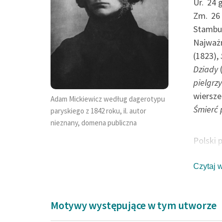
Chyląc ku ziemi p
Ur.
24 
Zm.
26
czoło,
Adam M
Stambu
się na 
Takie widzi świata
Najważn
pierwsz
(1823),
Jakie tępemi...
się na 
Dziady
(
to wita
pielgrz
i szero
Adam Mickiewicz, Oda do
wiersze
Adam Mickiewicz według dagerotypu
starość
Śmierć
paryskiego z 1842 roku, il. autor
jako hy
nieznany, domena publiczna
sobie i
Polski 
życia „
trójcy 
sobie s
herbu P
Czytaj 
to poró
na Wydz
piorun 
stypend
się ku 
Motywy występujące w tym utworze
Kownie.
fundame
samoks