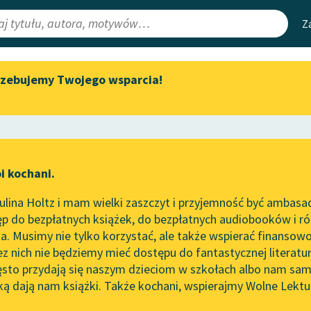
Z
rzebujemy Twojego wsparcia!
Aktualności
Narzędzia
e Lektury
„Prokurator Alicja Horn” do
Mapa Wolnych 
słuchania
irmami
Leśmianator
Byliśmy częścią AI Impact Lab
ewsletter
Przewodnik dla
i kochani.
Zapraszamy na spotkanie
czytających
online z tłumaczkami
lina Holtz i mam wielki zaszczyt i przyjemność być ambasa
literatury skandynawskiej
Mickiewicz
p do bezpłatnych książek, do bezpłatnych audiobooków i różn
API
Spotkanie z Katarzyną Tunkiel
 do młodości
. Musimy nie tylko korzystać, ale także wspierać finansowo
ce redakcyjne
w Oslo
OAI-PMH
ez nich nie będziemy mieć dostępu do fantastycznej literatu
ęsto przydają się naszym dzieciom w szkołach albo nam sam
102. lata temu zmarł Joseph
Widget Wolnyc
Conrad
ką dają nam książki. Także kochani, wspierajmy Wolne Lektu
oru
Przypisy
Blog