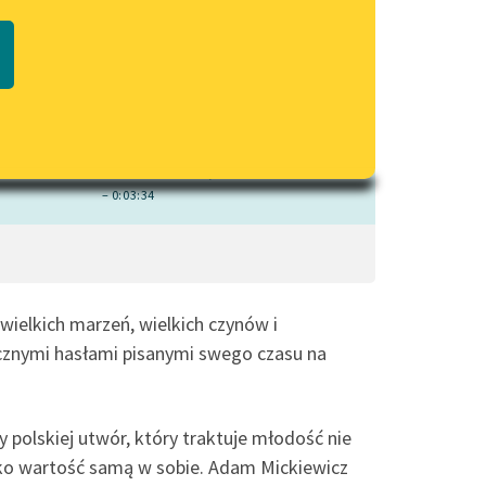
czytaj online
Regulamin biblioteki
macie PDF
Dane fundacji i sprawozdania
finansowe
Regulamin darowizn
Informacja o treściach
wrażliwych
– 0:03:34
Deklaracja dostępności
wielkich marzeń, wielkich czynów i
ycznymi hasłami pisanymi swego czasu na
y polskiej utwór, który traktuje młodość nie
 jako wartość samą w sobie. Adam Mickiewicz