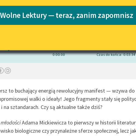
pobierz audiobook
pobierz książkę
Katalog
 Wolne Lektury — teraz, zanim zapomnisz
Katalog w for
Lektury szkolne i klasyka
literatury do słuchania dla
Agnieszka Podsiadlik
, reż.
Sebastian Buttny
uczennic i uczniów z
niepełnosprawnościami
1×
E-kolekcja lektur szkolnych i
literatury do słuchania dla
0:00:00
Czas do końca: 0:03:34
uczennic i uczniów z
niepełnosprawnościami
Feministyczne inspiracje.
Popularyzacja skandynawskiej
rsz to buchający energią rewolucyjny manifest — wzywa do 
literatury feministycznej
romisowej walki o ideały! Jego fragmenty stały się polit
Ręce pełne poezji
i na sztandarach. Czy są aktualne także dziś?
Kolekcje edukacyjne twórców
przechodzących do domeny
 młodości
Adama Mickiewicza to pierwszy w historii literatur
publicznej, lektur szkolnych
awisko biologiczne czy przynależne sferze społecznej, lecz
oraz Starego Testamentu