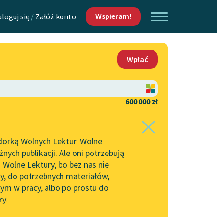
Wspieram!
aloguj się
/
Załóż konto
O nas
Wpłać
Lektur
Kontakt
O projekcie
600 000 zł
 piszących i
Zespół
dorką Wolnych Lektur. Wolne
Zasady wykorzystania
ych publikacji. Ale oni potrzebują
Wolnych Lektur
 Wolne Lektury, bo bez nas nie
Logotypy
ry, do potrzebnych materiałów,
ym w pracy, albo po prostu do
h Lektur
Materiały promocyjne
ry.
Polityka prywatności