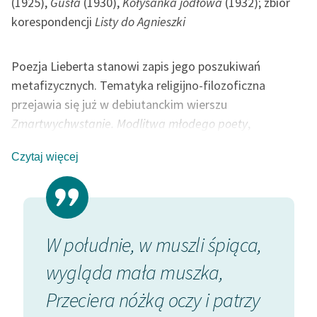
(1925),
Gusła
(1930),
Kołysanka jodłowa
(1932); zbiór
korespondencji
Listy do Agnieszki
Poezja Lieberta stanowi zapis jego poszukiwań
metafizycznych. Tematyka religijno-filozoficzna
przejawia się już w debiutanckim wierszu
Zmartwychwstanie. Modlitwa młodego poety
,
opublikowanym w chrześcijańskim
Czynie
. Związany ze
Czytaj więcej
środowiskiem Skamandrytów, przyjaźnił się Liebert z
Jarosławem Iwaszkiewiczem, publikował w
Skamandrze
i
Wiadomościach literackich
.
Ważną relacją była dla poety przyjaźń z Bronisławą
Wajngold, która przyjęła chrzest jako Agnieszka, a
osku,
W południe, w muszli śpiąca,
Staru
następnie wstąpiła do zakonu franciszkanek. Za jej
wygląda mała muszka,
róża 
przyczyną Liebert znalazł się w kręgu inteligencji
katolickiej, związanym z ośrodkiem zakonnym w
Przeciera nóżką oczy i patrzy
Staru
podwarszawskich Laskach, czytał filozofów