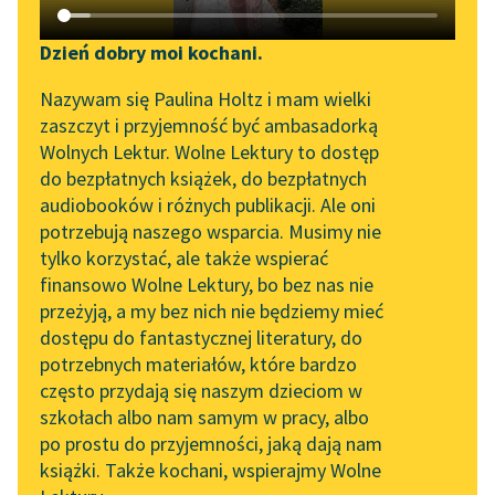
Katalog DAISY
Zgłoś brak utworu
Podkasty o książkach
Dzień dobry moi kochani.
Aktualności
Narzędzia
Nazywam się Paulina Holtz i mam wielki
zaszczyt i przyjemność być ambasadorką
„Prokurator Alicja Horn”
Mapa Wolnych Lektur
Wolnych Lektur. Wolne Lektury to dostęp
do słuchania
pobierz książkę
do bezpłatnych książek, do bezpłatnych
Leśmianator
audiobooków i różnych publikacji. Ale oni
Byliśmy częścią AI Impact
potrzebują naszego wsparcia. Musimy nie
Przewodnik dla piszących i
Lab
tylko korzystać, ale także wspierać
czytających
czytaj online
finansowo Wolne Lektury, bo bez nas nie
Zapraszamy na spotkanie
przeżyją, a my bez nich nie będziemy mieć
online z tłumaczkami
dostępu do fantastycznej literatury, do
literatury skandynawskiej
API
Druga ojczyzna (tomik)
potrzebnych materiałów, które bardzo
[Druga ojczyzna - Dedykacja]
Spotkanie z Katarzyną
OAI-PMH
często przydają się naszym dzieciom w
Tunkiel w Oslo
szkołach albo nam samym w pracy, albo
Druga Ojczyzna
Widget Wolnych Lektur
po prostu do przyjemności, jaką dają nam
102. lata temu zmarł
Słowo
książki. Także kochani, wspierajmy Wolne
Przypisy
Joseph Conrad
Do Anny