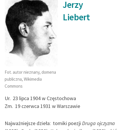
Jerzy
Zasady wykorzystania
Liebert
Wolnych Lektur
Logotypy
Materiały promocyjne
Polityka prywatności
Regulamin biblioteki
Fot. autor nieznany, domena
Dane fundacji i
publiczna, Wikimedia
sprawozdania finansowe
Commons
Regulamin darowizn
Ur.
23 lipca 1904 w Częstochowa
Zm.
19 czerwca 1931 w Warszawie
Informacja o treściach
wrażliwych
Najważniejsze dzieła:
tomiki poezji
Druga ojczyzna
Deklaracja dostępności