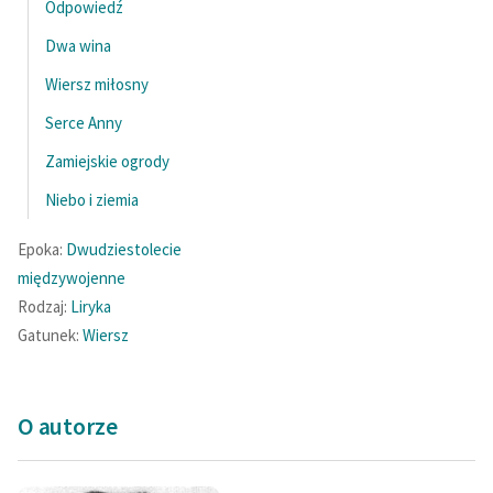
Odpowiedź
Ręce pełne poezji
Dwa wina
Kolekcje edukacyjne
twórców przechodzących
Wiersz miłosny
do domeny publicznej,
Serce Anny
lektur szkolnych oraz
Zamiejskie ogrody
Starego Testamentu
Niebo i ziemia
Odkurzamy bohaterów
Epoka:
Dwudziestolecie
Szkoła Poezji Wolnych
Lektur
międzywojenne
Rodzaj:
Liryka
O nas
Gatunek:
Wiersz
Kontakt
O projekcie
O autorze
Zespół