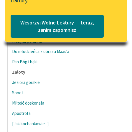
Lektury.
Katalog
Blog
Morze i wino
Katalog w formacie PDF
Gołębie w kościele Św. Aleksandra
Wesprzyj Wolne Lektury — teraz,
Lektury szkolne i klasyka
zanim zapomnisz
Koncha, Perły i Słowik
literatury do słuchania dla
Muzyka poranna
uczennic i uczniów z
niepełnosprawnościami
Do młodzieńca z obrazu Maas'a
Pan Bóg i bąki
E-kolekcja lektur
szkolnych i literatury do
Zaloty
słuchania dla uczennic i
Jeziora górskie
uczniów z
niepełnosprawnościami
Sonet
Feministyczne inspiracje.
Miłość doskonała
Popularyzacja
Apostrofa
skandynawskiej literatury
feministycznej
[Jak kochankowie...]